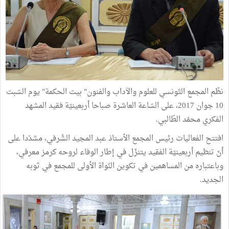
نظّم المجمع التّونسي للعلوم والآداب والفنون" بيت الحكمة" يوم السّبت
10 جوان 2017، على السّاعة العاشرة صباحا أربعينيّة فقيد المشهد
الفكري محمّد الطّالبي.
افتتح الفعاليات رئيس المجمع الأستاذ عبد المجيد الشّرفي، مشدّدا على
أنّ تنظيم أربعينيّة الفقيد يتنزّل في إطار الوفاء لروحه كرمز معرفي،
وباعتباره من المساهمين في تكوين النّواة الأولى للمجمع في ثوبه
الجديد.