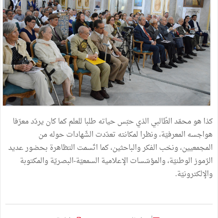
كذا هو محمّد الطّالبي الذي حبّس حياته طلبا للعلم كما كان يردّد معرّفا
هواجسه المعرفيّة، ونظرا لمكانته تعدّدت الشّهادات حوله من
المجمعيين، ونخب الفكر والباحثين، كما اتّسمت التظاهرة بحضور عديد
الرّموز الوطنيّة، والمؤسّسات الإعلامية السمعيّة-البصريّة والمكتوبة
والإلكترونيّة.