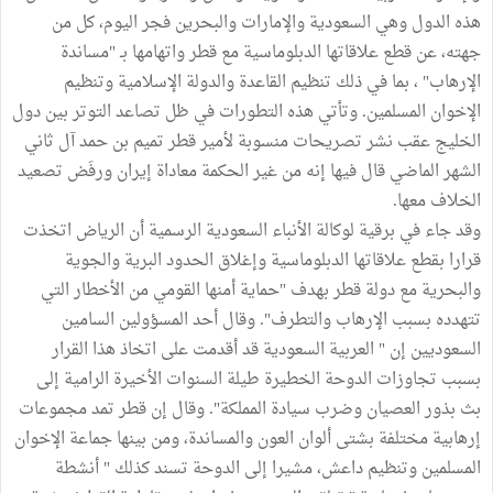
هذه الدول وهي السعودية والإمارات والبحرين فجر اليوم، كل من
جهته، عن قطع علاقاتها الدبلوماسية مع قطر واتهامها بـ "مساندة
الإرهاب" ، بما في ذلك تنظيم القاعدة والدولة الإسلامية وتنظيم
الإخوان المسلمين. وتأتي هذه التطورات في ظل تصاعد التوتر بين دول
الخليج عقب نشر تصريحات منسوبة لأمير قطر تميم بن حمد آل ثاني
الشهر الماضي قال فيها إنه من غير الحكمة معاداة إيران ورفَض تصعيد
الخلاف معها.
وقد جاء في برقية لوكالة الأنباء السعودية الرسمية أن الرياض اتخذت
قرارا بقطع علاقاتها الدبلوماسية وإغلاق الحدود البرية والجوية
والبحرية مع دولة قطر بهدف "حماية أمنها القومي من الأخطار التي
تتهدده بسبب الإرهاب والتطرف". وقال أحد المسؤولين السامين
السعوديين إن " العربية السعودية قد أقدمت على اتخاذ هذا القرار
بسبب تجاوزات الدوحة الخطيرة طيلة السنوات الأخيرة الرامية إلى
بث بذور العصيان وضرب سيادة المملكة". وقال إن قطر تمد مجموعات
إرهابية مختلفة بشتى ألوان العون والمساندة، ومن بينها جماعة الإخوان
المسلمين وتنظيم داعش، مشيرا إلى الدوحة تسند كذلك " أنشطة