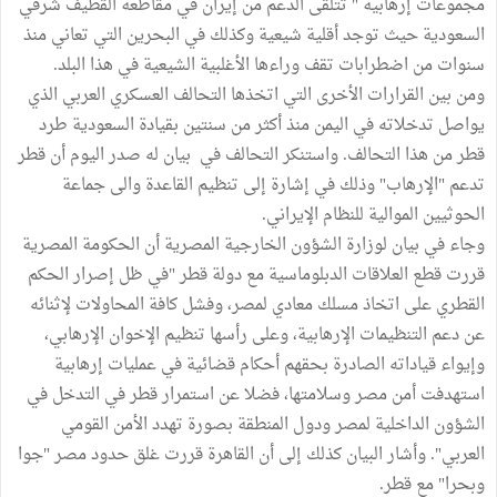
مجموعات إرهابية " تتلقى الدعم من إيران في مقاطعة القطيف شرقي
السعودية حيث توجد أقلية شيعية وكذلك في البحرين التي تعاني منذ
سنوات من اضطرابات تقف وراءها الأغلبية الشيعية في هذا البلد.
ومن بين القرارات الأخرى التي اتخذها التحالف العسكري العربي الذي
يواصل تدخلاته في اليمن منذ أكثر من سنتين بقيادة السعودية طرد
قطر من هذا التحالف. واستنكر التحالف في بيان له صدر اليوم أن قطر
تدعم "الإرهاب" وذلك في إشارة إلى تنظيم القاعدة والى جماعة
الحوثيين الموالية للنظام الإيراني.
وجاء في بيان لوزارة الشؤون الخارجية المصرية أن الحكومة المصرية
قررت قطع العلاقات الدبلوماسية مع دولة قطر "في ظل إصرار الحكم
القطري على اتخاذ مسلك معادي لمصر، وفشل كافة المحاولات لإثنائه
عن دعم التنظيمات الإرهابية، وعلى رأسها تنظيم الإخوان الإرهابي،
وإيواء قياداته الصادرة بحقهم أحكام قضائية في عمليات إرهابية
استهدفت أمن مصر وسلامتها، فضلا عن استمرار قطر في التدخل في
الشؤون الداخلية لمصر ودول المنطقة بصورة تهدد الأمن القومي
العربي". وأشار البيان كذلك إلى أن القاهرة قررت غلق حدود مصر "جوا
وبحرا" مع قطر.