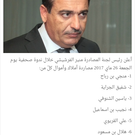
أعلن رئيس لجنة المصادرة منير الفرشيشي خلال ندوة صحفية يوم
الجمعة 26 ماي 2017 مصاردة أملاك وأموال كلّ من:
1- منجي بن رباح
2- شفيق الجراية
3- ياسين الشنوفي
4- نجيب بن اسماعيل
5- علي القريوي
6- هلال بن مسعود