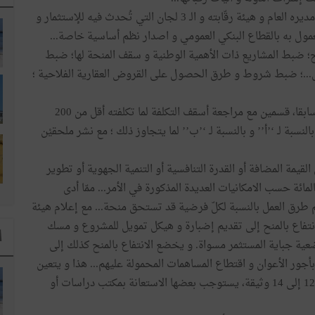
و يضبط الأمر كذلك تنظيم الصندوق التونسي للاستثمار و مديره العام و هيئة رقّابته و الـ 3 لجان التي تُحدث فيه للإستثمار و
عمول به بالقطاع البنكي العمومي و اصدار نظم أساسية خاصة...
تفاع بالمنح؛ ضبط المشاريع ذات الأهمية الوطنية و سقف المنحة لها؛ ضبط
...؛ ضبط شروط و طرق الحصول على القروض العقارية الفلاحية ؛
و يذكّر الأمر 389 كذلك أنّ للاستثمار في الفلاحة، كما كان سابقا، قسمين مع مراجعة أسقف التكلفة لما تكلفته أقل من 200
لنسبة للصيد البحري بالنسبة لـ ‘’أ’’ و بالنسبة لـ ‘’ب’’ لما يتجاوز ذلك ؛ مع نشر ملحقيْن
يمة المضافة أو القدرة التنافسية أو التنمية الجهوية أو تطوير
غيل أو التنمية المستدامة ... فيما بين 15 بالمائة و 60 بالمائة حسب الامكانيات العديدة المذكورة في الأمر... ممّا أدى
م طرق العمل بالنسبة لكلّ فرضية قد تستحق منحة... مع إعلام هيئة
ي ظرف 7 أيام... كما يخضع الانتفاع بالمنح إلى تقديم إضبارة و هيكل تمويل للمشروع و مسك
ا
عية جباية المستثمر مسواة. و يخضع الانتفاع بالمنح كذلك إلى
ور الأعوان و اقتطاع المساهمات المحمولة عليهم... هذا و يتعين
أن يقوم المستثمر الراغب في المنح تقديم ملف متكوّن من 12 إلى 14 وثيقة، يستوجب بعضها الاستعانة بمكتب دراسات أو