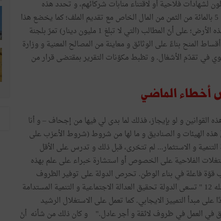
ملون لشهادات فلاحية أو لاقتناء منابات شركائهم، و تحدد هذه
القروض إلى 250 أو 125 ألف دينار حسب شروط مع تقديم 5 بالمائة من الثمن من المال الخاص مع تقديم الملف؛ كما يخضع هذا
القرض إلى عدد من الشروط منها عدم توضيف رهن على هذه الأرض؛ على أنّ المطالب (التي لا تبلغ 1 مليون دينار) تمرّ بلجنة
راء. هذا و يتم صرف أقساط المنح بناءً على الوثائق و معاينة من المصالح المعنية و وزارة
سنوي في تقدّم الأشغال. و تظبط مكوّنات التقرير بمقتضى قرار من
 بعض أخطاء الماضي
 القوانين و لو بإيجاز، فذلك لما بدى لي فيها من إجحاف – و أنا
 هذه الهيئات و الصناديق و ما لها من شروط (شروط الأعزب على
رة التنمية و الاستثمار... لم تتحّرى، قبل ذلك و تدرس على الأقل
لأوضاع المستغلات الفلاحية على الخصوص أو استشارة خبراء على علم بهذه
ة و أنّ ''الدستور'' يقول في فصله 8 '' الشباب قوّة فاعلة في بناء الوطن. تحرص الدولة على توفير الظروف
الكفيلة بتنميّة قدرات الشباب و تفعيل طاقاته ...'' و في فصله 12 '' تسعى الدولة تحقيق العدالة الاجتماعية و التنمية المستدامة
ًا على مبدأ التمييز الايجابي. كما تعمل على الاستغلال الرشيد
ه 40 ''... و لكلّ مواطن الحق في العمل في ظروف لائقة و أجر عادل.'' و كان ذلك من شأنه أنْ