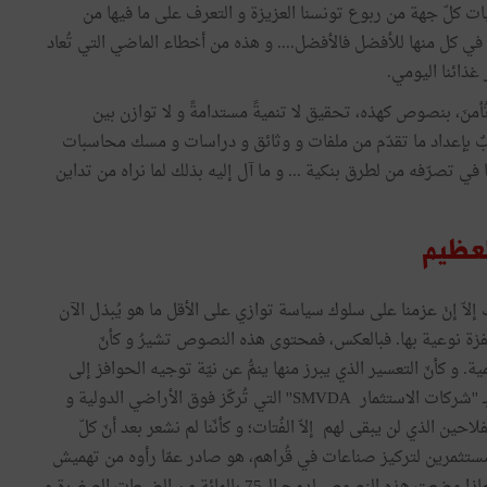
 كلّ جهة من ربوع تونسنا العزيزة و التعرف على ما فيها من
ي كل منها للأفضل فالأفضل.... و هذه من أخطاء الماضي التي تُعاد
غذائنا اليومي.
تُأمنَ، بنصوص كهذه، تحقيق لا تنميةً مستدامةً و لا توازن بين
لبٌ بإعداد ما تقدّم من ملفات و وثائق و دراسات و مسك محاسبات
في تصرّفه من لطرق بنكية ... و ما آل إليه بذلك لما نراه من تداين
لعظيم
إلاّ إنْ عزمنا على سلوك سياسة توازي على الأقل ما هو يُبذل الآن
فزة نوعية بها. فبالعكس، فمحتوى هذه النصوص تشيرُ و كأنّ
 و كأنّ التعسير الذي يبرز منها ينمُّ عن نيّة توجيه الحوافز إلى
المستغلات الكبرى – بعد أنْ تضائل عددها - و إلى ما سُمي بـ ''شركات الاستثمار SMVDA'' التي تُركّز فوق الأراضي الدولية و
ين الذي لن يبقى لهم إلاّ الفُتات؛ و كأنّنا لم نشعر بعد أنّ كلّ
مستثمرين لتركيز صناعات في قُراهم، هو صادر عمّا رأوه من تهميش