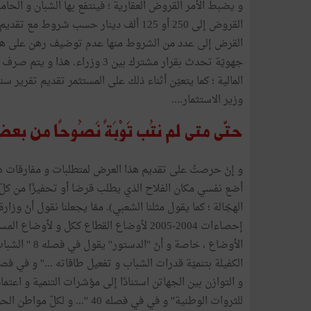
و يضبط الأمر القروض العقارية ؛ فينتفع بها الشبان و الحا
جهويّة تحدث بقرار مشترك بين 3 وز
المالية ؛ كما يتعيّن أثناء ذلك على المستثمر تقديم تقرير 
وزير الاستثمار....
حتّى متى لم نتُب تَوْبَةً نَصُوحًا من
و إنْ حرصتُ على تقديم هذا العرض لمتطلبات و مفارقات هذه
أضع نفسي مكان الفلاح الذي يطلب قرضا أو تحفيزًا من كلّ
الهجّالة ؛ كما يقول مثلنا الشعبي). ممّا يجعلنا نقول أنّ وزا
إحصاءات 2004-2005 لأوضاع القطاع ككل و 
الأوضاع ، خاص
و التوازن بين الجهاتن استنادًا إلى مؤشرات التنمية و اعتماد
للثروات الوطنية'' و في في فصل