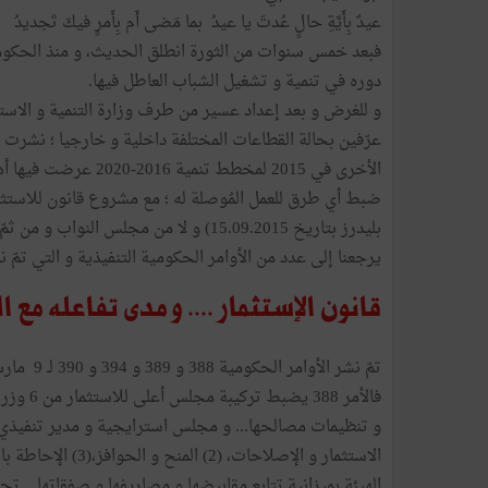
عيدٌ بِأَيَّةِ حالٍ عُدتَ يا عيدُ بما مَضى أَم بِأَمرٍ فيكَ تَجديدُ
فبعد خمس سنوات من الثورة انطلق الحديث، و منذ الحكوم
دوره في تنمية و تشغيل الشباب العاطل فيها.
و للغرض و بعد إعداد عسير من طرف وزارة التنمية و الاستث
عرّفين بحالة القطاعات المختلفة داخلية و خارجيا ؛ نشرت هذ
الأخرى في 2015 لمخطط
ضبط أي طرق للعمل المُوصلة له ؛ مع مشروع قانون للاستثمار
يرجعنا إلى عدد من الأوامر الحكومية التنفيذية و التي تمّ نشرها تحت أرقام 388 و 389 و
قانون الإستثمار .... و مدى تفاعله مع الم
تمّ نشر الأوامر الحكومية 388 و 389 و 394 و 390 لـ 9 مارس 2017 لتنفيذ ما جاء بالقانون:
فالأمر 8
الهيئة بميزانية تتابع مقابيضها و مصاريفها و صفقاتها... ت