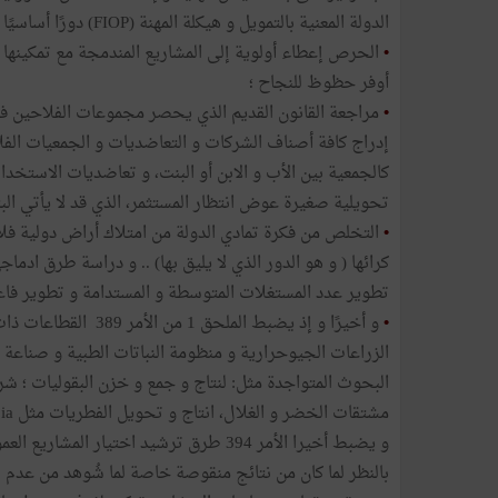
الدولة المعنية بالتمويل و هيكلة المهنة (FIOP) دورًا أساسيًا في إعداد النصوص و في تنفيذها على عين الواقع ؛
•
الحرص إعطاء أولوية إلى المشاريع المندمجة مع تمكينها م
أوفر حظوظ للنجاح ؛
•
مراجعة القانون القديم الذي يحصر مجموعات الفلاحين في '
إدراج كافة أصناف الشركات و التعاضديات و الجمعيات الفل
كالجمعية بين الأب و الابن أو البنت، و تعاضديات الاستخدا
تحويلية صغيرة عوض انتظار المستثمر، الذي قد لا يأتي البت
•
كرائها ( و هو الدور الذي لا يليق بها) .. و دراسة طرق ادم
تطوير عدد المستغلات المتوسطة و المستدامة و تطوير فاعلي
•
و أخيرًا و إذ يضبط ال
الزراعات الجيوحرارية و منظومة النباتات الطبية و صناعة ال
البحوث المتواجدة مثل: لنتاج و جمع و خزن البقوليات ؛ ش
مشتقات الخضر و الغلال، انتاج و تحويل الفطريات مثل les rhizobiaو les mychorises ...
و يضبط أخيرا الأمر 394 طرق ترشيد اختيار
بالنظر لما كان من نتائج منقوصة خاصة لما شُوهد من عدم 