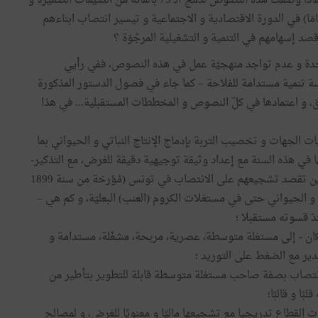
لمستغلات أبائهم نفّرهم في امتهان الفلاحة... و ما إليها؟ فماذا وضعت هذه النصوص لدمج الـ 75 بالمائة من الضيعات الصغيرة و
4 بالمائة من أصحاب المستغلات المسنّين (أكثر من 60 عامَا) في الدورة الاقتصادية و الاجتماعية و تيسير انتصاب ابناءهم
د إسهامهم في التنمية و التشغيلية المرجُوّة ؟
جدة و عدم تواجد منهجيّة عمل في هذه النصوص، ففي رأيي
اسة تنمية مستدامة للفلاحة – كما جاء في فصول الدستور المذكورة
بق، و اعتمادها في كلّ النصوص و المخططات المستقبلية... في هذا
لجهات و تخصيب التربة بإدماج الإنتاج النباتي و الحيواني بما
ا في هذه السنة مع إعداد وثيقة توجيهية دقيقة للغرض، مع التذكير-
و أني أمتعض من ذلك - أنّي وجدت في وثيقة معدة للمعمرين تقصد تشجيعهم على الانتصاب في تونس (مُؤرخة من سنة 1899
ي و الحيواني حتى في مستغلات الكروم (العنب) البعليّة، و كم هي –
ّ قسوته مستقبلا ؛
مكان - إلى مستغلة متوسطة، عصرية، مربحة، مشغّلة، مستدامة و
دير مع الضغط على التوريد ؛
لانتصاب بصفة صاحب مستغلة متوسطة قابلة للتطوير بتأطير من
بًا و قالبًا؛
 القطاع تدريجيا مع تشجيعها ماليًا و معنويًا للغرض، و لمصالح