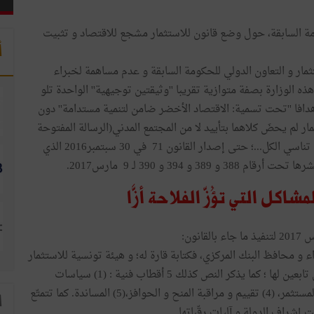
ة السابقة، حول وضع قانون للاستثمار مشجع للاقتصاد و تثبيت
أ
مار و التعاون الدولي للحكومة السابقة و عدم مساهمة لخبراء
ه الوزارة بصفة متوازية تقريبا ''وثيقتين توجيهية'' الواحدة تلو
 تنمية 2016-2020 عرضت فيها أهدافا ''تحت تسمية: الاقتصاد الأخضر ضامن لتنمية مستدامة'' دون
 لم يحضَ كلاهما بتأييد لا من المجتمع المدني(الرسالة المفتوحة
بليدرز بتاريخ 15.09.2015) و لا من مجلس النواب و من ثمّ تناسي الكل...؛ حتى إصدار القانون 71 في 30 سبتمبر2016 الذي
 394 و 390 لـ 9 مارس2017.
شاكل التي تؤُزّ الفلاحة أزََّا
38 يضبط تركيبة مجلس أعلى للاستثمار من 6 وزراء و محافظ البنك المركزي، فكتابة قارة له؛ و هيئة تونسية للاستثمار
و تنظيمات مصالحها... و مجلس استرايجية و مدير تنفيذي تابعين لها ؛ كما يذكر النص كذلك 5 أقطاب فنية : (1) سياسات
الاستثمار و الإصلاحات، (2) المنح و الحوافز،(3) الإحاطة بالمستثمر، (4) تقييم و مراقبة المنح و الحوافز،(5) المساندة. كما تتمتّع
ا
حت إشراف الدولة و آليات رقّباتها...