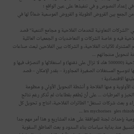
ن الجمع بين القروض الطويلة و القروض الموسمية ضمانًا لها في
'الشركات التعاونية للخدمات الفلاحية و مجامع التنمية'' قصد
احية فيه و خاصة الشركات و التعاضديات و الجمعيات العائلية
م المشترك للآليات الفلاحية، و الشركات بين الفلاحين لبعث صناعات
ة لتحويل منتجاتهم ...
التخلص من فكرة تمادي الدولة من امتلاك أراض دولية فلاحية (500000 هك لا تزال على ذمّتها) و استغلالها و التصرّف فيها و
اجها لتوسيع المستغلات الصغيرة المجاورة – بقدر الإمكان – قصد
تها الاقتصادية ؛
ملحق 1 من الأمر 389 القطاعات ذات الأولوية و منها الفلاحة و أنشطة التحويل الأولي و منظومة
خبز و المرطبات ... على أنْ يُطعّم بقطاعات لم تُذكر رغم نتائج
راء و بعث شركات تستغل" الطائرات الفلاحية، انتاج و تحويل كل
 المشاريع العمومية بإحداث لجنة للموافقة على هذه المشاريع و هذا أمر مهم جدا
تنسيق منذ بداية سياسات بناء السدود و بعث المناطق السقوية