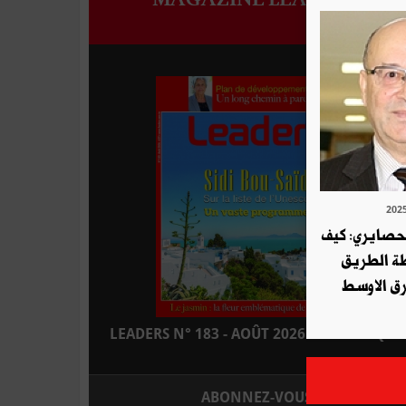
لحصايري: كيف
طة الطريق
ق الاوسط
LEADERS N° 183 - AOÛT 2026 : EN KIOSQUE
ABONNEZ-VOUS