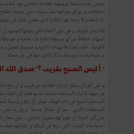
يفرض إعداد وثيقة توجيهية للفلاحة تتماشى مع خُصُوصيات
اختلافات و عوائق متراكمة منذ سنوات حتى يتوجّه الفلاح ف
بلا شفقة و لا رحمة لهذا الفلاح الذي يقضي عُمُرُه في توفير 
فلا يمكن للدولة، و هي على الحالة الذي يعرفها الجميع، أنْ 
الجهات انطلاقًا من أيّ مستغلة لفلاح ما ؛ خاصة و هو مطا
قانونية... قصد إمرارها بهيئات إدارية و صندوق تمويل و ما 
و عشوائية مشاريع مفلسة إذْ الكثير منها في غير محلّه....
'' أ ليس الصبح بقريب ؟'' صدق الله ا
و على أمل أنْ ينفلق إصباح الفلاحة عن قريب و لن نبلغ ذلك 
من جهود لإحياء السياحة، سياسة تصبو فعليا إلى القيام بق
الاستثمار أصبح في ذاته الهدف عوض أنْ يكون وسيلةً للتنمية.
على أمل الدولة أنْ تفوز لهم بتمويل خارجي... دون صغار الفلاح
احتجاجات الشباب التي نراها في أريافنا و طلباتهم لجلب 