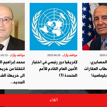
مواقف وآراء
مواقف وآراء
- 2025.02.12
- 2025.04.29
الحصايري:
لإفريقيا دور رئيسي في اختيار
محمد إبراهيم ا
طاب العقارات
الأمين العام القادم للأمم
انتقلنا من خري
بلوماسية!
المتحدة (1)
الى خريطة الشر
الجديد...
تحتفل فلاحتنا و فلاحينا يوم 12 ماي الحالي بعيدها السنوي، على أنّ لسان حال الكثير منّا يردّد ما قاله، منذ أكثر من 1000 سنة،
الغاء