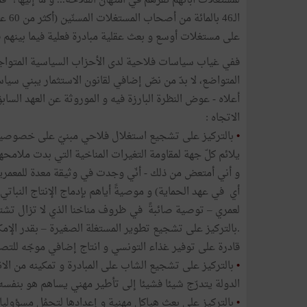
الـ6
على مستغلات أوسع و بعث عقلية مبادرة فعلية فيما بينهم قص
ففي غياب سياسات فلاحية لدى الأحزاب السياسية المتوا
المتواضع، لا بدّ من نصّ إضافي لقانون الاستثمار يبني سي
أعلاه - عوض النظرة البارزة فيه و الموروثة عن العهد السا
الاتجاه :
•
بالتركيز على تشجيع استغلال فلاحي مبنيّ على خصوصيات ا
يلائم كلّ جهة لمقاومة التغيرات المناخية التي بدت ملامحه
أي في عهد الحماية) و موصيةً أياهم بإدماج الإنتاج النبات
لعمري – توصية صائبةً في ظروف مناخنا الذي لا تزال تشتد
.بالتركيز على تشجيع تطوير المستغلة الصغيرة – بقدر الإ
قادرة على توفير غذاء التونسي و انتاج إضافي موجّه للتص
•
بالتركيز على تشجيع الشاب على المبادرة و تمكينه من ا
الدولة يتدرّج شيئا فشيئا إلى تأطير مهني يساهم هو بنفسه قل
•
بالتركيز على بعث هياكل مهنية و إعدادها لتحمُل مسؤوليات