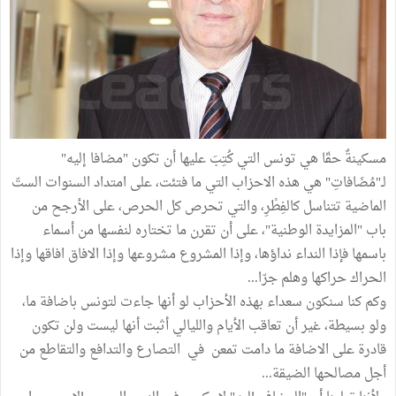
مسكينةٌ حقّا هي تونس التي كُتِبَ عليها أن تكون "مضافا إليه"
لـ"مُضَافاتِ" هي هذه الاحزاب التي ما فتئت، على امتداد السنوات الستّ
الماضية تتناسل كالفِطْرِ، والتي تحرص كل الحرص، على الأرجح من
باب "المزايدة الوطنية"، على أن تقرن ما تختاره لنفسها من أسماء
باسمها فإذا النداء نداؤها، وإذا المشروع مشروعها وإذا الافاق افاقها وإذا
الحراك حراكها وهلم جرّا...
وكم كنا سنكون سعداء بهذه الأحزاب لو أنها جاءت لتونس باضافة ما،
ولو بسيطة، غير أن تعاقب الأيام والليالي أثبت أنها ليست ولن تكون
قادرة على الاضافة ما دامت تمعن في التصارع والتدافع والتقاطع من
أجل مصالحها الضيقة...