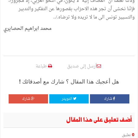
ولأننا تعلمنا أن "المضاف إليه" لا يكون، في النحو العربي، إلا مجرورا،
فإنّنا نخشى أن تجر هذه الاحزاب بقصورها عن التفكير والتدبير
والتسيير تونس الى ما لا تريده ولا ترضاه./..
محمد ابراهيم الحصايري
أرسل إلى صديق
طباعة
هل أعجبك هذا المقال ؟ شارك مع أصدقائك !
شارك
التويتر
شارك
أضف تعليق على هذا المقال
0
تعليق