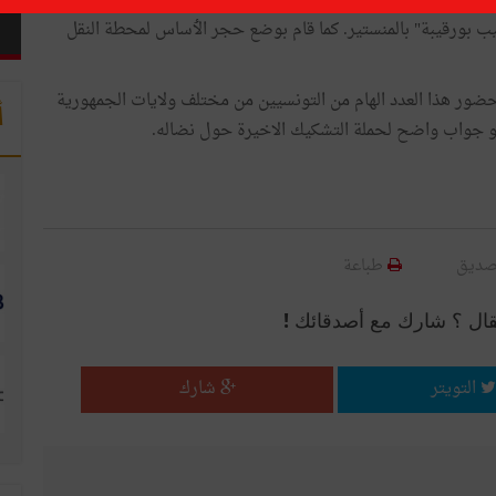
لرحيل الزعيم الحبيب بورقيبة، ٲعطى الباجي قائد السبسي، رئيس
يب بورقيبة" بالمنستير. كما قام بوضع حجر الٲساس لمحطة النقل
ضور هذا العدد الهام من التونسيين من مختلف ولايات الجمهورية
أ
و جواب واضح لحملة التشكيك الاخيرة حول نضاله.
صديق
طباعة
قال ؟ شارك مع أصدقائك !
التويتر
شارك