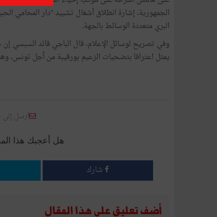
على هامش اشرافه على موكب إحياء الذكرى السابعة عشرة 
الجمهورية، إشارة انطلاق أشغال تشييد "دار المحامي الحب
البري متعددة الوسائط بالجهة.
وفي تصريح لوسائل الإعلام، قال الباجي قائد السبسي إن ح
يمثل اعترافا بتضحيات الزعيم بورقيبة من ٲجل تونس، وه
أرسل إلى 
هل أعجبك هذا الم
شارك
أضف تعليق على هذا المقال