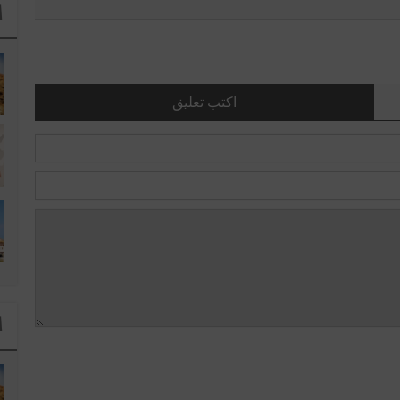
ا
اكتب تعليق
ا