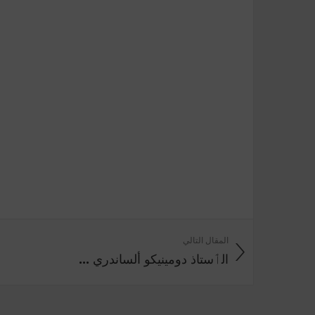
المقال التالي
الٲستاذ دومينيكو ألساندري ...