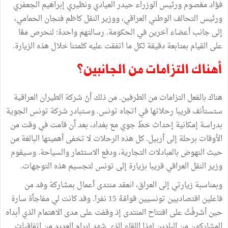
فؤاد
معْصوم
ورئيس
الوزراء
حيدر
العيادي
ونظيري
إبراهيم
الجعفري
ورئيس
التحالف
الوطني
العراقي،
ووزير
النقل
كاظم
فنجان
الحمامي،
إلى
جانب
أعضاء
آخرين
في
الحكومة
.
رسالتهم
واحدة
:
لنحرص
معًا
على
القيام
بمتابعة
دقيقة
لكل
ما
اتفقت
عليه
كلمتنا
خلال
هذه
الزيارة
.
أهناك
التزامات
من
الجانبين؟
هناك
بالفعل
التزامات
من
الطرفين
.
من
ذلك
أنّ
شركة
الطيران
العراقية
ستستأنف
قريبا
رحلاتها
في
اتجاه
تونس
.
وستبادر
شركة
تونس
الجوية
بدراسة
إمكانية
إحداث
خطّ
جوي
مع
بغداد،
بعد
ٲن
قامت
في
وقت
من
الأوقات
برحلة
إلى
أربيل
.
كل
هذه
الرحلات
لا
تخفى
أهميتها
البالغة
من
حيث
النهوض
بالمبادلات
التجارية،
ودفع
الاستثمار
والسياحة
.
وسيقوم
وزير
النقل
العراقي
قريبا
بزيارة
إلى
تونس
لتجسيم
هذه
التوجهات
.
وبمناسبة
زيارتي
إلى
العراق،
انعقد
منتدى
أعمال
بمشاركة
وفد
من
فاعلين
اقتصاديين
تونسيين
قوامُهُ
15
نفرا
.
وقد
كانت
لي
مفاجأة
سارة
حين
أشرفْتُ
على
افتتاح
المنتدى
إذ
وقفت
على
مدى
الاهتمام
الذي
أبداه
المشاركون
من
البلدين
لهذا
اللقاء
الذي
شهد
إبرام
العديد
من
اتفاقيات