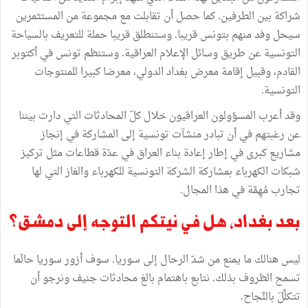
شراكة
بين
الطرفين
.
كما
حصل
أن
تقابلت
مع
مجموعة
من
المستثمرين
سيحل
وفد
منهم
بتونس
قريبا
.
وستنطلق
قريبا
حملة
للتعريف
بالسياحة
التونسية
عن
طريق
وسائل
الإعلام
العراقية
.
وستنظم
تونس
في
أكتوبر
القادم،
وقبيل
إقامة
معرض
بغداد
الدولي،
معرضا
كبيرا
للمنتوجات
التونسية
.
وقد
أعرب
المسؤولون
العراقيون
خلال
كلّ
المحادثات
التي
دارت
بيننا
عن
رغبتهم
في
أن
تبادر
منشآت
تونسية
إلى
المشاركة
في
إنجاز
مشاريع
كبرى
في
إطار
إعادة
بناء
العراق
في
عدّة
قطاعات
مثل
تركيز
شبكات
الكهرباء
بمشاركة
الشركة
التونسية
للكهرباء
والغاز
التي
لها
تجارب
مُهِمَّة
في
هذا
المجال
.
بعد
بغداد،
هل
في
نيتكم
التوجه
إلى
دمشق؟
ليس
هنالك
ما
يمنع
من
شدّ
الرحال
إلى
سوريا
.
سوف
أزور
سوريا
حالَما
تسمح
الظروف
بذلك
.
نتابع
باهتمام
بالغ
محادثات
جنيف
ونرجو
أن
تتكلَّلَ
بالنَّجاح
.