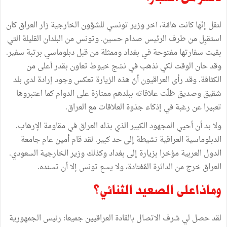
لنقل
إنّها
كانت
هامّة،
آخر
وزير
تونسي
للشؤون
الخارجية
زار
العراق
كان
استقبِل
من
طرف
الرئيس
صدام
حسين
.
وتونس
من
البلدان
القليلة
التي
بقيت
سفارتها
مفتوحة
في
بغداد
وممثلة
من
قبل
دبلوماسي
برتبة
سفير
.
وقد
حان
الوقت
لكي
نذهب
في
نسْج
خيوط
تعاون
بقدر
أعلى
من
الكثافة
.
وقد
رأى
العراقيون
أنّ
هذه
الزيارة
تعكس
وجود
إرادة
لدى
بلد
شقيق
وصديق
ظلّت
علاقاته
ببلدهم
ممتازة
على
الدوام
كما
اعتبروها
تعبيرا
عن
رغبة
في
إذكاء
جذوة
العلاقات
مع
العراق
.
ولا
بد
أن
أحيي
المجهود
الكبير
الذي
بذله
العراق
في
مقاومة
الإرهاب
.
الدبلوماسية
العراقية
نشيطة
إلى
حد
كبير
.
لقد
قام
أمين
عام
جامعة
الدول
العربية
مؤخرا
بزيارة
إلى
بغداد
وكذلك
وزير
الخارجية
السعودي
.
العراق
خرج
من
الدائرة
المُعْتادة،
ولا
يسع
تونس
إلا
أن
تسنده
.
وماذاعلى
الصعيد
الثنائي؟
لقد
حصل
لي
شرف
الاتصال
بالقادة
العراقيين
جميعا
:
رئيس
الجمهورية