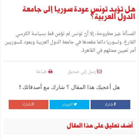
هل
تؤيد
تونس
عودة
سوريا
إلى
جامعة
الدول
العربية؟
المسألة
غير
مطروحة،
إلا
أنّ
تونس
لم
تؤمن
قط
بسياسة
الكرسي
الفارغ
.
ولسوريا
دائما
مقعدها
في
جامعة
الدول
العربية
ويعود
للسوريين
أمر
تعيين
ممثلهم
في
القاهرة
.
أرسل إلى صديق
طباعة
هل أعجبك هذا المقال ؟ شارك مع أصدقائك !
شارك
التويتر
شارك
أضف تعليق على هذا المقال