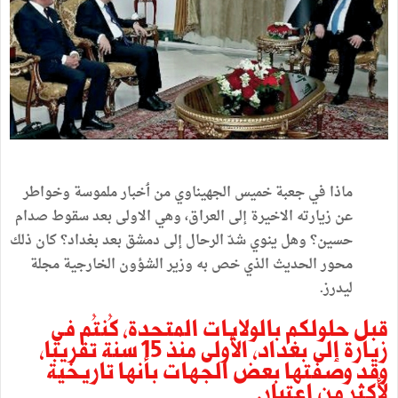
ماذا في جعبة خميس الجهيناوي من ٲخبار ملموسة وخواطر
عن زيارته الاخيرة إلى العراق، وهي
الاولى
بعد سقوط صدام
حسين؟ وهل ينوي شدّ الرحال إلى دمشق بعد بغداد؟ كان ذلك
محور الحديث الذي خص به وزير الشؤون الخارجية مجلة
ليدرز.
قبل
حلولكم
بالولايات
المتحدة،
كُنتُم
في
زيارة
إلى
بغداد،
الأولى
منذ
15
سنة
تقريبا،
وقد
وصفتها
بعض
الجهات
بأنها
تاريخية
لأكثر
من
اعتبار
.