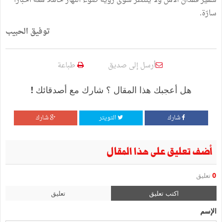
سمير
فقدان
ال
مل
ولا
ينتظر
سوى
رؤية
ضوء
النهار
حاملا
معه
ٲ
خبارا
سارّة
.
توفيق
الحبيب
أرسل إلى صديق
طباعة
هل أعجبك هذا المقال ؟ شارك مع أصدقائك !
شارك
التويتر
شارك
أضف تعليق على هذا المقال
0
تعليق
اكتب تعليق
تعليق
الإسم