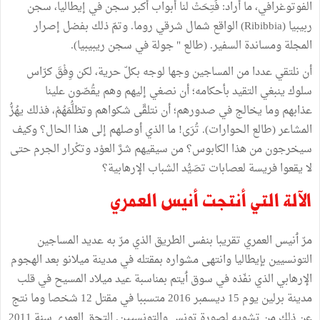
الفوتوغرافي،
ما
أراد
:
فُتِحَتْ
لنا
أبواب
أكبر
سجن
في
إيطاليا،
سجن
ربيبيا
(Ribibbia)
الواقع
شمال
شرقي
روما
.
وتمّ
ذلك
بفضل
إصرار
المجلة
ومساندة
السفير
. (
طالع
"
جولة
في
سجن
ريبيبيا
).
أن
نلتقي
عددا
من
المساجين
وجها
لوجه
بكلّ
حرية،
لكن
وِفْقَ
كرّاس
سلوك
ينبغي
التقيد
بأحكامه؛
أن
نصغي
إليهم
وهم
يقُصّون
علينا
عذابهم
وما
يخالج
في
صدورهم؛
أن
نتلقَّى
شكواهم
وتظلُّمَهُمْ،
فذلك
يهُزُّ
المشاعر
(
طالع
الحوارات
).
تُرَى
!
ما
الذي
أوصلهم
إلى
هذا
الحال؟
وكيف
سيخرجون
من
هذا
الكابوس؟
من
سيقيهم
شرَّ
العوْد
وتكْرار
الجرم
حتى
لا
يقعوا
فريسة
لعصابات
تصَيُّد
الشباب
الإرهابية؟
الآلة
التي
أنتجت
أنيس
العمري
مرّ
ٲ
نيس
العمري
تقريبا
بنفس
الطريق
الذي
مرّ
به
عديد
المساجين
التونسيين
بإيطاليا
وانتهى
مشواره
بمقتله
في
مدينة
ميلانو
بعد
الهجوم
الإرهابي
الذي
نفّذه
في
سوق
ٲ
يتم
بمناسبة
عيد
ميلاد
المسيح
في
قلب
مدينة
برلين
يوم
15
ديسمبر
2016
متسببا
في
مقتل
12
شخصا
وما
نتج
عن
ذلك
من
تشويه
لصورة
تونس
والتونسيين
.
التحق
العمري
سنة
2011