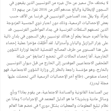
لا
يختلف
حال
سمير
عن
حال
غيره
من
التونسيين
الذين
يقبعون
في
السجون
الإيطالية
والبالغ
عددهم
ٲ
كثر
من
2016
نفرا،
من
بينهم
13
إمرأة
.
ولا
يقلّ
عدد
المساجين
التونسيين
في
فرنسا
عن
الألف
حسب
بعض
الإحصائيات
الرسمية،
وذلك
دون
اعتبار
ذوي
الجنسية
المزدوجة
الذين
تصنفهم
السلطات
الفرنسية
في
عِداد
المواطنين
الفرنسيين
.
قد
يفاجأ
المرء
حينما
يعلم
أنّ
هنالك
تونسيين
رهْنَ
السجون
في
بلدان
نائية
على
غِرار
البرازيل
واليابان
وأستراليا
.
لقد
أُطْلِقَتْ
مؤخرا
عملية
إحصاء
على
هذا
المستوى
من
طرف
المصالح
القنصلية
التابعة
لوزارة
الشؤون
الخارجية
.
أمّا
إحصاء
الحالات
التي
تخضع
لـ
"
متابعَةٍ
"
من
شبكة
الملحقين
الاجتماعيين
الموفدين
إلى
الخارج
من
قبل
ديوان
التونسيين
بالخارج،
وهو
مؤسّسة
راجعة
بالنظر
إلى
وزارة
الشؤون
الاجتماعية،
فهو
إحصاء
منقوص
. (
طالع
آخر
الإحصائيات
الرسمية
التي
تحصلت
عليها
مجلة
ليدرز
).
بين
المساعدة
القانونية
والمساندة
الاجتماعية،
من
يقوم
بماذا؟
وبأيّ
وسائل
مادية
وبشرية؟
ما
هو
الدليل
المعتمد
في
الإجراءات؟
وماذا
عن
نظام
تبليغ
المعلومات
والمعطيات
بشكل
دوري؟
في
خضم
هذا
العالم