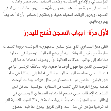
المؤسساتي
والإداري
المتشابك
وشديد
التعقيد،
يجد
سمير
وأمثاله
انفسهم
في
حيرة
من
أمرهم،
يشعرون
بأنّهم
منسيّون
تماما،
ممّا
يُولّد
في
انفسهم،
وبمرور
الوقت،
استياء
عميقا
ويمتلكهم
إحساس
بأنّ
لا
أحد
يعبأ
بهم
وبحالهم
.
لأوّل
مرّة
:
ٲ
بواب
السجن
تُفتح
لليدرز
تلقّى
معز
السيناوي
الذي
عُيِّن
سفيرا
للجمهورية
التونسية
بروما
تعليمات
صارمةً
من
رئيس
الدولة
:
عليه
أن
يضع
الجالية
التونسية
في
صدارة
مشاغله
إلى
جانب
العلاقات
الثنائية،
و
ٲ
ن
يصرف
اهتماما
خاصا
إلى
التونسيين
الذين
يواجهون
أوضاعا
صعبة
.
ولم
يتخلَّفْ
الرئيس
الباجي
قائد
السبسي
بمناسبة
الزيارة
الرسمية
التي
أدّاها
إلى
إيطاليا
في
بداية
شهر
فيفري
الماضي
عن
الاستفسار
عن
حال
هؤلاء
.
وبذلك
أتيحت
لمجلة
ليدرز
الفرصة
لكي
تطلب
من
السفارة
التونسية
التدخّل
لدى
السلطات
الإيطالية
حتى
تسمح
لنا
بزيارة
المعتقلين
التونسيين
في
إيطاليا
.
تبدو
المهمةٍ
مستحيلةً
تقريبا،
خاصّة
في
ظلّ
القيود
الأمنية
التي
تمّ
فرضها
مؤخرا
في
هذا
البلد
.
وكان
لفريق
ليدرز،
بما
فيه
المصوّر