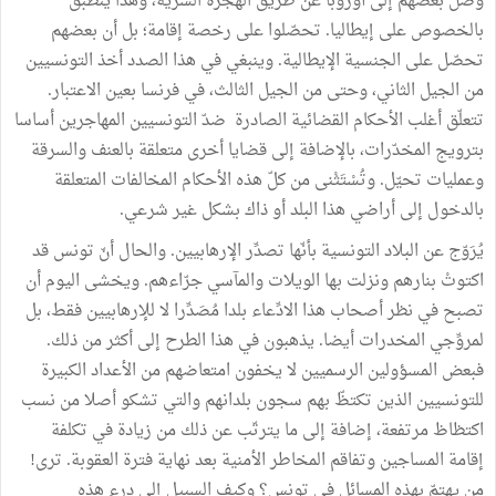
وصل
بعضهم
إلى
أوروبا
عن
طريق
الهجرة
السريّة،
وهذا
ينطبق
بالخصوص
على
إيطاليا
.
تحصّلوا
على
رخصة
إقامة؛
بل
أن
بعضهم
تحصّل
على
الجنسية
الإيطالية
.
وينبغي
في
هذا
الصدد
أخذ
التونسيين
من
الجيل
الثاني،
وحتى
من
الجيل
الثالث،
في
فرنسا
بعين
الاعتبار
.
تتعلّق
أغلب
الأحكام
القضائية
الصادرة
ضدّ
التونسيين
المهاجرين
أساسا
بترويج
المخدّرات،
بالإضافة
إلى
قضايا
أخرى
متعلقة
بالعنف
والسرقة
وعمليات
تحيّل
.
وتُسْتَثْنى
من
كلّ
هذه
الأحكام
المخالفات
المتعلقة
بالدخول
إلى
أراضي
هذا
البلد
أو
ذاك
بشكل
غير
شرعي
.
يُرَوّج
عن
البلاد
التونسية
بأنّها
تصدِّر
الإرهابيين
.
والحال
أنّ
تونس
قد
اكتوتْ
بنارهم
ونزلت
بها
الويلات
والمآسي
جرّاءهم
.
ويخشى
اليوم
أن
تصبح
في
نظر
أصحاب
هذا
الادِّعاء
بلدا
مُصَدِّرا
لا
للإرهابيين
فقط،
بل
لمروِّجي
المخدرات
أيضا
.
يذهبون
في
هذا
الطرح
إلى
أكثر
من
ذلك
.
فبعض
المسؤولين
الرسميين
لا
يخفون
امتعاضهم
من
الأعداد
الكبيرة
للتونسيين
الذين
تكتظّ
بهم
سجون
بلدانهم
والتي
تشكو
أصلا
من
نسب
اكتظاظ
مرتفعة،
إضافة
إلى
ما
يترتّب
عن
ذلك
من
زيادة
في
تكلفة
إقامة
المساجين
وتفاقم
المخاطر
الأمنية
بعد
نهاية
فترة
العقوبة
.
ترى
!
من
يهتمّ
بهذه
المسائل
في
تونس؟
وكيف
السبيل
إلى
درء
هذه