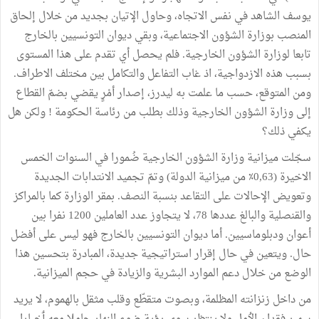
يوسف
الشاهد
في
نفس
الاتجاه،
وحاول
الإتيان
بجديد
من
خلال
إلحاق
المنصب
بوزارة
الشؤون
الاجتماعية،
وبقي
ديوان
التونسيين
بالخارج
تابعا
لوزارة
الشؤون
الخارجية
.
فلم
يحصل
أي
تقدم
على
هذا
المستوى
بسبب
هذه
الازدواجية،
اذ
غاب
التفاعل
والتكامل
بين
مختلف
الاطراف
.
ومن
المتوقع،
حسب
ما
علمت
به
ليدرز،
إصدار
أمْرٍ
يقضي
بضمّ
القطاع
إلى
وزارة
الشؤون
الخارجية
وذلك
بطلب
من
رئاسة
الحكومة
!
ولكن
هل
يكفي
ذلك؟
سجّلت
ميزانية
وزارة
الشؤون
الخارجية
ضُمورا
في
السنوات
الخمس
الاخيرة
(0,63
٪
‏
من
ميزانية
الدولة
)
وتمّ
تجميد
الانتدابات
الجديدة
وتعويض
الإحالات
على
التقاعد
بنسبة
النصف
.
بمقر
الوزارة
كما
بالمراكز
والقنصلية
والبالغ
عددها
78
،
لا
يتجاوز
عدد
العاملين
1200
نفرا
بين
أعوان
ودبلوماسيين
.
أما
ديوان
التونسيين
بالخارج
فهو
ليس
على
أفضل
حال
.
ويتعين
في
حال
إقرار
استراتيجية
جديدة،
المبادرة
بتحسين
هذا
الوضع
من
خلال
دعم
الموارد
البشرية
والزيادة
في
حجم
الميزانية
.
من
داخل
زنزانته
المظلمة،
وبصوت
متقطّع
وقلب
مثقل
بالهموم،
لا
يريد