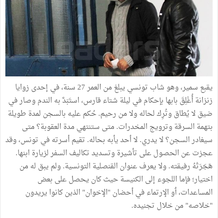
يقبع
سمير،
وهو
شاب
تونسي
يبلغ
من
العمر
27
سنة،
في
إحدى
زوايا
زنزانة
أُغْلِقَ
بابها
بإحكام
في
ليلة
شتاء
قارس،
استَبَدَّ
به
الندم
وصار
في
ضيق
لا
يُطاق
وتُرِك
لحاله
ولا
من
رحيم
.
حُكم
عليه
بالسجن
لمدة
طويلة
بتهمة
السرقة
وترويج
المخدرات
.
متى
ستنتهي
مدة
العقوبة؟
متى
سيغادر
السجن؟
لا
يدري
.
لا
أحد
يأبه
بحاله
.
تقيم
أسرته
في
تونس،
وقد
عجزت
عن
الحصول
على
تأشيرة
وتسديد
تكاليف
السفر
لزيارة
ابنها
.
هَجَرَتْهُ
رفيقته
.
ولا
يعرف
عنوان
القنصلية
التونسية
.
ولم
يبق
له
من
اختيار؛
فإما
اللجوء
إلى
الكنيسة
حيث
كان
يحصل
على
بعض
المساعدات،
ٲ
و
الإرتماء
في
أحضان
"
الإخوان
"
الذين
كانوا
يريدون
"
خلاصه
"
من
خلال
تجنيده
.