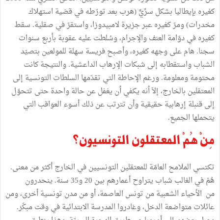
كغيره
بإيطاليا
بشكل
سرِّيٍّ
(
هرب
بعد
تورّطه
في
قضية
استهلاك
مخدرات
)
ومرّ
كغيره
عبر
جزيرة
لامبيدوزا،
واستقرّ
في
صقلية
.
سقط
كغيره
في
دوّامة
العنف
والإجرام،
وسُلطت
عليه
عقوبة
بأربع
سنوات
سجنا
.
هام
على
وجهه
كغيره،
وأصبح
فريسة
سهلة
للمولعين
بتصيّد
الشباب
واستقطابه
إلى
شبكات
الإرهاب
الداعشية
.
والنتيجة
كانت
محتومة
ومعلومة
.
ورغم
الإحاطة
التي
تقدّمها
السلطات
التونسية
إلى
المعتقلين
بالخارج،
إلاّ
ٲ
نه
يكفي
ٲ
ن
يغفل
عن
حالة
واحدة
حتى
تتحوّل
إلى
قنبلة
إرهابية
حقيقية
وأن
تترتب
عن
ذلك
أسوء
العواقب
التي
يتحملها
الجميع
.
مِنْ
هُمْ
المعتقلون
التونسيون؟
تكتسي
الملامح
العامّة
للمعتقلين
التونسيين
في
الخارج
أكثر
من
معنى
.
هُمْ
في
الغالب
شباب
يتراوح
أعمارهم
بين
20
و
35
سنة
.
ينحدرون
من
الأحياء
الشعبية
من
تونس
العاصمة،
أو
من
مدن
تونسية
أخرى،
ومن
عائلات
متواضعة
الدخل،
وغادروا
المدرسة
الابتدائية
في
وقت
مبكّر
.