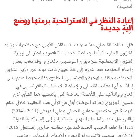
المصيبة؟
إعادة
النظر
في
الاستراتجية
برمتها
ووضع
آلِيَّةٍ
جديدة
ظل
النشاط
القنصلي
منذ
سنوات
الاستقلال
الأولى
من
صلاحيات
وزارة
الشؤون
الخارجية
.
أمّا
الإحاطة
الاجتماعية
فتعود
بالنظر
إلى
وزارة
الشؤون
الاجتماعية
عبْرَ
ديوان
التونسيين
بالخارج
.
وقد
ذهب
بعض
رؤساء
الحكومة
بعد
الثورة
إلى
حَدِّ
تعيين
كاتب
دولة
لدى
وزير
الشؤون
الاجتماعية
مكلفا
بالهجرة
والتونسيين
بالخارج،
وذلك
حرصا
منهم
على
إعلاء
شأن
النشاط
القنصلي
والإحاطة
الاجتماعية
بالتونسيين
في
الخارج
والتأكيد
على
الأهمية
الخاصّة
التي
يكتسيها
هذا
الش
ٲ
ن
.
كان
حسين
الجزيري
(
حركة
النهضة
)
أوّل
من
تولّى
هذه
الحقيبة
خلال
حكم
الترويكا
في
حكومتي
حمادي
الجبالي
وعلي
العريض
(2011 - 2014)
،
وقام
بعمل
جيّد
.
ولما
جاء
المهدي
جمعة،
بادر
إلى
إلغاء
كتابة
الدولة
هذه
!
أما
خلفه
الحبيب
الصيد
فقد
عيّن
بلقاسم
صابري
(
مستقل،
2015 -
2016)
في
منصب
كاتب
دولة
للهجرة
والإدماج
الاجتماعي،
وذهب