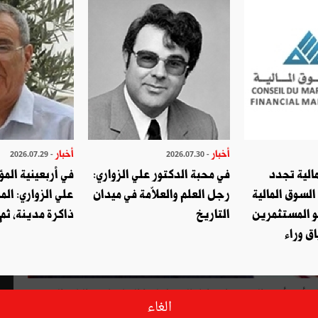
أخبار
أخبار
- 2026.07.29
- 2026.07.30
الية تجدد
في محبة الدكتور علي الزواري:
في أربعينية المؤ
السوق المالية
رجل العلم والعلاّمة في ميدان
علي الزواري: الم
و المستثمرين
التاريخ
ذاكرة مدينة، ثم
ق وراء
د أنهج المدينة، اعترافا بالجميل لهذا الدبلوماسي البارز الذي
الغاء