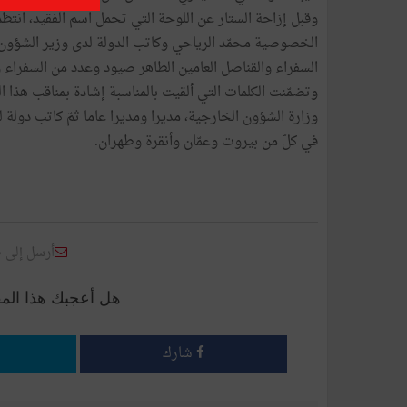
وقبل إزاحة الستار عن اللوحة التي تحمل اسم الفقيد، ان
الخصوصية محمّد الرياحي وكاتب الدولة لدى وزير الشؤو
السفراء والقناصل العامين الطاهر صيود وعدد من السفراء
وتضمّنت الكلمات التي ألقيت بالمناسبة إشادة بمناقب هذا 
وزارة الشؤون الخارجية، مديرا ومديرا عاما ثمّ كاتب دولة لل
في كلّ من بيروت وعمّان وأنقرة وطهران.
أرسل إلى 
هل أعجبك هذا الم
شارك