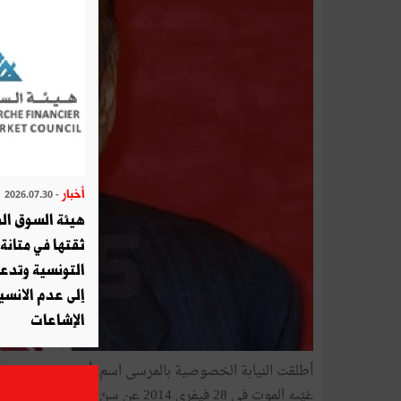
أخبار
- 2026.07.30
هيئة السوق الم
ثقتها في متانة 
التونسية وتدع
إلى عدم الانسيا
الإشاعات
أطلقت النيابة الخصوصية بالمرسى اسم أحمد بن عرفة، على أح
غيّبه الموت في 28 فيفري 2014 عن سنّ تناهز 86 عاما.