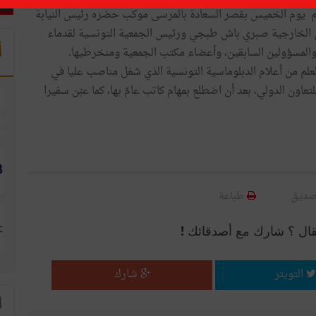
تظم يوم الخميس بقصر السعادة بالمرسى موكب حضره رئيس النيابة
ن الخارجية صبري باش طبجي ورئيس الجمعية التونسية لقدماء
أ
 والمسؤولين السابقين، وأعضاء مكتب الجمعية ومنخرطيها.
العلم من أعلام الدبلوماسية التونسية الذي شغل مناصب عليا في
تعاون الدولي، بعد أن اضطلع بمهام كاتب عامّ بها، كما عبّن سفيرا
صديق
طباعة
قال ؟ شارك مع أصدقائك !
التويتر
شارك
ا