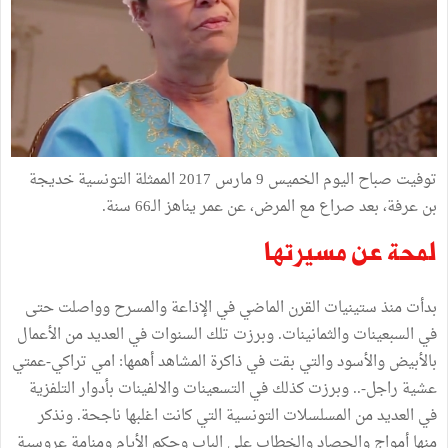
توفيت
صباح
اليوم
الخميس
9
مارس
2017
الممثلة
التونسية
خديجة
بن
عرفة،
بعد
صراع
مع
المرض،
عن
عمر
يناهز
الـ
66
سنة
.
لمحة
عن
مسيرتها
بدأت
منذ
ستينيات
القرن
الماضي
في
الإذاعة
والمسرح
وواصلت
حتى
في
السبعينات
والثمانينات
.
وبرزت
تلك
السنوات
في
العديد
من
الأعمال
بالأبيض
والأسود
والتي
بقت
في
ذاكرة
المشاهد
أهمها
:
امي
تراكي
-
عمتي
عشية
راجل
-..
وبرزت
كذلك
في
التسعينات
والالفينات
بأدوار
التلفزية
في
العديد
من
المسلسلات
التونسية
التي
كانت
اغلبها
ناجحة
.
ونذكر
منها
أمواج
والحصاد
والخطاب
على
الباب
وحكم
الأيام
ومنامة
عروسية