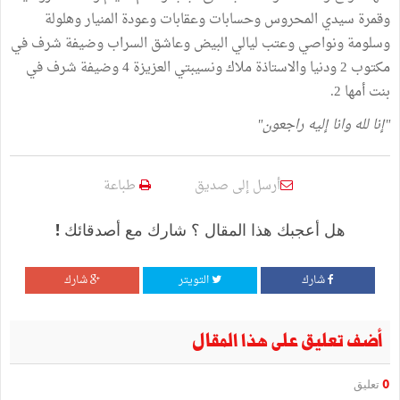
وقمرة
سيدي
المحروس
وحسابات
وعقابات
وعودة
المنيار
وهلولة
وسلومة
ونواصي
وعتب
ليالي
البيض
وعاشق
السراب
وضيفة
شرف
في
مكتوب
2
ودنيا
والاستاذة
ملاك
ونسيبتي
العزيزة
4
وضيفة
شرف
في
بنت
أمها
2.
"إنا
لله
وانا
إليه
راجعون"
أرسل إلى صديق
طباعة
هل أعجبك هذا المقال ؟ شارك مع أصدقائك !
شارك
التويتر
شارك
أضف تعليق على هذا المقال
0
تعليق