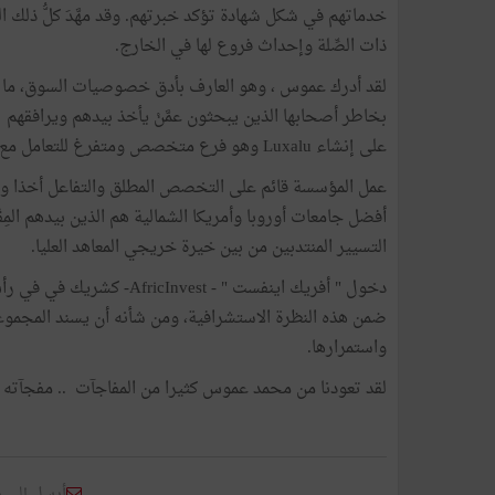
ذات الصِّلة وإحداث فروع لها في الخارج.
لقد أدرك عموس ، وهو العارف بأدق خصوصيات السوق، ما تك
بخاطر أصحابها الذين يبحثون عمَّنْ يأخذ بيدهم ويرافقهم
على إنشاء Luxalu وهو فرع متخصص ومتفرغ للتعامل مع هذا الصنف من الزبائن.
عمل المؤسسة قائم على التخصص المطلق والتفاعل أخذا وعطا
أفضل جامعات أوروبا وأمريكا الشمالية هم الذين بيدهم ا
التسيير المنتدبين من بين خيرة خريجي المعاهد العليا.
ضمن هذه النظرة الاستشرافية، ومن شأنه أن يسند المجموعة 
واستمرارها.
لقد تعودنا من محمد عموس كثيرا من المفاجآت .. مفجآته ل
أرسل إلى 