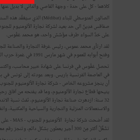
كلاهما - كل على حدة - وجهة القاصي والداني لا بديل عنها .
على حَدِّ السواء طرف مؤَسِّسٌ واحد، هو محمد عَمُّوس.
وفتح أبوابه للعموم في شهر مارس 1991 في غمرة حرب الخليج ، وحقق نجاحا باهرا.
تحصل عَمُّوس في فرنسا على شهادة خبير محاسب، واكتسب
في العاصمة الفرنسية باريس. وبعد عودته إلى تونس في بدا
يتيحها قطاع نجارة الألومنيوم، وما قد يفتحه من آفاق رحبة 
32 سنة: ازدهرت صناعة نجارة الألومنيوم، نَمَتْ نسبة ال
والاستعمالات المنزلية والتجارية والسياحية والمكتبية، وان
تشَغِّلُ أكثر مِنْ 300 أجير يعملون بشكل دائم، وتنجز رقم معاملات بمقدار جملي يُقَدَّرُ ب 27 مليون دينار.