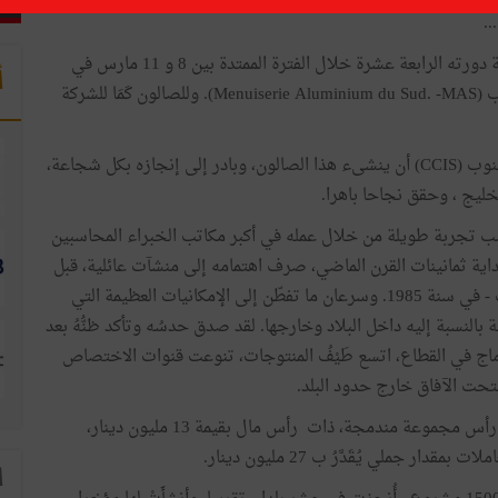
..
الصالون المتوسطي للبناء (Médibat) الذي سيَعْقُد هذه السنة دورته الرابعة عشرة خلال الفترة الممتدة بين 8 و 11 مارس في
أ
صفاقس مَدِينٌ الى حد بعيد لشركة نجارة الألومنيوم للجنوب (Menuiserie Aluminium du Sud. -MAS). وللصالون كَمَا للشركة
لقد ارتأى محمد عموس، رئيس غرفة التجارة والصناعة للجنوب (CCIS) أن ينشىء هذا الصالون، وبادر إلى إنجازه بكل شجاعة،
 تجربة طويلة من خلال عمله في أكبر مكاتب الخبراء المحاسبين
ية ثمانينات القرن الماضي، صرف اهتمامه إلى منشآت عائلية، قبل
أن ينجز مشروعه الخاص - شركة نجارة الألومنيوم للجنوب - في سنة 1985. وسرعان ما تفطّن إلى الإمكانيات العظيمة التي
بالنسبة إليه داخل البلاد وخارجها. لقد صدق حدسُه وتأكد ظنُّهُ بعد
اندماج في القطاع، اتسع طَيْفُ المنتوجات، تنوعت قنوات الاختصاص
فتحت الآفاق خارج حدود البلد.
لقد أضحت شركة نجارة الألومنيوم للجنوب - MAS - على رأس مجموعة مندمجة، ذات رأس مال بقيمة 13 مليون دينار،
ا