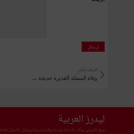
إرسال
المقال التالي
وفاة الممثلة القديرة خديجة ...
ليدرز العربية
موقع إلكتروني يواكب الأحداث تونسيّا وإقليميا ودوليّا ويتناول بالتحليل قضا