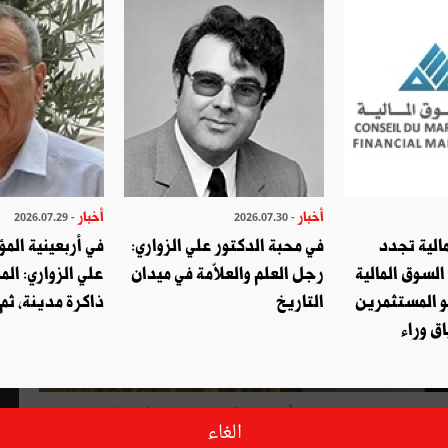
أخبار
أخبار
- 2026.07.29
- 2026.07.30
الية تجدد
في محبة الدكتور علي الزواري:
في أربعينية المؤ
السوق المالية
رجل العلم والعلاّمة في ميدان
علي الزواري: الم
و المستثمرين
التاريخ
ذاكرة مدينة، ثم
ق وراء
جنوب " حتى خرج من صُلْبِها مولودٌ جديد في شكل صالون مهني،
الغاء
حَدَثٌ قَلَّ نظيرُه .. وشهدت المؤسسة الأم والمولود معًا وخلال سنوات معدودات (26 سنة) توسعا مُلُفِتًا، واشتد عُودُهُما وأصبح