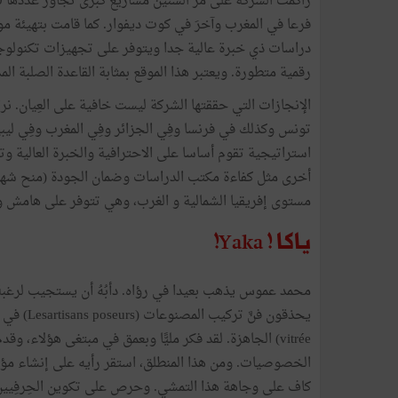
فرعا في المغرب وآخرَ في كوت ديفوار. كما قامت بتهيئة
دراسات ذي خبرة عالية جدا ويتوفر على تجهيزات تكنولوجي
رقمية متطورة. ويعتبر هذا الموقع بمثابة القاعدة الصلبة ال
الإنجازات التي حققتها الشركة ليست خافية على العِيان. نر
تونس وكذلك في فرنسا وفِي الجزائر وفِي المغرب وفِي ليبيا
مستوى إفريقيا الشمالية و الغرب، وهي تتوفر على هامش وق
ياكا ! Yaka!
محمد عموس يذهب بعيدا في رؤاه. دأبُهُ أن يستجيب لرغبة البا
vitrée) الجاهزة. لقد فكر مليًّا وبعمق في مبتغى هؤلاء،
كاف على وجاهة هذا التمشي. وحرص على تكوين الحِرفِيي