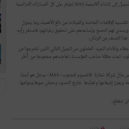
خدماتهم في شكل شهادة تؤكد خبرتهم. وقد مهَّدَ كلُّ ذلك السبيل إلى إنشاء أكاديمية MAS تتوفر على كل المسارات الدراسية
تسيه الإقامات الخاصة والفيلات من بالغ الأهمية، وما يجول
 ويسدي لهم النصح ويُساعدهم على تحقيق رغباتهم، فاستقر رأيه
ء والأداء الجيد. العاملون من الجيل الثاني الذين تخرجوا من
لمِقْوَد، تحت مظلة صاحب المؤسسة، تعاضدهم مجموعة من أُطر
دخول " أفريك اينفست " - AfricInvest- كشريك في في رأس مال شركة نجارة الالمنيوم للجنوب - MAS - يدخل هو أيضا
ويعزز إشعاعها وتمَدُّدِها خارج الحدود وضمان نموها ودوامها
ن تنقطع.
صديق
طباعة