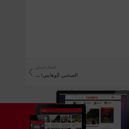
المقال السابق
‭ ‬الصحبي‭ ‬الوهايبي: ...