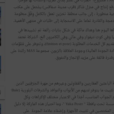
راكمت الشركة على مرِّ السنين مشاريع كبرى تجاوز عددها 1500 مشروع، أُنجزت في عشر بلدان تقريبا، وأنشأَتْ لها مؤخرا
 موقع إنتاج في منزل شاكر (قرب مدينة صفاقس) يشتمل على مكتب
ة متطورة ، إلى جانب منطقة تخزين تعمل بالكامل وِفْقْ منظومة
مدمجة والقادرة تماما على الاستجابة إلى طلبات في منتهى الأهمية.
اها اليوم هنا وهناك ماثلة في شكل بنايات رائعة تم تشييدها في
 وفِي كوت ديفوار وفِي مالي وفِي الكامرون الخ. الشركة تعتمد
استراتيجية تقوم أساسا على الاحترافية والخبرة العالية وتقديم كل الخدمات المطلوبة (finition et pose)، وتتوفر على مُقَوَّمات
أخرى مثل كفاءة مكتب الدراسات وضمان الجودة (منح شهادة الجودة العالية) وجودة العلاقة بالزبون. مجموعة MAS رائدة على
درة فائقة على مزيد الإنجاز والتفوق.
عثين العقاريين والمُقاوِلين وغيرهم من مهرة الحِرَفِيّين الذين
يحذقون فنَّ تركيب المصنوعات (Lesartisans poseurs) في تثبيت ما يتوفر لديهم من الأبواب والنوافذ والشرفات البلورية (Baie
ا
 وقدم الجواب المناسب، آخِذا في الاعتبار مختلف الإكراهات وكل
الخصوصيات. ومن هذا المنطلق، استقر رأيه على إنشاء مؤسسة تحت يافطة " Yaka Poser "، وما اختيار هذه الماركة إلا دليل
ن المختصين في تثبيت الأجهزة وإضفاء علامة الجودة على