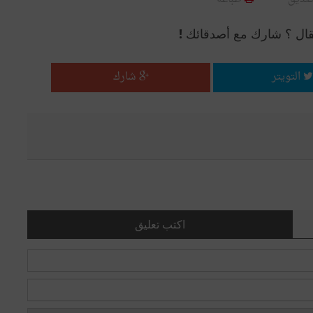
قال ؟ شارك مع أصدقائك !
التويتر
شارك
اكتب تعليق