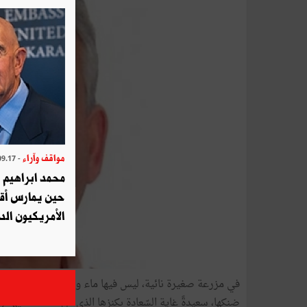
مواقف وآراء
- 2025.09.17
محمد ابراهيم 
حين يمارس أق
الأمريكيون الد
في مزرعة
صغيرة
نائية،
ليس
فيها
ماء
ولا
كهرباء،
يعيش
مز
ضنكها،
سعيدةً
غاية
السّعادة
بكنزها
الذي
منّ
به
الله
عليها؛
و