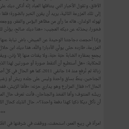
الآفاق،
وتقول
الأخبار
التي
يتناقلها
العباد
إنّه
أذكى
ديك
على
إلى
تلك
المزرعة
النّائية،
يريد
أن
يقرن
الخبر
بالصّورة؛
فلمّا
ب
لهوله
الولدان،
هاله
ما
رأى
من
مظاهر
البؤس
والفقر،
ووجعه
فخورا،
يحدّثه
عن
ديكه
العجيب
:
«
هذا
ديك
صالح،
يؤذّن
لل
وإذا
أحجمت
دجاجتنا
الوحيدة
عن
المبيض،
باض
نيابة
عنها؛
المزرعة،
طارده
حتّى
يولّيَ
الأدبار
!
والله،
هذا
ديك
ابن
حلال
يجمع
بمنقاره
الصّابةَ
حبّة
حبّة،
ولا
يقتات
منها
إلاّ
بإذن،
ويقد
للحكاية
:
«
هل
أستطيع
أن
ألتقط
صورة
أو
صورتين
لهذا
الدّ
زبالة
لم
تُرفع
منذ
14
جانفي
2011،
كما
هو
الحال
في
كلّ
أص
الجناحين،
ينطّ
بساق
واحدة
وليس
على
جلده
ريش
أو
زغب
الحال؟»؛
فقال
المزارع
وهو
يداري
حزنه
:
«
فأمّا
الرّيش،
فقد
ريشَه
المنتوف؛
وأمّا
الفخذ
والجناحان،
فأنت
تعرف
حال
الم
أن
نأكل
ديكا
ذكيّا
كهذا
دفعة
واحدة؟
»
.
حال
الدّيك
كحال
الث
***
امرأة
في
ربيع
العمر،
استحمّـت،
ووقفت
في
شرفتها
في
الطّ