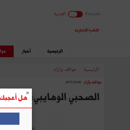
Français
العربية
النشرة الإخبارية
الرئيسية
أخبار
مواق
الرئيسية
مواقف وآراء
مواقف وآراء
- 2017.03.09
‭ ‬الصحبي‭ ‬الوهايبي: الـــدّيـــك‭ ‬والــثـّـــورة
هل أعجبك ه