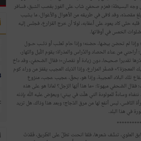
وجه
البسيطة؛
فعزم
صحفيّ
شاب
على
الفوز
بقصب
السّبق،
فسافر
لغ
مقصدَه،
وقد
لاقى
في
طريقه
من
الأهوال
والأغوال،
ما
يشيب
أ
قلبه
حتّى
كاد
يعود
على
أعقابه،
لولا
أن
خرج
المُزارع،
فجلس
إليه
صّلوات
الخمس
في
أوقاتها
.
وإذا
لم
تحضن
بيضها،
حضنه؛
وإذا
حام
ثعلــب
أو
ذئـــب
حـــول
؛
أراحني
من
عناء
الحصاد
والدِّراس
والمذراة؛
يقوم
اللّيل
والنّهار،
ّرها
تقديرا
صحيحا،
دون
زيادة
أو
نقصان»؛
فقال
الصّحفيّ،
وقد
داخ
يك
المعجزة؟
»
فصفّر
المزارع،
وإذا
الدّيك
العجيب
يقفز
من
وراء
كوم
قاع
تلك
البلاد
العجيبة،
وإذا
هو،
بحقّ،
عجيب
عجب،
منزوع
؛
فقال
الصّحفي
مبهوتا
:
«
ما
هذا
أيّها
الرّجل؟
لماذا
هو
على
هذه
نتفناه
وسادةً
للمولودة
التي
هلّت
في
بيتي؛
ويعوّض
عليه
الله
بإذنه
رأة
النّافس،
ليس
أنفع
لها
من
مرق
الدّجاج؛
وبعد
هذا
وذاك،
هل
تريد
ّورة
في
هذا
البلد
.
*********
ابق
العلوي،
تنشّف
شعرها،
فلمّا
انحنت
تطلّ
على
الطّريق،
فَقَدَتْ
ا