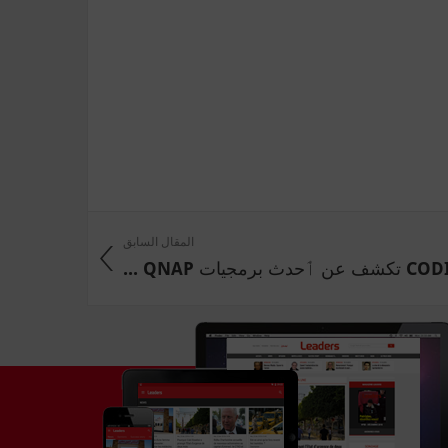
المقال السابق
شف عن ٲحدث برمجيات QNAP ...