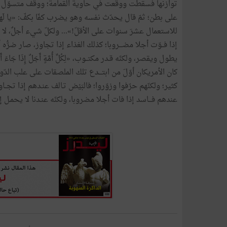
توازنها
فسقطت
ووقعت
في
حاوية
القمامة؛
ووقف
متسوّل
على
بطن؛
ثمّ
قال
يحدّث
نفسه
وهو
يضرب
كفّا
بكفّ
:
«
يا
لَ
للاستعمال
عشرَ
سنوات
على
الأقلّ
!
»
...
ولكلّ
شيء
أجلٌ،
لا
إذا
فــوّت
أجلا
مضـــروبا؛
كذلك
الغذاء
إذا
تجاوز،
صار
ضرُّه
أ
يطول
ويقصر،
ولكنّه
قـدر
مكتــوب،
«
لِكُلِّ
أُمَّةٍ
أَجَلٌ
إِذَا
جَاءَ
أَ
كان
الأمريكان
أوّلَ
من
ابتـــدع
تلك
الملصقات
على
علب
الدّو
كثير؛
ولكنّهم
حرّفوا
وزوّروا؛
فالبَيْض
تـالف
عنـدهم
إذا
تجــاو
عندهم
فـــاسد
إذا
فات
أجلا
مضروبا،
ولكنّه
عنـدنا
لا
يحمـل
إل