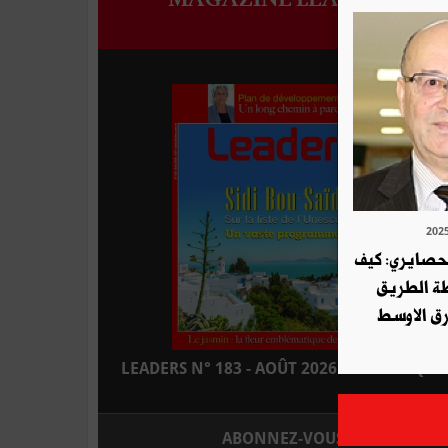
لحصايري: كيف
طة الطريق
ق الاوسط
LEADERS N° 183 - AOÛT 2026 : EN KIOSQUE
ABONNEZ-VOUS