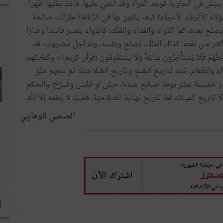
ينبش
في
الحاوية
فوجد
المرأة
وقد
أُغميَ
عليها،
فأخذ
يقلّبها
ظهرا
هؤلاء
الأثرياء
الأغبياء
!
كيف
يلقون
بها
في
الزّبالة؟
مازالت
صالحة
يصلح
بعده،
كما
الدّواء
والغذاء
والمُلْك؛
فالدّواء
يصير
فاسدا
وضارّا
كثر
مــن
نفعه؛
كذلك
المُلك،
يَصلح
ويَفسد،
وله
أجل
مضـروب،
قد
جَلُهُمْ
فَلاَ
يَسْتَأْخِرُونَ
سَاعَةً
وَلاَ
يَسْتَقْدِمُونَ
(
قرآن
كريم
)
»
؛
وكعادتهم،
اء
والطّعام،
تنبّه
لتاريخ
الصّنع
وتاريخ
الصّلاحيّة؛
ثمّ
تبعهم
خلق
ز
خمـــسة
عشر
يوما؛
صــالح
عنـدنا،
حـتّى
لو
فقّـس
وفــــرّخ؛
والحكم
اّ
تـاريخ
الميـلاد،
أمّا
تـاريخ
نهــاية
الصّلاحيّة،
فغيبٌ
لا
يعلمه
إلاّ
الله.
الصحبي
الوهايبي
ا