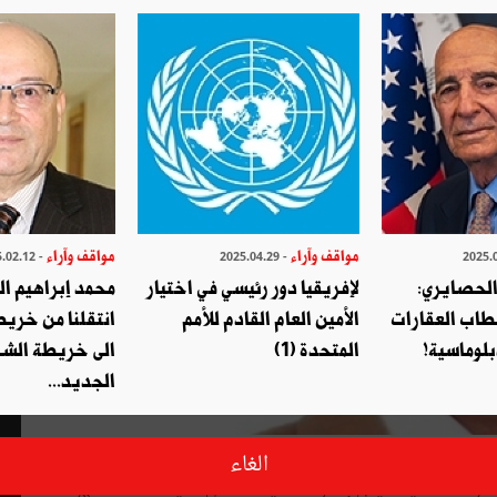
مواقف وآراء
مواقف وآراء
- 2025.02.12
- 2025.04.29
الحصايري:
لإفريقيا دور رئيسي في اختيار
محمد إبراهيم ا
طاب العقارات
الأمين العام القادم للأمم
انتقلنا من خري
بلوماسية!
المتحدة (1)
الى خريطة الشر
الجديد...
ارع
فقير
مع
زوجته
الفقيرة
وأطفالهما؛
ولكنّ
العائلة
كانت،
على
الغاء
كنز
العائلة
ديكٌ،
ليس
إلاّ
!
ولكنّه
ديك،
لا
ككلّ
الدّيكة،
طبّقت
شهرته