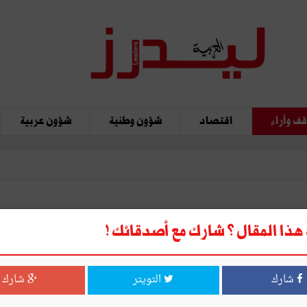
ف وآراء
اقتصاد
شؤون وطنية
شؤون عربية
ذا المقال ؟ شارك مع أصدقائك !
شارك
التويتر
شارك