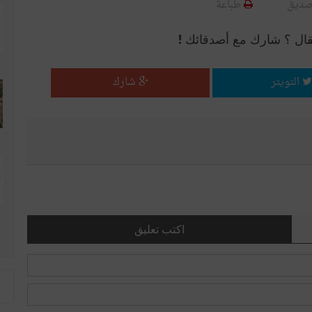
صديق
طباعة
قال ؟ شارك مع أصدقائك !
التويتر
شارك
اكتب تعليق