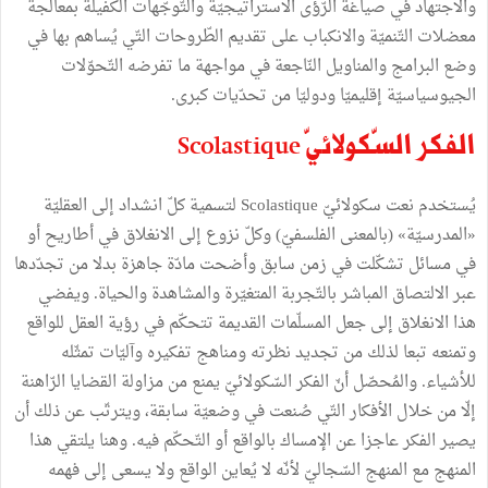
والاجتهاد
في
صياغة
الرّؤى
الاستراتيجيّة
والتّوجّهات
الكفيلة
بمعالجة
معضلات
التّنميّة
والانكباب
على
تقديم
الطّروحات
التّي
يُساهم
بها
في
وضع
البرامج
والمناويل
النّاجعة
في
مواجهة
ما
تفرضه
التّحوّلات
الجيوسياسيّة
إقليميّا
ودوليّا
من
تحدّيات
كبرى
.
الفكر
السّكولائيّ
Scolastique
يُستخدم
نعت
سكولائيّ
Scolastique
لتسمية
كلّ
انشداد
إلى
العقليّة
«
المدرسيّة
»
(
بالمعنى
الفلسفيّ
)
وكلّ
نزوع
إلى
الانغلاق
في
أطاريح
أو
في
مسائل
تشكّلت
في
زمن
سابق
وأضحت
مادّة
جاهزة
بدلا
من
تجدّدها
عبر
الالتصاق
المباشر
بالتّجربة
المتغيّرة
والمشاهدة
والحياة
.
ويفضي
هذا
الانغلاق
إلى
جعل
المسلّمات
القديمة
تتحكّم
في
رؤية
العقل
للواقع
وتمنعه
تبعا
لذلك
من
تجديد
نظرته
ومناهج
تفكيره
وآليّات
تمثّله
للأشياء
.
والمُحصّل
أنّ
الفكر
السّكولائيّ
يمنع
من
مزاولة
القضايا
الرّاهنة
إلّا
من
خلال
الأفكار
التّي
صُنعت
في
وضعيّة
سابقة،
ويترتّب
عن
ذلك
أن
يصير
الفكر
عاجزا
عن
الإمساك
بالواقع
أو
التّحكّم
فيه
.
وهنا
يلتقي
هذا
المنهج
مع
المنهج
السّجاليّ
لأنّه
لا
يُعاين
الواقع
ولا
يسعى
إلى
فهمه