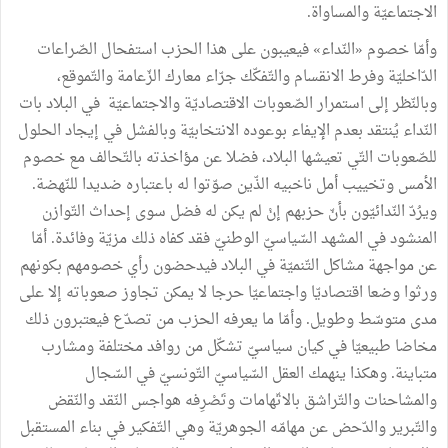
الاجتماعيّة
والمساواة
.
وأمّا
خصوم
«
النّداء
»
فيعيبون
على
هذا
الحزب
استفحال
الصّراعات
الدّاخليّة
وفرط
الانقسام
والتّفكّك
جرّاء
معارك
الزّعامة
والتّموقع،
وبالنّظر
إلى
استمرار
الصّعوبات
الاقتصاديّة
والاجتماعيّة
في
البلاد
بات
النّداء
يُنتقد
بعدم
الإيفاء
بوعوده
الانتخابيّة
وبالفشل
في
إيجاد
الحلول
للصّعوبات
التّي
تعيشها
البلاد،
فضلا
عن
مؤاخذته
بالتّحالف
مع
خصوم
الأمس
وتخييب
أمل
ناخبيه
الذّين
صوّتوا
له
باعتباره
ضديدا
للنّهضة
.
ويرُدّ
النّدائيّون
بأنّ
حزبهم
إنْ
لم
يكن
له
فضل
سوى
إحداث
التّوازن
المنشود
في
المشهد
السّياسيّ
الوطنيّ
فقد
كفاه
ذلك
مزيّة
وفائدة
.
أمّا
عن
مواجهة
مشاكل
التّنميّة
في
البلاد
فيدحضون
رأي
خصومهم
بكونهم
ورثوا
وضعا
اقتصاديّا
واجتماعيّا
حرجا
لا
يمكن
تجاوز
صعوباته
إلا
على
مدى
متوسّط
وطويل
.
وأمّا
ما
يعرفه
الحزب
من
تصدّع
فيعتبرون
ذلك
مخاضا
طبيعيّا
في
كيان
سياسيّ
تشكّل
من
روافد
مختلفة
ومشارب
متباينة
.
وهكذا
ينهمك
العقل
السّياسيّ
التّونسيّ
في
السّجال
والمشاحنات
والتّراشق
بالاتّهامات
وتَصْرِفه
هواجس
النّقد
والنّقض
والتّبرير
والدّحض
عن
مهامّه
الجوهريّة
وهي
التّفكير
في
بناء
المستقبل