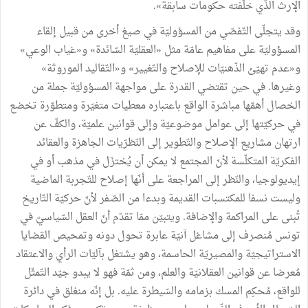
الإرث
الذّي
خلّفته
حكومات
سابقة
»
.
وقد
يتجلّى
التّفصّي
من
المسؤوليّة
في
صيغ
أخرى
من
قبيل
إلقاء
المسؤوليّة
على
مفاهيم
عامّة
مثل
«
العقليّة
السّائدة
»
و
«
غياب
الوعي
»
و
«
عدم
تهيّئ
الذّهنيّات
للإصلاح
والتّغيير
»
و«التّقاليد
الموروثة
»
وغيرها
.
في
حين
تقتضي
القدرة
على
مواجهة
المسؤوليّة
جملة
من
الخصال
أهمّها
مباشرة
الواقع
باعتباره
معطيات
متغيّرة
ومتطوّرة
تخضع
في
حركيّتها
إلى
عوامل
موضوعيّة
وإلى
قوانين
علميّة،
والكفّ
عن
ارتهان
مشاريع
الإصلاح
والتّطوير
إلى
النّظرّيات
الجاهزة
والعقائد
الفكريّة
المتكلّسة
لأنّ
المجتمع
لا
يمكن
أن
يُختزَل
في
مذهب
أو
في
إيديولوجيا،
والنّظر
إلى
المراجعة
على
أنّها
إصلاح
للتّجربة
الماضية
وليست
نسفا
للمكتسبات
القديمة
وبدءا
من
الصّفر
لأنّ
حركيّة
التّاريخ
تُبنى
على
المراكمة
والإضافة
.
ويتبيّن
ممّا
تقدّم
أنّ
العقل
السّياسيّ
في
تونس
مُنصرف
إلى
مشاغل
آنيّة
عابرة
تحول
دونه
وتمحيص
القضايا
الاستراتيجيّة
والمصيريّة
الحاسمة،
وهو
يشتغل
بآليّات
الرأي
والاعتقاد
مُعرضا
عن
قوانين
العقلانيّة
والعلم،
ومن
ثمّة
فهو
لا
يبدو
جيّد
التّمثّل
للواقع،
مُحكِم
المسك
بزمامه
والسّيطرة
عليه
.
بل
إنّه
منغلق
في
دائرة