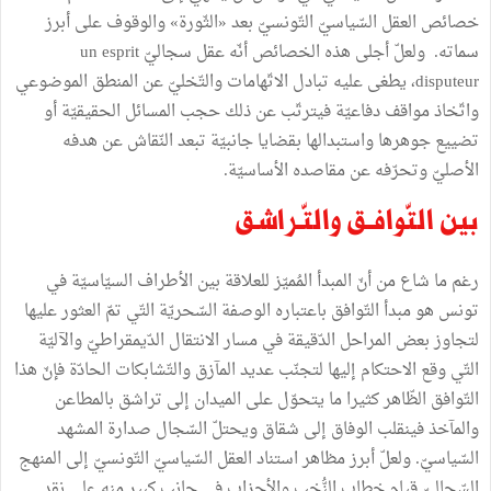
خصائص
العقل
السّياسيّ
التّونسيّ
بعد
«
الثّورة
»
والوقوف
على
أبرز
سماته
.
ولعلّ
أجلى
هذه
الخصائص
أنّه
عقل
سجاليّ
un esprit
disputeur،
يطغى
عليه
تبادل
الاتّهامات
والتّخليّ
عن
المنطق
الموضوعي
واتّخاذ
مواقف
دفاعيّة
فيترتّب
عن
ذلك
حجب
المسائل
الحقيقيّة
أو
تضييع
جوهرها
واستبدالها
بقضايا
جانبيّة
تبعد
النّقاش
عن
هدفه
الأصليّ
وتحرّفه
عن
مقاصده
الأساسيّة
.
بين
التّوافـق
والتّـراشق
رغم
ما
شاع
من
أنّ
المبدأ
المُميّز
للعلاقة
بين
الأطراف
السيّاسيّة
في
تونس
هو
مبدأ
التّوافق
باعتباره
الوصفة
السّحريّة
التّي
تمّ
العثور
عليها
لتجاوز
بعض
المراحل
الدّقيقة
في
مسار
الانتقال
الدّيمقراطيّ
والآليّة
التّي
وقع
الاحتكام
إليها
لتجنّب
عديد
المآزق
والتّشابكات
الحادّة
فإنّ
هذا
التّوافق
الظّاهر
كثيرا
ما
يتحوّل
على
الميدان
إلى
تراشق
بالمطاعن
والمآخذ
فينقلب
الوفاق
إلى
شقاق
ويحتلّ
السّجال
صدارة
المشهد
السّياسيّ
.
ولعلّ
أبرز
مظاهر
استناد
العقل
السّياسيّ
التّونسيّ
إلى
المنهج
السّجاليّ
قيام
خطاب
النُّخب
والأحزاب
في
جانب
كبير
منه
على
نقد