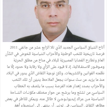
أتاح السّياق
السيّاسيّ
الجديد
الذّي
تلا
الرّابع
عشر
من
جانفي
2011
فرصة
تاريخيّة
للنّخب
الوطنيّة
والأحزاب
السّياسيّة
للخوض
في
الشّأن
العامّ
وتطارح
القضايا
المصيريّة
للبلاد
في
مناخ
من
مطلق
الحريّة
ومــوفـــور
الاستقــلاليّة،
إذ
لا
قيود
على
الرّأي
ولا
رقابة
ولا
حدود
إلّا
ما
نظّمته
القوانين
والتّشريعات
.
ولكنّ
نوعيّة
النّقاش
الذّي
يدور
في
البلاد
منذ
ما
يزيد
عن
ستّ
سنوات
يجعل
الملاحظ
يتبيّن
أنّ
تلك
النّخب
والأحزاب
بصدد
إهدار
هذه
الفرصة
بسبب
ما
يتّصف
به
الخطاب
السيّاسيّ
من
تشنّج
وما
يرشح
عن
حوار
مختلف
مكوّنـــات
السّـــاحة
السّياسيّة
مــن
عراك
إيديولـــوجــيّ
لا
طائل
منه
.
ويمكن
للنّاظر
في
بعض
مظاهر
النّقاش
السيّاسيّ
في
تونس
أن
ينتهي
إلى
استصفاء
أهمّ