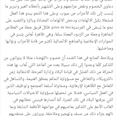
دعاوى
الخصوم
ونقض
مزاعمهم
وعلى
التّشهير
بأخطاء
الغير
وتبرير
ما
يُنسب
إلى
تلك
الأحزاب
من
عيوب
.
وعلى
هذا
النّحو
يبدو
هذا
العقل
مُنشغلا
بكيل
الاتّهامات
ودحض
الاتّهامات
المضادّة
وبالرّدّ
والتّفنيد
على
نحو
ما
يُسمّى
في
الفرنسيّةprise de
bec،
فلكلّ
فريق
جملة
من
المطاعن
الجاهزة
وجملة
من
الرّدود
المعدّة
سلفا،
وهي
ظاهرة
تُعايَن
بيُسر
في
الحوارات
الإعلاميّة
والمناهج
الاتّصاليّة
لكثير
من
قادة
الأحزاب
ونوّابها
ومناضليها
.
ويلاحظ
المتابع
في
هذا
الصّدد
أنّ
خصوم
«
النّهضة
»
مثلا
لا
يتوانون
عن
التّذكير
كلّما
وجدوا
إلى
ذلك
سبيلا
بعدد
من
المآخذ
التّي
تُعاب
بها
هذه
الحركة
من
ذلك
الفشل
في
قيادة
البلاد
وإدارة
المرحلة
الانتقاليّة
زمن
«
التّرويكا
»
،
والتّعاطي
مع
مسؤوليّة
الحكم
بمنطق
الغنيمة،
والتّساهل
في
التّعامل
مع
الظّاهرة
الإرهابّيّة،
ومحاولة
أسلمة
المجتمع
وتوظيف
الدّين
في
العمل
السّياسيّ،
فضلا
عن
تحميلها
مسؤوليّة
الاغتيالات
السّياسيّة
التّي
عرفتها
البلاد
في
تلك
الفترة
.
أمّا
أنصارها
فينبني
خطابهم
في
الغالب
الأعمّ
على
التّذكير
بماضيهم
في
مواجهة
الأنظمة
السّابقة
وبما
نالهم
جرّاء
ذلك
من
عسف
وتهجير
وملاحقة،
ويردّون
على
منتقديهم