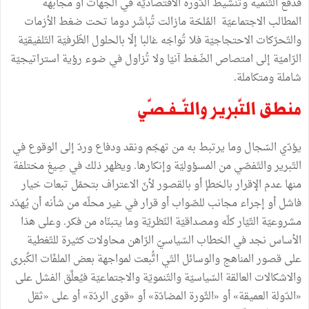
فدفع
التّنمية
وتنشيط
الدّورة
الاقتصاديّة
في
الجهات
أو
مجابهة
المطالب
الاجتماعيّة
المُلحّة
مازالت
تُباشَر
دوما
تحت
ضغط
الأزمات
والتّحرّكات
الاحتجاجيّة
فلا
تُواجَه
غالبا
إلّا
بالحلول
الظّرفيّة
التّلفيقيّة
الرّاميّة
إلى
امتصاص
الضّغط
آنيّا
ولا
تُزاول
في
ضوء
رؤية
استراتيجيّة
شاملة
ومتكاملة
.
منطق
التّبرير
والتّــفـصّي
يؤدّي
السّجال
وما
يرتبط
به
من
تهجّم
ونقد
ودفاع
وردّ
إلى
الوقوع
في
التّبرير
والتّفصّي
من
المسؤوليّة
وإنكارها
.
ويظهر
ذلك
في
صِيغ
مختلفة
منها
عدم
الإقرار
بالخطإ
أو
بالقصور
لأنّ
الاعتراف
بتحمّل
تبعات
خيار
فاشل
أو
إجراء
مجانب
للصّواب
أو
قرار
في
غير
محلّه
من
شأنه
أن
يُهدّد
مشروعيّة
التّيّار
كلّه
ومصداقيّة
النّظريّة
وما
يتبنّاه
من
فكر
.
وعلى
هذا
الأساس
نجد
في
الخطاب
السّياسيّ
الرّاهن
محاولات
كثيرة
للتّغطية
على
قصور
المناهج
والوسائل
التّي
اتُّبعت
لمواجهة
بعض
الملفّات
الكُبرى
والاشكالات
العالقة
السّياسيّة
والتّنمويّة
والاجتماعيّة
فيُعلَّق
الفشل
على
«
الدّولة
العميقة
»
أو
«
الثّورة
المضادّة
»
أو
«
قوى
الردّة
»
أو
على
«
ثقل