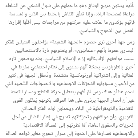
بأنّهم
يتبنّون
منهج
الوفاق
وهو
ما
حملهم
على
قبول
التّنحّي
عن
السّلطة
مراعاة
لمصلحة
البلاد،
وإذا
تعلّق
النّقاش
بالخلط
بين
الدّين
والسّياسة
فإنّهم
يؤكّدون
ما
تعكف
عليه
حركتهم
من
مراجعات
ليس
أقلّها
إقرارها
الفصل
بين
الدّعويّ
والسّياسيّ
.
ومن
جهة
أخرى
نرى
خصوم
«
الجبهة
الشّعبيّة
»
يؤاخذون
المتبنّين
للفكر
اليساري
عموما
بأنّهم
«
علمانيّون
»
،
أو
ينعتونهم
تارة
بالاستئصاليّين
بسبب
مواقفهم
الرّاديكاليّة
إزاء
الإسلام
السّياسيّ،
وقد
يوصفون
تارة
أخرى
بالطوباويين
بحجّة
أنّهم
يدعون
إلى
نظام
اجتماعيّ
مفرط
في
المثاليّة
وإلى
اشتراكيّة
أورثودكسيّة
متشدّدة
.
وتُحمَّل
الجبهة
في
كثير
من
الأحيان
مسؤوليّة
التّحرّكات
الاجتماعيّة
والاحتجاجات
الشّعبيّة
التّي
تنجم
هنا
أو
هناك،
ومن
ثمّ
تُتَّهم
بتعطيل
حركة
الانتاج
ومسار
التّنميّة
.
غير
أنّ
أنصار
الجبهة
يردّون
على
هذا
الموقف
بكونهم
يُمثّلون
القوى
التّقدّميّة
والدّيمقراطيّة
في
البلاد
ويحملون
لواء
الفكر
الحداثيّ
التّنويريّ،
وأنّ
مواقفهم
وتحرّكاتهم
تندرج
في
إطار
النّضال
من
أجل
الحريّات
والحقوق
العامّة،
أمّا
نظرتهم
إلى
المسألة
الاقتصاديّة
والاجتماعيّة
فمدارها
على
الدّعوة
إلى
منوال
تنمويّ
مغاير
قوامه
العدالة