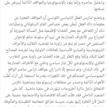
وتحليل
عناصره
وإنّما
يلوذ
بالإيديولوجيا
والمواقف
الذّاتيّة
ليبرهن
على
صحّتها
.
ويتّضح
لدارس
العقل
السّياسيّ
التّونسيّ
أنّ
المواقف
المعبّرة
عن
مقوّمات
ذاك
العقل
تُبطن
بعض
خصائص
الفكر
السكولائي
وتجلّياته،
ذلك
أنّ
التّعاطي
مع
بعض
القضايا
الإقليميّة
مثل
المسألة
السّوريّة
أو
الصّراع
بين
الأطراف
المتنازعة
في
ليبيا
أو
سقوط
حكم
الإخوان
المسلمين
في
مصر
لم
يتمّ
من
زاوية
ما
تقتضيه
التّقاليد
والأعراف
الدّيبلوماسيّة
والمبادئ
الأساسيّة
للعلاقات
الدّوليّة
وما
تفرضه
المصالح
العليا
للبلاد
وإنّما
وقع
النّظر
إلى
هذه
القضايا
من
زاوية
مدى
التقارب
الفكري
والإيديولوجيّ
لكلّ
تيّار
سياسيّ
وطنيّ
مع
الأطراف
المتنازعة
في
تلك
البلدان،
ولم
نستمع
إلّا
نادرا
إلى
مواقف
تراعي
عناصر
الواقع
الجيوسياسيّ
المتحكّم
في
تلك
التّغيّرات
بقدر
ما
استمعنا
إلى
آراء
تُغلّب
الأهواء
الذّاتيّة
وتصدر
عن
منطلقات
إيديولوجيّة
ومذهبيّة
تكرّس
الانغلاق
داخل
دائرة
أطروحات
تبلورت
في
حقبة
ماضية
.
أمّا
على
الصّعيد
الدّاخلي
فقد
ظلّت
المسألة
الاقتصاديّة
والاجتماعيّة
عصيّة
على
الحلّ
لأنّ
النّظرة
إليها
بقيت
حبيسة
طرائق
المعالجة
التّقليديّة
والمألوفة،