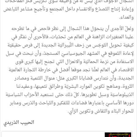
السّجال
الأجوف
الذّي
ليس
له
من
وظيفة
سوى
تكريس
فكر
المماحكات
وإعادة
إنتاج
التّصدّع
والانقسام
داخل
المجتمع
وتأجيج
مشاعر
التّباغض
والعداء
.
ولعلّ
الأجدى
أن
يتحوّل
هذا
السّجال
إلى
نظر
فاحص
في
ما
تطرحه
علينا
المتغيّرات
الرّاهنة
في
العالم
من
تحدّيات،
فالأحرى
أن
نفكّر
في
كيفيّة
تحويل
التّوجّس
من
زحف
اللّيبراليّة
الجديدة
إلى
فرص
حقيقيّة
لإعادة
التّموقع
في
المشهد
الجيوسياسيّ
المستجدّ،
وأن
نبحث
في
سبل
الاستفادة
من
نزعة
الحمائيّة
والانعزال
التّي
تجنح
إليها
كبرى
قوى
الاقتصاد
في
العالم
لعلّنا
نجد
موقعا
أفضل
في
خارطة
التّجارة
العالميّة
الجديدة،
وأن
نتدارس
قضايانا
الكبرى
مثل
:
منوال
التّنمية
ومصادر
الثّروة،
ومناهج
تكوين
الموارد
البشريّة
وطرائق
تثمينها،
وعقيدتنا
الدّيبلوماسيّة
وسبل
تطويرها
.
كلّ
ذلك
حتّى
تستعيد
الأحزاب
السّياسيّة
دورها
الأساسيّ
باعتبارها
فضاءات
للتّفكير
والتّباحث
والدّرس
ومنابر
للحوار
البنّاء
والنّقاش
وتكوين
الرّأي
.
الحبيب
الدّريدي