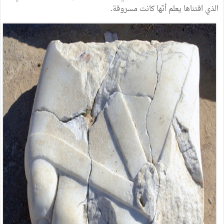
الذي
اقتناها
يعلم
أنّها
كانت
مسروقة
.