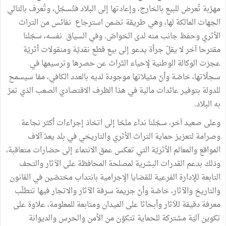
مهرّبة
تُعرض
للبيع
بالخارج،
وإعادتها
إلى
البلاد
فتُسجّل،
وتُعرف
بالتالي
الجهات
المالكة
لها،
وهي
طريقة
تضمن
استرجاع
نفائس
من
التراث
الأثري
وحفظ
جانب
منه
لدى
الخواصّ
.
وفي
السياق
نفسه،
سجّلنا
مقترحا
آخر
لا
يقلّ
جرأة
يدعو
إلى
بيع
قطع
نقديّة
ومنقولات
أثريّة
عجزت
الوكالة
الوطنية
لإحياء
التّراث
عن
حصرها
وترسيمها
في
سجلّاتها،
خاصّة
وأنّ
مثيلاتها
موجودة
لديه
بالعدد
الكافي،
ممّا
سيسمح
للدولة
بتوفير
عائدات
مالية
في
هذا
الظرف
الاقتصادي
الصعب
الذي
تمرّ
به
البلاد
.
وعلى
صعيد
آخر،
سجّلنا
نداء
ملحّا
إلى
اتخاذ
إجراءات
أكثر
نجاعة
وصرامة
لتعزيز
حماية
التراث
الأثري
والتاريخي
في
بلد
يعدّ
آلاف
المواقع
والمعالم
الأثريّة
التي
تعكس
عمق
الانتماء
إلى
حضارات
متعاقبة،
وذلك
بدعم
القدرات
البشرية
لمصلحة
المحافظة
على
الآثار
والتحف
التابعة
للإدارة
الفرعية
للقضايا
الإجرامية
بانتداب
مختصّين
في
القانون
والتاريخ
والآثار،
خاصّة
وأنّ
جريمة
سرقة
الآثار
والاتجار
فيها
تتطلّب
معرفة
دقيقة
للآثار
وأبحاثا
على
الميدان
ومتابعة
للمعلومة،
علاوة
على
تكوين
آليّة
مشتركة
للحماية
تتكوّن
من
الأمن
والحرس
والديوانة