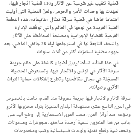
قضية
تنقيب
غير
شرعية
عن
الآثار
و116
قضية
اتّجار
فيها،
تعهّدت
بها
وحدات
الأمن
والحرس،
ولعلّ
القضية
التي
أوليت
اهتماما
خاصّا
هي
قضية
سرقة
تمثال
«
غانيماد
»
، هذه
القطعة
الفنية
الفريدة
من
نوعها
في
العالم
والتي
توفّقت
الإدارة
الفرعية
للقضايا
الإجرامية
ومصلحة
المحافظة
على
الآثار
والتحف
التابعة
لها
في
استرجاعها
ليلة
26
جانفي
الماضي،
بعد
جهود
مضنية
استمرّت
أكثر
من
ثلاث
سنوات
.
في
هذا
الملفّ،
تسلّط
ليدرز
أضواء
كاشفة
على
عالم
جريمة
سرقة
الآثار
في
تونس
والاتّجار
فيها،
وتستعرض
الحصيلة
المسجّلة
في
مجال
مكافحتها
وتطرح
إشكالات
حماية
التراث
الأثري
وصيانته
.
سرقة
الآثار
والاتّجار
فيها
جريمة
معروفة
منذ
القدم،
تنامت
بالخصوص
في
القرن
التاسع
عشر،
مستهدفة
البلدان
المتميّزة
بثراء
مخزونها
الأثري
وتنوّعه
.
منذ
أوائل
القرن،
سعت
القوى
الاستعمارية
إلى
وضع
اليد
على
جانب
من
هذا
المخزون
لتنمية
أرصدة
متاحفها
.
مجوهرات
ومنحوتات
وتحف
فنية
وقطع
نقديّة
ولوحات
فسيفسائية
وكتب
ومخطوطات