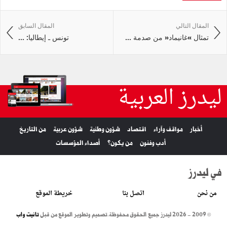
المقال التالي
المقال السابق
تمثال »غانيماد« من صدمة ...
تونس‭ ‬ـ‭ ‬إيطاليا: ...
ليدرز العربية
أخبار
مواقف وآراء
اقتصاد
شؤون وطنية
شؤون عربية
من التاريخ
أدب وفنون
من يكون؟
أصداء المؤسسات
في ليدرز
من نحن
اتصل بنا
خريطة الموقع
© 2009 - 2026 ليدرز جميع الحقوق محفوظة.
تصميم وتطوير الموقع من قبل
تانيت واب