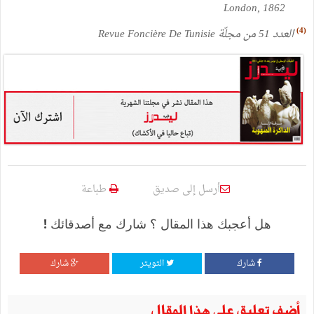
London, 1862
(4)
العدد
51
من
مجلّة
Revue Foncière De Tunisie
أرسل إلى صديق
طباعة
هل أعجبك هذا المقال ؟ شارك مع أصدقائك !
شارك
التويتر
شارك
أضف تعليق على هذا المقال