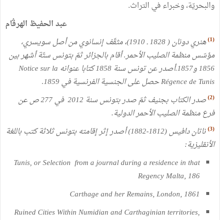
والبحريّة،
وخبراء
في
التراث.
عبد
الحفيظ
الهرڤام
(1)
هنري
دونان
(
1828
ـ
1910
)
،
مثقّف
إنسانوي
من
أصل
سويسري،
مؤسّس
منظمة
الصليب
الأحمر
.
أقام
بالجزائر
ثمّ
بتونس
ستّة
أشهر
بين
1856
و1857
.
أصدر
عن
تونس
سنة
1858
كتابا
عنوانه
Notice sur la
Régence de Tunis
حصل
على
الجنسية
الفرنسية
في
1859
.
(2)
صدر
الكتاب
بجنيف
ثمّ
صدر
بتونس
سنة
2012
في
277
ص
عن
فرع
منظمة
الصليب
الأحمر
الدولية
.
(3)
ناتان
دافيس
(
1812-1882
)
أصدر
إثر
إقامته
بتونس
ثلاثة
كتب
باللغة
الأنقليزية
:
Tunis, or Selection from a journal during a residence in that
Regency Malta, 186
Carthage and her Remains, London, 1861
Ruined Cities Within Numidian and Carthaginian territories,