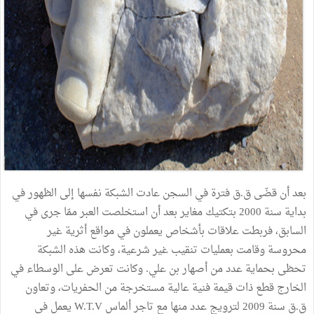
بعد
أن
قضّى
ق
.
ق
فترة
في
السجن
عادت
الشبكة
نفسها
إلى
الظهور
في
بداية
سنة
2000
بتكتيك
مغاير
بعد
أن
استخلصت
العبر
ممّا
جرى
في
السابق،
فربطت
علاقات
بأشخاص
يعملون
في
مواقع
أثرية
غير
محروسة
وقامت
بعمليات
تنقيب
غير
شرعية،
وكانت
هذه
الشبكة
تحظى
بحماية
عدد
من
أصهار
بن
علي
.
وكانت
تعرض
على
الوسطاء
في
الخارج
قطع
ذات
قيمة
فنية
عالية
مستخرجة
من
الحفريات،
وتعاون
ق
.
ق
سنة
2009
لترويج
عدد
منها
مع
تاجر
ألماس
W.T.V
يعمل
في