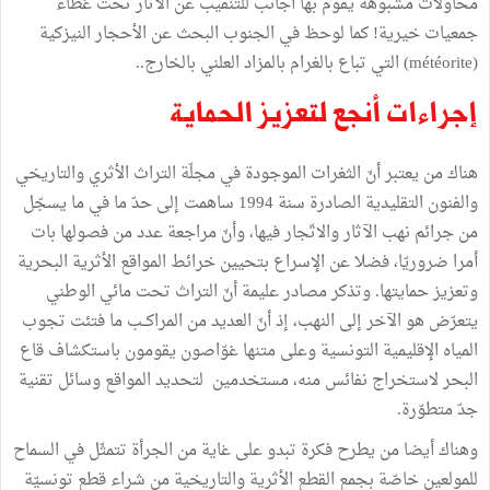
محاولات
مشبوهة
يقوم
بها
أجانب
للتنقيب
عن
الآثار
تحت
غطاء
جمعيات
خيرية
!
كما
لوحظ
في
الجنوب
البحث
عن
الأحجار
النيزكية
(
météorite
)
التي
تباع
بالغرام
بالمزاد
العلني
بالخارج
..
إجراءات
أنجع
لتعزيز
الحماية
هناك
من
يعتبر
أنّ
الثغرات
الموجودة
في
مجلّة
التراث
الأثري
والتاريخي
والفنون
التقليدية
الصادرة
سنة
1994
ساهمت
إلى
حدّ
ما
في
ما
يسجّل
من
جرائم
نهب
الآثار
والاتّجار
فيها،
وأنّ
مراجعة
عدد
من
فصولها
بات
أمرا
ضروريّا،
فضلا
عن
الإسراع
بتحيين
خرائط
المواقع
الأثرية
البحرية
وتعزيز
حمايتها
.
وتذكر
مصادر
عليمة
أنّ
التراث
تحت
مائي
الوطني
يتعرّض
هو
الآخر
إلى
النهب،
إذ
أنّ
العديد
من
المراكــب
ما
فتئت
تجوب
المياه
الإقليمية
التونسية
وعلى
متنها
غوّاصون
يقومون
باستكشاف
قاع
البحر
لاستخراج
نفائس
منه،
مستخدمين
لتحديد
المواقع
وسائل
تقنية
جدّ
متطوّرة
.
وهناك
أيضا
من
يطرح
فكرة
تبدو
على
غاية
من
الجرأة
تتمثّل
في
السماح
للمولعين
خاصّة
بجمع
القطع
الأثرية
والتاريخية
من
شراء
قطع
تونسيّة