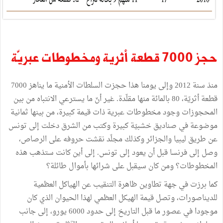
حجز
7000
قطعة
أثرية
ومخطوطات
عبريّة
منذ
سنة
2012
وإلى
يومنا
هذا
حجزت
السلطات
الأمنية
ما
يناهز
7000
قطعة
أثريّة،
80
بالمائة
منها
مقلّدة
.
غير
أنّ
ما
يسترعي
الانتباه
من
بين
المحجوزات
وجود
مخطوطات
عبرية
ذات
قيمة
كبيرة،
من
بينها
ثمانية
موضوعة
في
صناديق
خشبيّة
كبيرة
وكتب
من
الشرق
دخلت
إلى
تونس
عن
طريق
ليبيا
والجزائر
وكذلك
مجلّد
نقشت
حروفه
على
الرصاص،
وصل
إلى
فرنسا
قبل
أن
يعود
إلى
تونس
.
إلى
أين
كانت
ستذهب
هذه
المخطوطات؟
ومن
كان
سيقبل
على
شرائها
بأموال
طائلة؟
كما
برزت
في
جهة
تطاوين
ظاهرة
التنقيب
عن
الهياكل
العظمية
للديناصورات،
وتصل
قيمة
الهيكل
العظمي
لهذا
الحيوان
الذي
كان
موجودا
في
عصور
ما
قبل
التاريخ
إلى
حدود
6000
يورو،
إلى
جانب