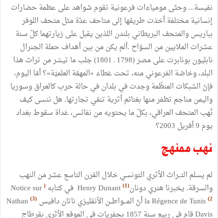
نفيسة
...
وحتّى
مومياءات
فرعونية
تقوم
شواهد
على
عظمة
حضارات
إنسانية
مختلفة
أخذت
طريقها
إلى
متاحف
عدّة
مثل
متحف
اللوفر
بباريس
والمتحف
البريطاني
بلندن
اللذين
يقبل
على
زيارتهما
كلّ
سنة
عشرات
الملايين
من
السوّاح
.
ألم
يكن
من
بين
أهداف
حملة
الجنرال
نابليون
بونابرت
على
مصر
(
1798
ـ
1801
)
جلب
ما
تيسّر
من
تراث
هذا
البلد،
وخاصّة
الفرعوني
منه،
تحت
غطاء
«
المهمّة
العلميّة
»
؟
أمّا
اليوم
،
فإنّ
الشبكات
المنظّمة
وجدت
في
بلدان
في
حالة
حرب
كالعراق
وسوريا
واليمن
مناجم
تظفر
منها
بغنائم
أثرية
تنمّي
تجارتها
.
هل
ننسى
كيف
نُهب
المتحف
العراقي،
بكلّ
ما
يحتويه
من
نفائس،
غداة
سقوط
بغداد
يوم
9
أفريل
2003
؟
نهب
ممنهج
لم
يسلم
التــراث
الأثري
التونسي
خلال
القرن
التاسع
عشر
من
النهب
(
)
1
(
والسرقة
.
يخبرنا
هنري
دونان
Henry Dunant
في
كتابه
Notice sur
)
3
(
(
2
la Régence de Tunis
أنّ
المـــواطــن
الأنقليزي
ناتان
دافيس
Nathan
Davis
قام
في
ربيع
سنة
1857
بحفريات
في
الموقع
الأثري
بقرطاج