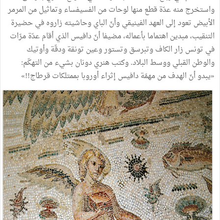
واستخرج
منه
عدّة
قطع
منها
لوحات
من
الفسيفساء
وتماثيل
من
المرمر
الأبيض
تعود
إلى
العهد
الفينيقي
وأنّ
الباي
وحاشيته
زاروه
في
حضيرة
التنقيب،
مبدين
اهتماما
بأعماله،
مضيفا
أنّ
دافيس
الذي
أقام
عدّة
مرّات
في
تونس
زار
الكاف
وتبرسق
وتستور
وعين
تونقة
ودقّة
وأوتيك
والوطن
القبلي
ووسط
البلاد
.
وكتب
هنري
دونان
بشيء
من
التهكّم
:
«
يبدو
أنّ
الهدف
من
مهمّة
دافيس
إثراء
أوروبا
بممتلكات
قرطاج
!!
»