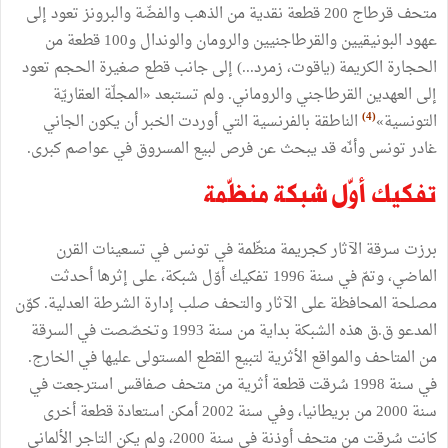
متحف
قرطاج
200
قطعة
نقدية
من
الذهب
والفضّة
والبرونز
تعود
إلى
عهود
البونيقيين
والقرطاجنيين
والرومان
والوندال
و100
قطعة
من
الحجارة
الكريمة
(
ياقوت،
زمرد
...)
إلى
جانب
قطع
صغيرة
الحجم
تعود
إلى
العهدين
القرطاجني
والروماني
.
ولم
تستبعد
«
المجلّة
العقاريّة
)
4
(
التونسية
»
الناطقة
بالفرنسية
التي
أوردت
الخبر
أن
يكون
الجاني
غادر
تونس
وأنّه
قد
يبحث
عن
فرص
لبيع
المسروق
في
عواصم
كبرى
.
تفكيك
أوّل
شبكة
منظّمة
برزت
سرقة
الآثار
كجريمة
منظّمة
في
تونس
في
تسعينات
القرن
الماضي،
وتمّ
في
سنة
1996
تفكيك
أوّل
شبكة،
على
إثرها
أحدثت
مصلحة
المحافظة
على
الآثار
والتحف
صلب
إدارة
الشرطة
العدلية
.
كوّن
المدعو
ق
.
ق
هذه
الشبكة
بداية
من
سنة
1993
وتخصّصت
في
السرقة
من
المتاحف
والمواقع
الأثرية
لتبيع
القطع
المستولى
عليها
في
الخارج
.
في
سنة
1998
سُرقت
قطعة
أثرية
من
متحف
صفاقس
استرجعت
في
سنة
2000
من
بريطانيا،
وفي
سنة
2002
أمكن
استعادة
قطعة
أخرى
كانت
سُرقت
من
متحف
أوذنة
في
سنة
2000،
ولم
يكن
التاجر
الألماني