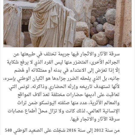
سرقة
الآثار
والاتّجار
فيها
جريمة
تختلف
في
طبيعتها
عن
الجرائم
الأخرى،
المتضرّر
منها
ليس
الفرد
الذي
لا
يرفع
شكاية
إلّا
إذا
تعرّض
إلى
الاعتداء
في
بدنه
أو
ممتلكاته
أو
هُضم
جانبه،
بل
الذي
يلحقه
الضرر
جرّاءها
هو
الكيان
الوطني
بإسره،
لأنّها
تستهدف
تاريخه
وإرثه
الحضاري
وذاكرته
.
تونس
التي
تعاقبت
على
أديمها
حضارات
مختلفة
تعدّ
آلاف
المواقع
والمعالم
الأثرية،
عدد
منها
صنّفته
اليونسكو
ضمن
تراث
الإنسانية
العالمي،
لذلك
كانت
ولا
تزال
محلّ
أطماع
عصابات
سرقة
الآثار
والاتجار
فيها
.
من
سنة
2012
إلى
سنة
2016
سُجّلت
على
الصعيد
الوطني
540