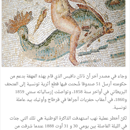
وجاء
في
مصدر
آخر
أنّ
ناتان
دافيس
الذي
قام
بهذه
المهمّة
بدعم
من
حكومته
أرسل
51
صندوقا
شُحنت
فيها
قطع
أثرية
تونسية
إلى
المتحف
البريطاني
في
أواخر
سنة
1858،
وتواصلت
إرسالياته
سنتي
1859
و1860،
في
أعقاب
حفريات
أجراها
في
قرطاج
وأوتيك
بيد
عاملة
تونسية
.
لكنّ
أخطر
عملية
نهب
استهدفت
الذاكرة
الوطنية
هي
تلك
التي
جدّت
في
الليلة
الفاصلة
بين
يومي
30
و
31
أوت
1888
عندما
سُرقت
من