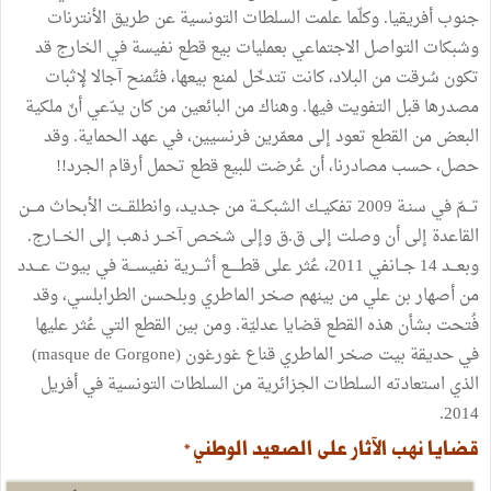
جنوب
أفريقيا
.
وكلّما
علمت
السلطات
التونسية
عن
طريق
الأنترنات
وشبكات
التواصل
الاجتماعي
بعمليات
بيع
قطع
نفيسة
في
الخارج
قد
تكون
سُرقت
من
البلاد،
كانت
تتدخّل
لمنع
بيعها،
فتُمنح
آجالا
لإثبات
مصدرها
قبل
التفويت
فيها
.
وهناك
من
البائعين
من
كان
يدّعي
أنّ
ملكية
البعض
من
القطع
تعود
إلى
معمّرين
فرنسيين،
في
عهد
الحماية
.
وقد
حصل،
حسب
مصادرنا،
أن
عُرضت
للبيع
قطع
تحمل
أرقام
الجرد
!!
تـــمّ
في
سنـة
2009
تفكيــك
الشبكـــة
من
جـديـد،
وانطلقـــت
الأبحاث
مـــن
القاعدة
إلى
أن
وصلت
إلى
ق
.
ق
وإلى
شخـص
آخــر
ذهب
إلى
الخـــارج
.
وبعـــد
14
جــانفي
2011،
عُثر
على
قطـــــع
أثــــرية
نفيســـة
في
بيوت
عـــدد
من
أصهار
بن
علي
من
بينهم
صخر
الماطري
وبلحسن
الطرابلسي،
وقد
فُتحت
بشأن
هذه
القطع
قضايا
عدليّة
.
ومن
بين
القطع
التي
عُثر
عليها
في
حديقة
بيت
صخر
الماطري
قناع
غورغون
(
masque de Gorgone
)
الذي
استعادته
السلطات
الجزائرية
من
السلطات
التونسية
في
أفريل
.
2014
قضايا
نهب
الآثار
على
الصعيد
الوطني*