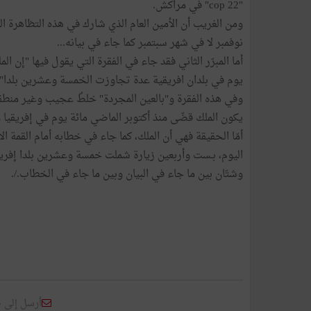
"cop 22" في مراكش.
ومن الغريب أن الأمين العام الذي شارك في هذه التظاهرة الدول
نوفمبر لا في شهر سبتمبر كما جاء في بيانه...
يوم في بلدان افريقية عدة تجاوزت الخمسة وعشرين بلدا".
وفي هذه الفقرة و"بالعين المجردة" خلطٌ عجيب وغير منطقي، ي
يكون الملك قضّى منذ أكتوبر الماضي مائة يوم في إفريقيا وأنه زار خلالها 25 بلدا إ
اليوم، بـست وأربعين زيارة شملت خمسة وعشرين بلدا إفريقي
وشتّان بين ما جاء في البيان وبين ما جاء في الخطاب./.
أرسل إلى 