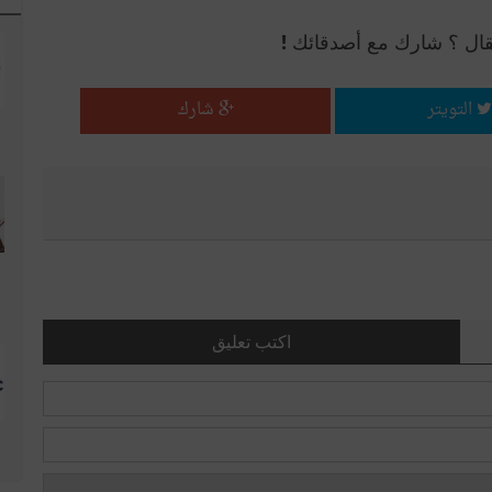
قال ؟ شارك مع أصدقائك !
التويتر
شارك
اكتب تعليق