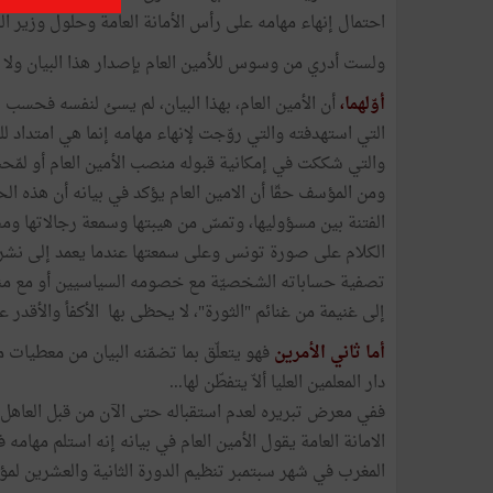
احتمال إنهاء مهامه على رأس الأمانة العامة وحلول وزير ال
ولست أدري من وسوس للأمين العام بإصدار هذا البيان ولا من
أوّلهما،
أن الأمين العام، بهذا البيان، لم يسئ لنفسه فحسب 
التي استهدفته والتي روّجت لإنهاء مهامه إنما هي امتداد
والتي شككت في إمكانية قبوله منصب الأمين العام أو لمّح
ومن المؤسف حقّا أن الامين العام يؤكد في بيانه أن هذه ال
الفتنة بين مسؤوليها، وتمسّ من هيبتها وسمعة رجالاتها ومصد
الكلام على صورة تونس وعلى سمعتها عندما يعمد إلى نشر 
تصفية حساباته الشخصيّة مع خصومه السياسيين أو مع مناف
إلى غنيمة من غنائم "الثورة"، لا يحظى بها الأكفأ والأقدر عل
أما ثاني الأمرين
فهو يتعلّق بما تضمّنه البيان من معطيات 
دار المعلمين العليا ألاّ يتفطّن لها...
ففي معرض تبريره لعدم استقباله حتى الآن من قبل العاهل
المغرب في شهر سبتمبر تنظيم الدورة الثانية والعشرين لمؤت