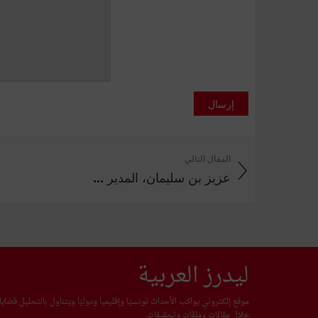
إرسال
المقال التالي
عزيز بن سليمان، المدير ...
ليدرز العربية
موقع إلكتروني يواكب الأحداث تونسيّا وإقليميا ودوليّا ويتناول بالتحليل قضا
خلال مقالات وملفّات وتحقيقات.