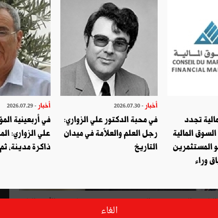
أخبار
أخبار
- 2026.07.29
- 2026.07.30
الية تجدد
في محبة الدكتور علي الزواري:
في أربعينية المؤ
السوق المالية
رجل العلم والعلاّمة في ميدان
علي الزواري: الم
و المستثمرين
التاريخ
ذاكرة مدينة، ثم
ق وراء
على بعد أيام من حلول ذكرى تأسيس اتحاد المغرب العربي الثامنة والعشرين، يوم الجمعة 17 فيفري 2017، لم يجد الأمين العام
الغاء
لتكذيب الشائعات التي ما انفكت تتردد في الآونة الأخيرة حول