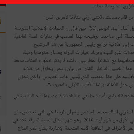
شؤون الخارجية محلّه...
 قام بصياغته، لكنني أرثي للثلاثة لأمرين اثنين:
أ
بل أساء أيضا لتونس ككلّ حين قال إن الحملات الإعلامية المغرضة
 للحملة التي صاحبت ترشيحه لهذا المنصب في بدايات السنة الماضية
ت إلى إمكانية تراجع رئيس الجمهورية عن هذا الترشيح.
حملات تثير البلبلة وتربك خيارات الدولة ومسار حكومتها وتبثّ
اقيتها مع أشقائها المغاربيين... لكنه لا يقدّر خطورة انعكاسات هذا
هذا "الغسيل الداخلي القذر" في بيان رسمي يحاول من خلاله
سيه على هذا المنصب الذي يُسِيل لعاب العديدين، والذي تحوّل
ى حمل الأمانة، وإنما "الأقرب الأولى بالمعروف"...
مغلوطة لا يليق بأستاذ جامعي عرفناه دقيقا وصارما أيام الدراسة في
 المغربي الملك محمد السادس رغم أن الرباط هي التي تحتضن مقر
الامانة العامة يقول الأمين العام في بيانه إنه استلم مهامه في الأول من شهر أوت 2016، وهو شهر العطل الصيفية، وقد تلاه في
مر الأطراف في اتفاقية الأمم المتحدة الإطارية بشأن تغير المناخ
ا