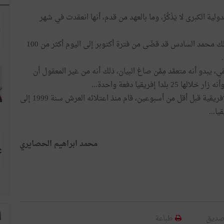
ية الكبرى لا يَذْكُرُ، وما بالعهد من قدم، أنها انعقدت في شهر
أما المبرّر الثاني فقد جاء في الفقرة التي يقول فيها "إن الملك محمد السادس قد قضّى من فترة أكتوبر إلى اليوم أكثر من 100
بدو أنه متعمَّد مِمَّن صاغ البيان، ذلك أنه من غير المعقول أن
فريقيا دفعة واحدة...
أمّا الحقيقة فهي أن الملك، كما جاء في خطابه أمام القمة الافريقية قبل أقل من أسبوعين، قام منذ اعتلائه العرش سنة 1999 إلى
ا...
محمد ابراهيم الحصايري
ا
صديق
طباعة