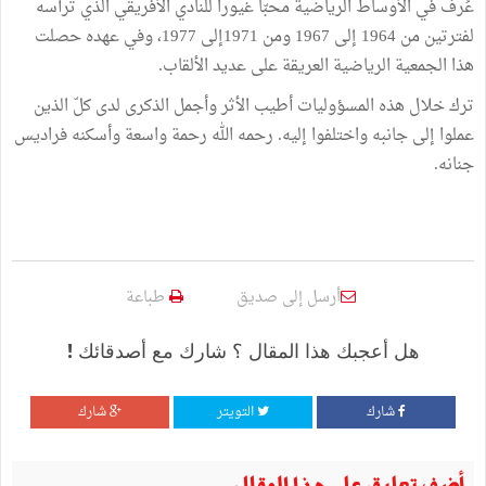
عُرف في الأوساط الرياضية محبّا غيورا للنادي الأفريقي الذي ترأسه
لفترتين من 1964 إلى 1967 ومن 1971إلى 1977، وفي عهده حصلت
هذا الجمعية الرياضية العريقة على عديد الألقاب.
ترك خلال هذه المسؤوليات أطيب الأثر وأجمل الذكرى لدى كلّ الذين
عملوا إلى جانبه واختلفوا إليه. رحمه الله رحمة واسعة وأسكنه فراديس
جنانه.
أرسل إلى صديق
طباعة
هل أعجبك هذا المقال ؟ شارك مع أصدقائك !
شارك
التويتر
شارك