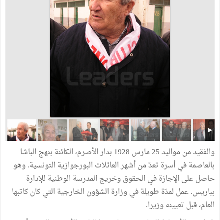
والفقيد من مواليد 25 مارس 1928 بدار الأصرم، الكائنة بنهج الباشا
بالعاصمة في أسرة تعدّ من أشهر العائلات البورجوازية التونسية. وهو
حاصل على الإجازة في الحقوق وخريج المدرسة الوطنية للإدارة
بباريس. عمل لمدّة طويلة في وزارة الشؤون الخارجية التي كان كاتبها
العام، قبل تعيينه وزيرا.