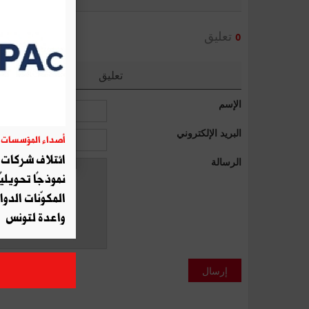
تعليق
0
تعليق
الإسم
البريد الإلكتروني
أصداء المؤسسات
06
ائتلاف شركات أ
الرسالة
نموذجًا تحويليً
المكوّنات الدوا
واعدة لتونس
إرسال