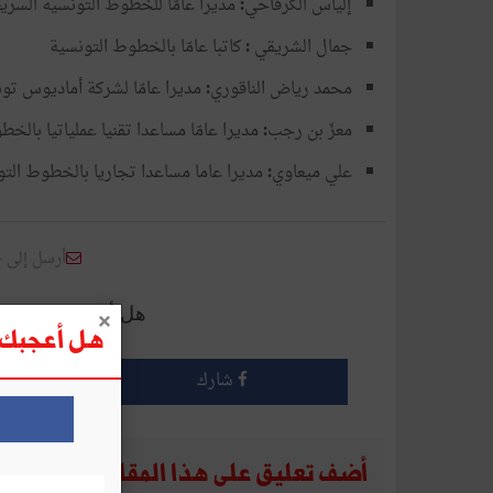
إلياس
الكرفاحي
مديرا
عامّا
للخطوط
التونسية
السري
:
جمال
الشريقي
كاتبا
عامّا
بالخطوط
التونسية
:
محمد
رياض
الناقوري
مديرا
عامّا
لشركة
أماديوس تو
:
معزّ
بن
رجب
مديرا
عامّا
مساعدا
تقنيا
عملياتيا
بالخط
:
علي
ميعاوي
مديرا
عاما
مساعدا
تجاريا
بالخطوط
الت
:
أرسل إلى 
هل أعجبك هذا الم
هل أعجبك ه
شارك
أضف تعليق على هذا المقال