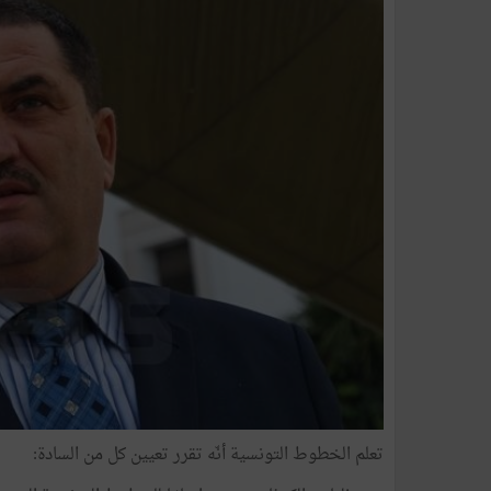
تعلم
الخطوط
التونسية
أنّه
تقرر
تعيين
كل
من
السادة
: