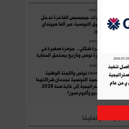
2026.07.21
سيارات جينيسيس الفاخرة تدخل
السوق التونسية عبر ألفا هيونداي
موتور
2026.07.21
جزيرة شكلي... جوهرة صغيرة في
بحيرة تونس وتاريخ يستحق الحماية
ة QNB تواصل تنفيذ
2026.07.22
Ooredoo تونس واللجنة الوطنية
استراتيجية
الأولمبية التونسية تجددان شراكتهما
 ي من عام
الاستراتيجية إلى غاية سنة 2028
(فيديو وألبوم صور)
لأخبار الأكثر تعلِيقا