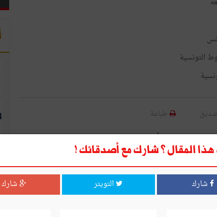
عة
أ
نس
وط
التونسية
ونسية
صديق
طباعة
قال ؟ شارك مع أصدقائك !
ذا المقال ؟ شارك مع أصدقائك !
التويتر
شارك
شارك
التويتر
شارك
ا