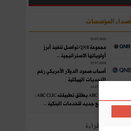
صداء المؤسسات
29.07.2026
مجموعة QNB تواصل تنفيذ أبرز
أولوياتها الاستراتيجية ...
27.07.2026
أسباب صمود الدولار الأمريكي رغم
التحديات الهيكلية
22.07.2026
بنك ABC يطلق تطبيقته ABC CLIC :
مرجع جديد للخدمات البنكية ...
لأخبار الأكثر قراءة