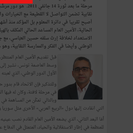
مرحلة
ما
بعد
ثورة
14
جانفي
2011
.
هو
دور
مرشّ
نقابية
تضمن
التواصــل
لا
القطيعة
مع
الخيارات
وا
أصبح
تقريبا
في
دائرة
المعلوم
بل
المؤكد
منذ
أشهر
الحالية،
الأمين
العام
المساعد
الحالي
المكلف
بالهي
الاستعداد
لخلافة
إرث
سلفه
حسين
العبّاسي،
مع
ج
الوطني
وأيضا
في
الفكر
والممارسة
النقابية،
وهو
م
قبل
تقديــم
الأمين
العام
المنتظر،
وسط
العاصمة
تونس،
نشير
إلى
الأول
الدور
الوطني،
الذي
لعبته
ا
وللتذكير
فإن
الاتحاد
قام
بدور
ح
في
مرحلة
لافتة،
وكان
له
فيها
ال
وبالتالي
تمكّن
من
المساهمة
في
التي
انقادت
إليها
دول
«
الربيع
العربي
»
الأخرى
مثل
سوريا
و
أمّا
البعد
الثاني،
الذي
يضعه
الأمين
العام
القادم
نصب
عينيه،
للمنظمة
في
إطار
الاستقلالية
والحياد،
المتمثل
في
الدفاع
ع