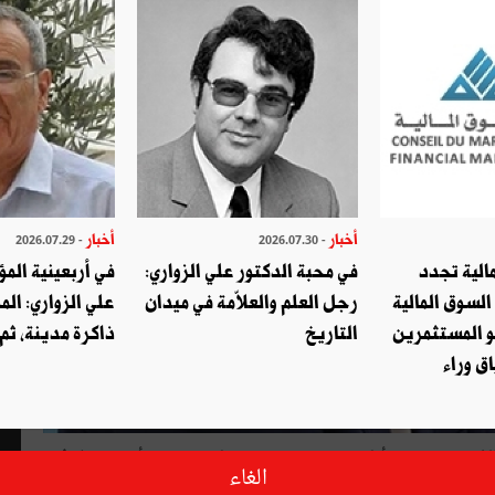
أخبار
أخبار
- 2026.07.29
- 2026.07.30
الية تجدد
في محبة الدكتور علي الزواري:
في أربعينية المؤ
السوق المالية
رجل العلم والعلاّمة في ميدان
علي الزواري: الم
و المستثمرين
التاريخ
ذاكرة مدينة، ثم
ق وراء
لذي
تقرّر
عقده
أيام
22
و23
و24
و25
جانفي
2017،
أبرز
حدث
في
الغاء
ي
الهامّ
والمؤثر
للمنظمة
الشغيلة،
وهو
دور
تعاظم
أكثر
خلال