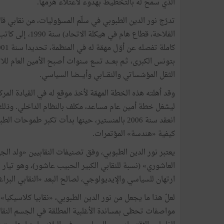
الذي
سمح
له
بالتخطيط
بهدوء
لاعتلاء
هرمها
.
تدرّج
نور
الدين
الطبوبي
في
سلّم
المسؤوليات،
من
نقابي
قا
الفلاحة،
قطاع
هام
في
هيكلة
الاتحاد
)
سنة
1990،
إلى
كاتب
كاملة
تفصله
عن
أوّل
مهمّة
له
في
المنظمة،
تحديدا
سنة
01،
بتونس
الكبرى،
ثـم
بعـــد
تسع
سنوات
أصبح
الأمين
العام
للا
الثقل
المؤسّساتي
والنقـــابي
وأيـــضا
السياسي.
وقد
ٲهلته
هذه
الخطة
المهمّة
لأخذ
موقع
له
في
القيادة
المرك
ليشغل
خطة
أمين
عام
مساعد،
مكلف
بالنظام
الداخلي
.
وذلك
انعقد
سنة
2006
بالمنستير،
حينها
بدأت
تكبر
طموحات
الطب
كيفية
«
هندسة
»
المؤتمرات
.
يعتبر
نور
الدين
الطبوبي،
وفق
تصنيفات
النقابيين
«
ولد
الجه
العاشوري
»
(
نسبة
للنقابي
الكبير
الحبيب
عاشور
)
،
وهو
تيار
«
ارتهان
للسياسي
والإيديولوجي،
لصالح
البعد
«
النقابي
البرا
لعلّ
هذا
ما
يجعل
من
نور
الدين
الطبوبي،
«
نقابيا
كلاسيكيا
»
،
مواصفات
تحظى
بمساندة
الأغلبية
المطلقة
في
الجسم
النقا