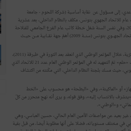
عدي،
إلى
مسؤول
عن
نقابة
أساسية
(
شركة
اللحوم
-
جامعة
عام
للاتحاد
الجهوي
بتونس،
مكلف
بالنظام
الداخلي،
بعد
عشرية
20
وفي
نفس
السنة
شغل
خــطة
كاتب
عام
الفرع
الجامعـي
للفـلاحة
تحاد
الجهـــوي
بتونس
(
سنـــة
2009
)
أهمّ
جهة
نقـــابية
مـــن
حيــث
زية،
خلال
المؤتمر
الوطني
الذي
انعقد
بعد
الثورة
في
طبرقة
(
2011
)
،
«
حلم
»
تمّ
التمهيد
له
في
المؤتمر
الوطني
العام
عدد
21
للاتحاد
الذي
وبي،
حيث
مسك
بلجنة
النظام
الداخلي،
التي
مكّنته
من
اكتشاف
از
»
أو
«
الماكينة
»
،
وفي
«
البطحة
»
هو
محسوب
على
«
الخط
يتشرف
بالانتساب
إليه
»
،
وفق
قوله،
و
يرى
أنه
نهج
متحرر
من
كلّ
غماتي
»
و«الوطني
»
.
غير
بعيد
عن
مواصفات
الأمين
العام
الحالي،
حسين
العباسي،
وهي
بي
في
مختلف
مستوياته،
فضلا
على
أنها
مطلوبة
أيضا،
من
قبل
بقية