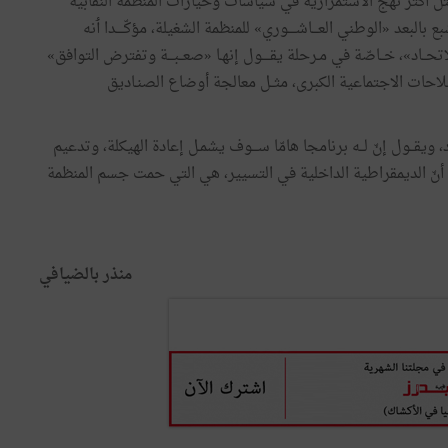
ل
أكثر
نهج
الاستمرارية
في
سياسات
وخيارات
المنظمة
النقابية
بع
بالبعد
«
الوطني
العـــاشــــوري
»
للمنظمة
الشغيلة،
مؤكّــــدا
ٲنه
تحــاد
»
،
خــاصّة
في
مـرحلة
يقــــول
إنهـا
«
صعــبـــة
وتفترض
التوافق
»
لاحات
الاجتماعية
الكبرى،
مثــل
معالجة
أوضاع
الصنـاديق
،
ويقــول
إنّ
لــه
برنامجا
هامّا
ســـوف
يشمـل
إعادة
الهيكلة،
وتدعيم
أنّ
الديمقراطية
الداخلية
في
التسيير،
هي
التي
حمت
جسم
المنظمة
منذر
بالضيافي