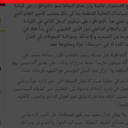
ح
للاستمرار،
خاصة
وأنّ
هناك
اتّجاها
نحو
«
التوافق
»
،
على
قيادة
لسياسات
الحالية
للمنظمة،
بما
في
ذلك
منصب
الأمين
العام،
الذي
أ
،
نعني
هنا
«
التوافق
»
على
ترشيح
الرجل
الثاني
في
القيادة
اكل
والنظام
الداخلي،
نور
الدين
الطبوبي،
الذي
بدأ
فعلا
في
رعة
من
التجديد
والإضافة،
ومواكبة
التحولات
في
الشأن
ا
أكّده
لنا
في
«
دردشة
»
حرّة
ومفتوحة
معه
.
أيّاما
قليلة
قبل
مسكه
رسميا
بالمكتب
الأول
بساحة
محمد
علي،
أنّه
سيكون
حارسا
-
مثلما
صرح
لنا
بذلك
-
على
بعدين
أساسيين،
يهمّ
لمنظمة
ولا
تــزال
منذ
الجيل
المؤسس
مع
الشهيد
فرحات
حشاد
.
اسم
في
حماية
مسار
الانتقال
الديمقراطي،
عبر
إدارة
حوار
وطني
فضل
في
إدارة
الخلاف
وصولا
إلى
التعايش
بين
الفرقاء
السياسيين،
تجنيب
البلاد
مخاطر
الانزلاق
نحو
أهوال
التناحر
والحرب
الأهلية،
ليبيا
.
ولا
يمكن
له
أن
يحيد
عنه،
فهو
المحافظة
على
الدور
الاجتماعي
ن
مصالح
الطبقة
الشغيلة،
عبــــر
آلية
الحوار
والتفـــاوض
ومراعاة
ا