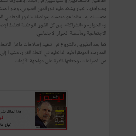
الفاعلين
الاقتصاديين
والسياسيين
في
البلاد،
باعتبارها
ستمث
ومـــواقفها،
خيار
يشدّد
عليه
نــورالدين
الطبوبي،
وهــو
المتش
متمســــك
به،
مثلما
هو
متمسّك
بمواصلة
«
الدور
الوطنـــي
للا
و«الحوار
»
و«الشراكة
»
،
بين
كل
القـوى
الـوطنية
لتنفيذ
الإص
الاجتماعية
ومأسسة
الحوار
الاجتماعي
.
كما
يعد
الطبوبي
بالشروع
في
تنفيذ
إصلاحات
داخل
الاتحاد
الممارسة
الديمقراطية
الداخلية
في
اتخاذ
القرار،
مشيرا
إلى
من
الصراعات،
وجعلتها
قادرة
على
مواجهة
الأزمات
.