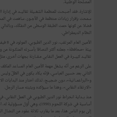
المصلحة
الوطنية
.
للإشارة،
فقد
أصبحـت
للمنظمـة
الشغـــيلة
تقاليـــد
في
إدارة
ال
سمحت
بإقرار
زيادات
منتظمة
في
الأجــور،
ساهمت
في
الم
فضلا
عن
كونها
حمت
الطبقة
الوسطى
من
التفكّك،
وبالتالي
النظام
الديمقراطي
.
الأمين
العام
المرتقب،
نور
الدين
الطبوبي،
المولود
في
8
فيف
بيئة
«
محافظة
»
جعلته
أكثر
التصاقا
بأســرته
المتكــونة
من
و
تقاليــد
كبيـــرة
في
العمل
النقـابي
مـقـــارنة
بجهات
أخـرى،
مثل
على
الرغم
من
أنّه
يشغل
مهمة
الأمين
العام
المساعد
المكلف
الثاني
بعد
حسين
العباسي،
فإنّه
يكاد
يكون
في
الظلّ
وليس
و«البراغمـــاتية
»
،
دون
ضجيــج،
لـذلك
اختار
منذ
البدايات
الا
«
الارتقاء
النقابي
»
،
وهذا
ما
سيؤكده
ويثبته
مسار
الرجل
.
منذ
بـــداية
انخراط
نور
الدين
الطبوبي
في
العمل
النقابي،
في
أساسية
في
شركة
اللحوم
(
1990
)
،
وهي
أوّل
مسؤولية
له،
ا
إلى
يوم
الناس
هذا،
بعد
ما
يقارب
ثلاثة
عقود
من
النضال
ال