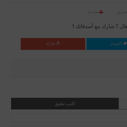
صديق
طباعة
قال ؟ شارك مع أصدقائك !
التويتر
شارك
اكتب تعليق