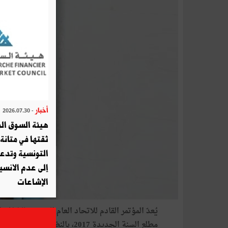
أخبار
- 2026.07.30
هيئة السوق الم
ثقتها في متانة 
التونسية وتدع
إلى عدم الانسيا
الإشاعات
يُعدّ
المؤتمر
القادم
للاتحاد
العام
التونسي
للشغل،
ا
مطلع
السنة
الجديدة
2017،
بالنظر
إلى
الدور
الوطن