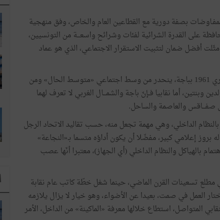
مفـاوضات
بصفة
دورية
مع
القطاعين
العام
والخاص،
وفق
منهجية
حافظة
على
القدرة
الشرائية
لفئات
وشرائح
واسعـــة
من
التونسيين،
مثّلت
أفضل
ضمان
لتثبيت
الاستقرار
الاجتماعي،
الذي
هو
عماد
ري
1961
بباجة،
ينحدر
من
وسط
اجتماعي
«
متوسط
الحال
»
ومن
لدين
وبنتين،
أما
نقابيا
فــإنّ
باجة
والشمـــال
الغربي
لا
تعرف
لهما
صفـــاقس
والعاصمة
والساحل
.
بالنظام
الداخلي،
وهي
مهمة
تجعل
منه،
حسب
تقاليد
الاتحاد
الرجل
له
بروز
إعلامي
كبير،
مفضّلا
أن
يكون
أداؤه
متسما
بـ«النجاعة
»
هتمام
بالهياكل
والنظام
الداخلي
(
أي
الجهاز
)
،
معتبرا
أنّها
عصب
ا
مطلع
تسعينات
القرن
الماضي،
حينما
شغل
خطّة
كاتب
عام
نقابة
ختار
العمل
في
صمت،
بعيدا
عن
الأضواء،
وهو
خيار
لا
يزال
يلازمه
نقابي
المتواصل،
استطاع
خلالها
معرفة
«
الماكينة
»
من
الداخل،
الأمر