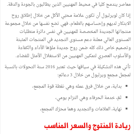
معاصر
يندمج
كليا
في
محيط
المهنيين
الذين
يطالبون
بالجودة
والدقة
.
إذا
كان
لويرلبول
أن
تكون
علامة
محبّي
الأكل
من
خلال
إطلاق
روح
الابتكار
لديهم
وإحساسهم
بالطعام،
فهي
تضع
نفسها
من
خلال
مجموعة
منتجاتها
الجديدة
المخصصة
للمهنيين
في
نفس
دائرة
متطلبات
المستوى
العالي
معلنة
دعم
مستوى
التجديد
في
المنتجات
المثبتة
وتصميم
خاص
ذلك
كله
ضمن
روح
جديدة
ملؤها
الأداء
والكفاءة
والأسلوب
العصري
لتمكين
المهنيين
من
الاستغلال
الأمثل
للفضاء
.
تأتي
هذه
التشكيلة
في
سياقها
حيث
تعتبر
2016
سنة
التحولات
بالنسبة
لمجمل
مجمع
ويرلبول
من
خلال
3
دعائم
:
بداية،
من
خلال
فرق
عمله
وهي
نقطة
قوة
المجمع،
ثمّ،
خدمة
الحرفاء
وهي
التزام
يومي،
نهاية،
العلامات
والتجديد
وهما
محرّك
المجمع
.
ريادة
المنتوج
والسعر
المناسب