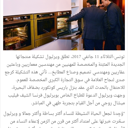
تونس
-
الثلاثاء
11
جانفي
2017
،
تطلق
ويرلبول
تشكيلة
منتجاتها
الجديدة
المثبّتة
والمخصصة
للمهنيين
من
مهندسين
معماريين
وباعثين
عقاريين
ومهندسي
تصميم
وصناع
المطابخ
...
تأتي
هذه
التشكيلة
كرجع
صدى
لنجاح
العلامة
في
سوق
التجارة
الكبرى
المخصصة
للعموم
.
للاحتفال
بالحدث
الذي
عقد
بنزل
باريس
كونكورد
بضفاف
البحيرة،
وجهت
ويرلبول
الدعوة
للطباخ
الخاص
بويرلبول
فرنسا
الشيف
فيليب
ميشال
روجي
من
أجل
القيام
بتجربة
طهي
في
المباشر
.
"
وُجِدنا
لجعل
الحياة
النشيطة
للنساء
أكثر
بساطة
وأكثر
جمالا
و
ويرلبول
سخّرت
خبرتها
على
امتداد
أكثر
من
قرن
من
الزمن
لإعفاء
النساء
من