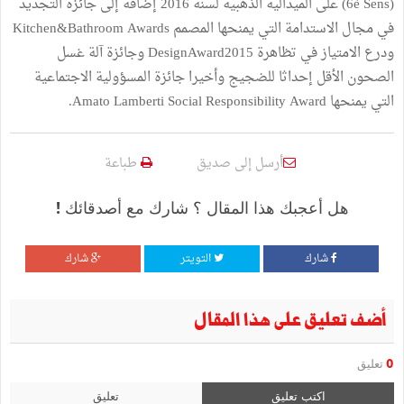
(6è Sens)
على
الميدالية
الذهبية
لسنة
2016
إضافة
إلى
جائزة
التجديد
في
مجال
الاستدامة
التي
يمنحها
المصمم
Kitchen&Bathroom Awards
ودرع
الامتياز
في
تظاهرة
DesignAward2015
وجائزة
آلة
غسل
الصحون
الأقل
إحداثا
للضجيج
وأخيرا
جائزة
المسؤولية
الاجتماعية
التي
يمنحها
Amato Lamberti Social Responsibility Award.
أرسل إلى صديق
طباعة
هل أعجبك هذا المقال ؟ شارك مع أصدقائك !
شارك
التويتر
شارك
أضف تعليق على هذا المقال
0
تعليق
اكتب تعليق
تعليق