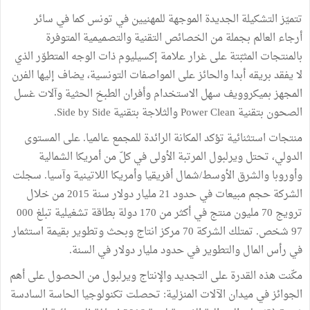
تتميّز
التشكيلة
الجديدة
الموجهة
للمهنيين
في
تونس
كما
في
سائر
أرجاء
العالم
بجملة
من
الخصائص
التقنية
والتصميمية
المتوفرة
بالمنتجات
المثبّتة
على
غرار
علامة
إكسيليوم
ذات
الوجه
المتطوّر
الذي
لا
يفقد
بريقه
أبدا
والحائز
على
المواصفات
التونسية،
يضاف
إليها
الفرن
المجهز
بميكروويف
سهل
الاستخدام
وأفران
الطبخ
الحثية
وآلات
غسل
الصحون
بتقنية
Power Clean
والثلاجة
بتقنية
Side by Side.
منتجات
استثنائية
تؤكد
المكانة
الرائدة
للمجمع
عالميا
.
على
المستوى
الدولي،
تحتل
ويرلبول
المرتبة
الأولى
في
كلّ
من
أمريكا
الشمالية
وأوروبا
والشرق
الأوسط
/
شمال
أفريقيا
وأمريكا
اللاتينية
وآسيا
.
سجلت
الشركة
حجم
مبيعات
في
حدود
21
مليار
دولار
سنة
2015
من
خلال
ترويج
70
مليون
منتج
في
أكثر
من
170
دولة
بطاقة
تشغيلية
تبلغ
000
97
شخص
.
تمتلك
الشركة
70
مركز
انتاج
وبحث
وتطوير
بقيمة
استثمار
في
رأس
المال
والتطوير
في
حدود
مليار
دولار
في
السنة
.
مكّنت
هذه
القدرة
على
التجديد
والإنتاج
ويرلبول
من
الحصول
على
أهم
الجوائز
في
ميدان
الآلات
المنزلية
:
تحصلت
تكنولوجيا
الحاسة
السادسة