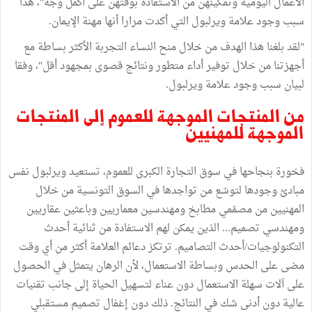
الأعمال
اليومية
وتمكينهن
من
الاستفادة
بوقتهن
على
أكمل
وجه
"
،
هذا
سبب
وجود
علامة
ويرلبول
التي
أكدت
مرارا
أنها
مهنة
الإيمان
.
"
لقد
بلغنا
هذا
الهدف
من
خلال
منح
النساء
التجربة
الأكثر
بساطة
مع
أجهزتنا
من
خلال
توفير
أداء
متطور
ونتائج
قصوى
بمجهود
أقل
"
،
وفقا
لبيان
سبب
وجود
علامة
ويرلبول
.
من
المنتجات
الموجهة
للعموم
إلى
المنتجات
الموجهة
للمهنيين
فخورة
بنجاحها
في
سوق
التجارة
الكبرى
للعموم،
تستعيد
ويرلبول
نفس
مبادئ
وجودها
لتوسّع
من
تواجدها
في
السوق
التونسية
من
خلال
المهنيين
من
مصمّمي
مطابخ
ومهندسين
معماريين
وباعثين
عقاريين
ومهندسي
تصميم
...
الذين
يمكن
لهم
الاستفادة
من
ثنائية
أحدث
التكنولوجيات
/
أحدث
التصاميم
.
ترتكز
دعائم
العلامة
أكثر
من
أي
وقت
مضى
على
الحدس
وبساطة
الاستعمال،
لأن
الرهان
يتمثل
في
الحصول
على
آلات
سهلة
الاستعمال
دون
عناء
لتسهيل
الحياة
إلى
جانب
تقنيات
عالية
دون
أدنى
شك
في
النتائج
.
ذلك
دون
إغفال
تصميم
مستقبلي