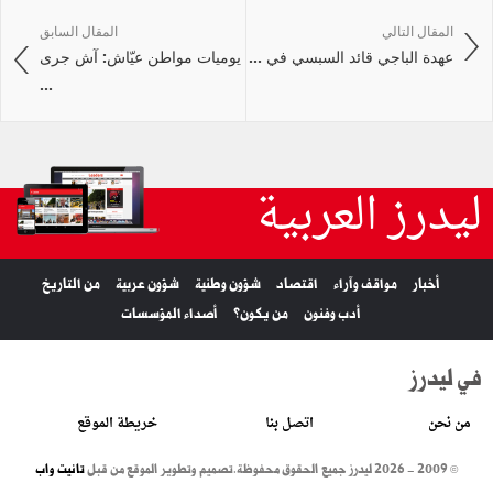
المقال التالي
المقال السابق
عهدة الباجي قائد السبسي في ...
يوميات مواطن عيّاش: آش جرى
...
ليدرز العربية
أخبار
مواقف وآراء
اقتصاد
شؤون وطنية
شؤون عربية
من التاريخ
أدب وفنون
من يكون؟
أصداء المؤسسات
في ليدرز
من نحن
اتصل بنا
خريطة الموقع
© 2009 - 2026 ليدرز جميع الحقوق محفوظة.
تصميم وتطوير الموقع من قبل
تانيت واب