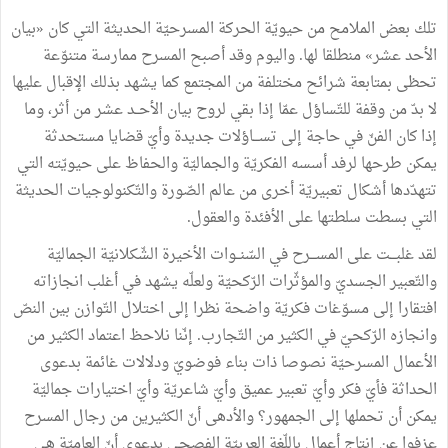
تلك
بعض
الملامح
من
حيويّة
الحركة
المسرحيّة
الحديثة
التي
كان
«
بيان
الأحد
عشر
»
منطلقا
لها
.
واليوم
وقد
أصبح
المسرح
ممارسة
متنوّعة
تحظى
بمتابعة
شرائح
مختلفة
من
المجتمع
كما
يشهد
بذلك
الإقبال
عليها
لا
بدّ
من
وقفة
للتّساؤل
عمّا
إذا
بقي
لروح
بيان
الأحــد
عشر
من
أثر،
وما
إذا
كان
الفنّ
في
حاجة
إلى
تســـاؤلات
جديدة
وأيّ
قضايا
مستحدثة
يمكن
طرحها
لرفد
أسسه
الفكريّة
والجماليّة
والحفاظ
على
حيويّته
التي
تتهدّدها
أشكال
تعبيريّة
أخرى
من
عالم
الصّورة
والتّكنولوجيات
الحديثة
التي
بسطت
سلطتها
على
الأفئدة
والعقول
.
لقد
غلبـــت
على
المســـرح
في
السّنــوات
الأخيرة
الشّكلانيّة
الجماليّة
والتّعبير
الجسديّ
والمؤثّرات
الرّكحيّة
ولعلّه
يشهد
في
أغلب
انجازاته
افتقارا
إلى
مسوّغات
فكريّة
واضحة
نظرا
إلى
اختلال
التّوازن
بين
النصّ
وانجازه
الرّكحيّ
في
الكثير
من
التّجارب
.
إنّنا
نلاحظ
اعتماد
الكثير
من
الأعمال
المسرحيّة
نصوصا
ذات
بناء
فوضويّ
ودلالات
غائمة
بدعوى
الحداثة
فأيّ
فكر
وأيّ
تعبير
عميق
وأيّ
شاعريّة
وأيّ
اختيارات
جماليّة
يمكن
أن
تحملها
إلى
الجمهور؟
والأدهى
أنّ
الكثيرين
من
رجال
المسرح
عزفوا
عن
إنتاج
أعمال
باللّغة
العربيّة
الفصحى
بدعوى
أنّ
العاميّة
هي