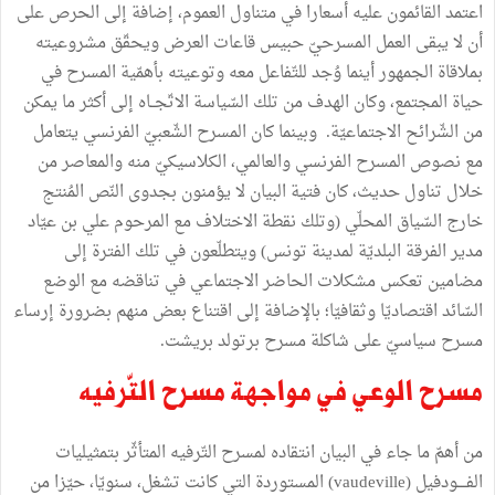
اعتمد
القائمون
عليه
أسعارا
في
متناول
العموم،
إضافة
إلى
الحرص
على
أن
لا
يبقى
العمل
المسرحيّ
حبيس
قاعات
العرض
ويحقّق
مشروعيته
بملاقاة
الجمهور
أينما
وُجد
للتّفاعل
معه
وتوعيته
بأهمّية
المسرح
في
حياة
المجتمع،
وكان
الهدف
من
تلك
السّياسة
الاتّجــاه
إلى
أكثر
ما
يمكن
من
الشّرائح
الاجتماعيّة
.
وبينما
كان
المسرح
الشّعبيّ
الفرنسي
يتعامل
مع
نصوص
المسرح
الفرنسي
والعالمي،
الكلاسيكيّ
منه
والمعاصر
من
خلال
تناول
حديث،
كان
فتية
البيان
لا
يؤمنون
بجدوى
النّص
المُنتج
خارج
السّياق
المحلّي
(
وتلك
نقطة
الاختلاف
مع
المرحوم
علي
بن
عيّاد
مدير
الفرقة
البلديّة
لمدينة
تونس
)
ويتطلّعون
في
تلك
الفترة
إلى
مضامين
تعكس
مشكلات
الحاضر
الاجتماعي
في
تناقضه
مع
الوضع
السّائد
اقتصاديّا
وثقافيّا؛
بالإضافة
إلى
اقتناع
بعض
منهم
بضرورة
إرساء
مسرح
سياسيّ
على
شاكلة
مسرح
برتولد
بريشت
.
مسرح
الوعي
في
مواجهة
مسرح
التّرفيه
من
أهمّ
ما
جاء
في
البيان
انتقاده
لمسرح
التّرفيه
المتأثّر
بتمثيليات
الفــــودفيل
(
vaudeville
)
المستوردة
التي
كانت
تشغل،
سنويّا،
حيّزا
من