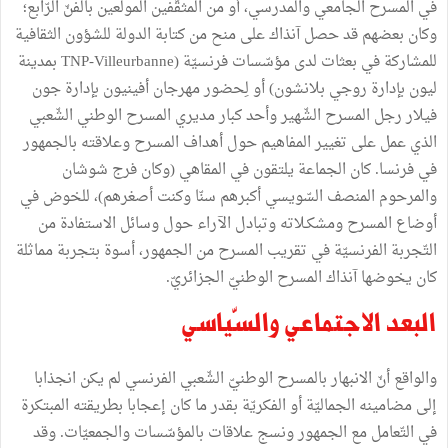
في
المسرح
الجامعي
والمدرسي،
أو
من
المثقّفين
المولعين
بالفنّ
الرّابع؛
وكان
بعضهم
قد
حصل
آنذاك
على
منح
من
كتابة
الدولة
للشؤون
الثقافية
للمشاركة
في
بعثات
لدى
مؤسّسات
فرنسيّة
(
TNP-Villeurbanne
بمدينة
ليون
بإدارة
روجي
بلانشون
)
أو
لِحضور
مهرجان
أفينيون
بإدارة
جون
فيلار
رجل
المسرح
الشّهير
وأحد
كبار
مديري
المسرح
الوطني
الشّعبي
الذي
عمل
على
تغيير
المفاهيم
حول
أهداف
المسرح
وعلاقته
بالجمهور
في
فرنسا
.
كان
الجماعة
يلتقون
في
المقاهي
(
وكان
فرج
شوشان
والمرحوم
المنصف
السّويسي
أكبرهم
سنّا
وكنت
أصغرهم
)
،
للخوض
في
أوضاع
المسرح
ومشكـلاته
وتبادل
الآراء
حول
وسائل
الاستفادة
من
التّجربة
الفرنسيّة
في
تقريب
المسرح
من
الجمهور،
أسوة
بتجربة
مماثلة
كان
يخوضها
آنذاك
المسرح
الوطنيّ
الجزائريّ
.
البعد
الاجتماعي
والسّياسي
والواقع
أنّ
الانبهار
بالمسرح
الوطنيّ
الشّعبي
الفرنسي
لم
يكن
انجذابا
إلى
مضامينه
الجماليّة
أو
الفكريّة
بقدر
ما
كان
إعجابا
بطريقته
المبتكرة
في
التّعامل
مع
الجمهور
ونسج
علاقات
بالمؤسّسات
والجمعيّات
.
وقد