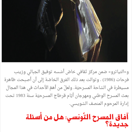
و«التياترو
»
ضمن
مركز
ثقافي
خاصّ
أسّسه
توفيق
الجبالي
وزينب
فرحات
(
1986
) .
وتوالت
بعد
ذلك
الفرق
الخاصّة
إلى
أن
أصبحت
ظاهرة
مسيطرة
في
السّاحة
المسرحيّة
.
ولعلّ
من
أهمّ
الأحداث
في
هذا
المجال
بعث
المسرح
الوطني
ومهرجان
أيّام
قرطاج
المسرحيّة
سنة
1983
تحت
إدارة
المرحوم
المنصف
السّويسي
.
آفاق
المسرح
التّونسي
:
هل
من
أسئلة
جديدة
؟