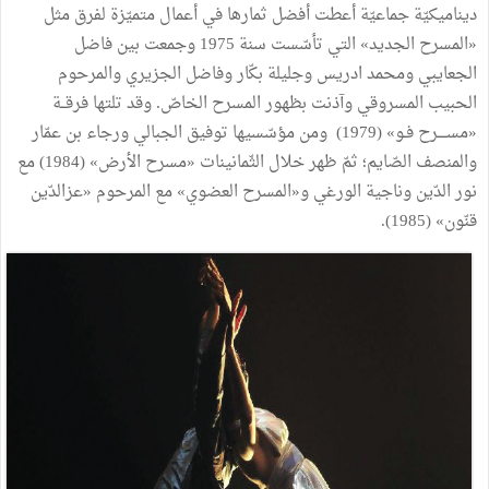
ديناميكيّة
جماعيّة
أعطت
أفضل
ثمارها
في
أعمال
متميّزة
لفرق
مثل
«
المسرح
الجديد
»
التي
تأسّست
سنة
1975
وجمعت
بين
فاضل
الجعايبي
ومحمد
ادريس
وجليلة
بكّار
وفاضل
الجزيري
والمرحوم
الحبيب
المسروقي
وآذنت
بظهور
المسرح
الخاصّ
.
وقد
تلتها
فرقــة
«
مســــرح
فـو
»
(
1979
)
ومن
مؤسّسيها
توفيق
الجبالي
ورجاء
بن
عمّار
والمنصف
الصّايم؛
ثمّ
ظهر
خلال
الثّمانينات
«
مسرح
الأرض
»
(
1984
)
مع
نور
الدّين
وناجية
الورغي
و«المسرح
العضوي
»
مع
المرحوم
«
عزالدّين
قنّون
»
(
1985
).