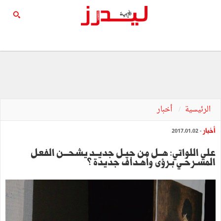
الرئيسية
أخبار
أخبار
- 2017.01.02
‬المسـرحـي‭ ‬بـرؤى‭ ‬وأهـداف‭ ‬جديدة ‬؟