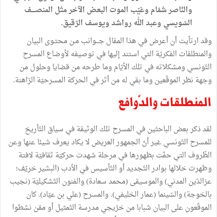
والنّاصر
شمّام
وغيّب
الموت
البعض
الآخر
مثل
المنصــــف
السّويسي
وعبد
الله
رواشد
ويوسف
الرّقيق
.
وقد
ارتأيت
أن
أعرض
في
هذا
المقال
جـــوانب
مـن
محتـوى
البيان
والمنطلقات
الفكريّة
التي
استند
إليها
في
توصيفه
لأوضاع
المسرح
التّونسي
ومشكلاته
في
تلك
الأيّام
وما
طرحه
من
قضايا
وحلول
من
وجهة
نظر
الموقّعين
وما
بقي
له
من
أثر
في
الحركة
المسرحيّة
الرّاهنة
.
المنطلقات
والدّوافع
لقد
ذكر
بعض
الباحثين
في
المسرح
تلك
الوثيقة
في
سياق
التّأريخ
للمسرح
التّونسي
غير
أنّ
الجمهور
العريض
لا
يكاد
يعرف
شيئا
عنها
وعن
الظّروف
التي
حفّت
بظهورها
في
مرحلة
شهدت
حركيّة
ثقافيّة
لافتة
وظهرت
خلالها
بوادر
التّجديد
أو
التّأسيس
في
الأدب
(
البشير
خريّف؛
عزالدّين
المدني
)
والموسيقى
(
محمد
سعادة
)
والفنون
التّشكيليّة
(
نجيب
بالخوجة
)
والسّينما
(
عمار
الخليفي
).
والمسرح
(
علي
بن
عيّاد
).
كان
الموقّعون
على
البيان
شبابا
من
خرّيجي
مدرسة
التّمثيل
أو
ممّن
نشطوا