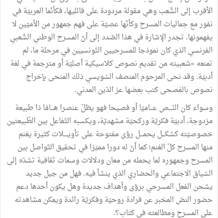
الأقرب
إلى
الشّعب
وهي
مقولة
مردودة
على
قائليها،
فكأنّما
العربيّة
في
نفور
مع
جماليات
المسرح
وكأنّها
عصيّة
على
فهم
جمهور
من
الأميّين
لا
يفهمونها
.
تجدر
الإشارة
في
هذا
الصّدد
إلى
أنّ
المسرح
الوطني
الشّعبي
الفرنسي
الذي
كان
نموذجا
للمسرحيين
التّونسيين
في
مرحلة
ما،
لم
تمنعه
«
شعبيته
من
تقديم
نصوص
كلاسيكية
أصليّة
أو
مترجمة
في
لغة
أدبيّة
.
وقد
نحى
المرحوم
المنصف
السّويسي
ذلك
المنحى
بإخراج
نصوص
بالفصحى
كتب
بعضها
عز
الدّين
المدني
.
وسواء
كان
النّــــص
عـــاميّا
أو
فصيحا
فهو
يظلّ
عنصرا
هـــامّا
ذا
طبيعة
مزدوجة،
أدبيّة
فكريّة
وركحيّة
مشهديّة،
ويكسبه
التّفاعل
بين
الطّبيعتين
خصوصيّته
كشكـــل
يحمـــل
رؤى
مفتوحة
على
تأويــــلات
كثيرة
يغنم
منها
المسرح
كلّ
الغنم؛
كما
أنّ
له
دورا
مميّزا
في
تحقيق
التّواصل
بين
المسرح
وجمهوره
لما
يحمله
من
معان
ودلالات
وسمات
ثقافية
تشدّه
إلى
السّياق
الاجتماعي
والحضاري
الذي
ينشأ
فيه
.
فهل
من
جيل
جديد
يشحن
الفعل
المسرحي
برؤى
وأهداف
جديدة
وهل
يكون
أحدها
دعم
حضور
النصّ
المخبر
عن
فرادة
روحيّة
وفكريّة
رائدة
ويمكن
مشاهدته
على
المسرح
ومطالعته
في
كتاب
؟
.