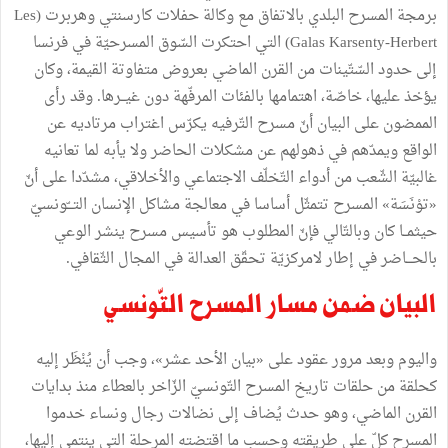
برمجة
المسرح
البلدي
بالاتفاق
مع
وكالة
حفلات
كارسنتي
وهربرت
(
Les
Galas Karsenty-Herbert
)
التي
احتكرت
السّوق
المسرحيّة
في
فرنسا
إلى
حدود
السّتّينات
من
القرن
الماضي
بعروض
متفاوتة
القيمة،
وكان
يؤخذ
عليها،
خاصّة،
اهتمامها
بالفئات
المرفّهة
دون
غيــرها
.
وقد
رأى
الممضون
على
البيان
أنّ
مسرح
التّرفيه
يكرّس
اغتراب
مرتاديه
عن
الواقع
ويمدّهم
في
ذهولهم
عن
مشكلات
الحاضر
ولا
يأبه
لما
تعانيه
غالبيّة
الشّعب
من
أدواء
التّخلّف
الاجتماعي
والأخلاقي،
مشدّدا
على
أنّ
«
توْنَسَة
»
المسرح
تتمثّل
أساسا
في
معالجة
مشاكل
الإنسان
التـــّونسيّ
حيثمــا
كان
وبالتّالي
فإنّ
المطلوب
هو
تأسيس
مسرح
ينشر
الوعي
بالحـــاضر
في
إطار
لامركزيّة
تحقّق
العدالة
في
المجال
الثّقافي
.
البيان
ضمن
مسار
المسرح
التّونسي
واليوم
وبعد
مرور
عقود
على
«
بيان
الأحد
عشر
»
،
وجب
أن
يُنْظَر
إليه
كحلقة
من
حلقات
تاريخ
المسرح
التّونسيّ
الزّاخر
بالعطاء
منذ
بدايات
القرن
الماضي،
وهو
حدث
يُضاف
إلى
نضالات
رجال
ونساء
خدموا
المسرح
كلّ
على
طريقته
وحسب
ما
اقتضته
المرحلة
التي
ينتمي
إليها،