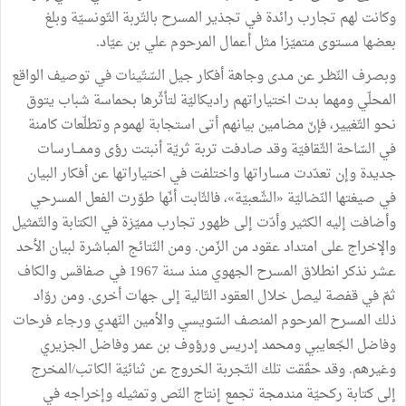
وكانت
لهم
تجارب
رائدة
في
تجذير
المسرح
بالتّربة
التّونسيّة
وبلغ
بعضها
مستوى
متميّزا
مثل
أعمال
المرحوم
علي
بن
عيّاد
.
وبصرف
النّظـر
عن
مـدى
وجاهة
أفكار
جيل
السّتّينات
في
توصيف
الواقع
المحلّي
ومهما
بدت
اختياراتهم
راديكاليّة
لتأثّرها
بحماسة
شباب
يتوق
نحو
التّغيير،
فإنّ
مضامين
بيانهم
أتى
استجابة
لهموم
وتطلّعات
كامنة
في
السّاحة
الثّقافيّة
وقد
صادفت
تربة
ثريّة
أنبتت
رؤى
وممـــارسات
جديدة
وإن
تعدّدت
مساراتها
واختلفت
في
اختياراتها
عن
أفكار
البيان
في
صيغتها
النّضاليّة
«
الشّعبيّة
»
،
فالثّابت
أنّها
طوّرت
الفعل
المسرحي
وأضافت
إليه
الكثير
وأدّت
إلى
ظهور
تجارب
مميّزة
في
الكتابة
والتّمثيل
والإخراج
على
امتداد
عقود
من
الزّمن
.
ومن
النّتائج
المباشرة
لبيان
الأحد
عشر
نذكر
انطلاق
المسرح
الجهوي
منذ
سنة
1967
في
صفاقس
والكاف
ثمّ
في
قفصة
ليصل
خلال
العقود
التّالية
إلى
جهات
أخرى
.
ومن
روّاد
ذلك
المسرح
المرحوم
المنصف
السّويسي
والأمين
النّهدي
ورجاء
فرحات
وفاضل
الجّعايبي
ومحمد
إدريس
ورؤوف
بن
عمر
وفاضل
الجزيري
وغيرهم
.
وقد
حقّقت
تلك
التّجربة
الخروج
عن
ثنائيّة
الكاتب
/
المخرج
إلى
كتابة
ركحيّة
مندمجة
تجمع
إنتاج
النّص
وتمثيله
وإخراجه
في