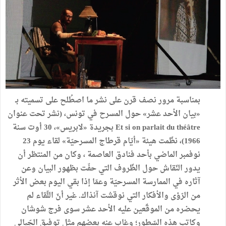
بمناسبة
مرور
نصف
قرن
على
نشر
ما
اصطُلح
على
تسميته
بـ
«
بيان
الأحد
عشر
»
حول
المسرح
في
تونس،
(
نشر
تحت
عنوان
Et si on parlait du théâtre
بجريدة
«
لابريس
»
،
30
أوت
سنة
1966
)
،
نظّمت
هيئة
«
أيّام
قرطاج
المسرحيّة
»
لقاء
يوم
23
نوفمبر
الماضي
بأحد
فنادق
العاصمة
،
وكان
من
المنتظر
أن
يدور
النّقاش
حول
الظّروف
التي
حفّت
بظهور
البيان
وعن
آثاره
في
الممارسة
المسرحيّة
وعمّا
إذا
بقي
اليوم
بعض
الأثر
من
الرّؤى
والأفكار
التي
نوقشت
آنذاك
.
غير
أنّ
اللّقاء
لم
يحضره
من
الموقّعين
عليه
الأحد
عشر
سوى
فرج
شوشان
وكاتب
هذه
السّطور؛
وغاب
عنه
بعضهم
مثل
توفيق
الجّبالي