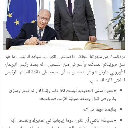
بروكسال
من
مبعوثنا
الخاصّ
«
اصدقني
القول،
يا
سيادة
الرئيس،
ما
هو
سرّ
حيويّتكم
المتدفّقة
وأنتم
في
سنّ
التّسعين
»
.
لم
يملك
رئيس
البرلمان
الأوروبي
مارتن
شولتز
نفسه
أن
يسأل
ضيفه
على
مائدة
الغداء،
الرئيس
الباجي
قايد
السبسي
.
«عفوا
!
سنّي
الحقيقية
ليست
90
عاما
وإنّما
9
زائد
صفر
وسرّي
يكمن
في
اتّباع
وصفة
صينيّة
جُرّبت
فصحّت
»
.
بتلهّف
وما
هي؟
.
»
«
:
بسيطة
يكفي
أن
تكون
دوما
إيجابيّا
في
تفكيرك
وتقتنص
أيّة
!
«