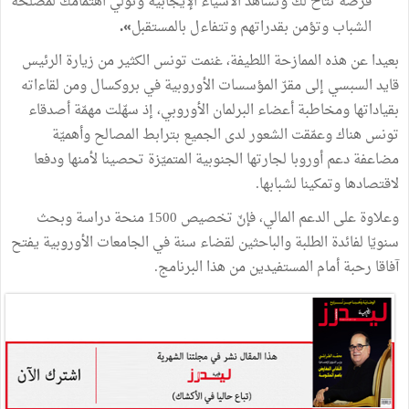
فرصة
تتاح
لك
وتشاهد
الأشياء
الإيجابية
وتولي
اهتمامك
لمصلحة
الشباب
وتؤمن
بقدراتهم
وتتفاءل
بالمستقبل
.
»
بعيدا
عن
هذه
الممازحة
اللطيفة،
غنمت
تونس
الكثير
من
زيارة
الرئيس
قايد
السبسي
إلى
مقرّ
المؤسسات
الأوروبية
في
بروكسال
ومن
لقاءاته
بقياداتها
ومخاطبة
أعضاء
البرلمان
الأوروبي،
إذ
سهّلت
مهمّة
أصدقاء
تونس
هناك
وعمّقت
الشعور
لدى
الجميع
بترابط
المصالح
وأهميّة
مضاعفة
دعم
أوروبا
لجارتها
الجنوبية
المتميّزة
تحصينا
لأمنها
ودفعا
لاقتصادها
وتمكينا
لشبابها
.
وعلاوة
على
الدعم
المالي،
فإنّ
تخصيص
1500
منحة
دراسة
وبحث
سنويّا
لفائدة
الطلبة
والباحثين
لقضاء
سنة
في
الجامعات
الأوروبية
يفتح
آفاقا
رحبة
أمام
المستفيدين
من
هذا
البرنامج
.