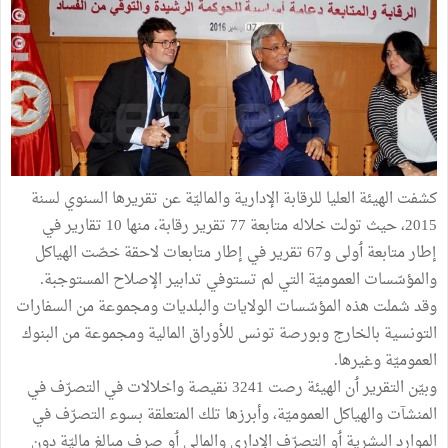
كشفت الهيئة العليا للرقابة الإدارية والماليّة عن تقريرها السنوي لسنة
2015، حيث تولت خلاله متابعة 77 تقرير رقابة، منها 10 تقارير في
إطار متابعة ٲولى و67 تقرير في إطار متابعات لاحقة خصّت الهياكل
والمؤسّسات العموميّة التي لم تستوفي تدابير الإصلاح المستوجبة.
وقد شملت هذه المؤسّسات الولايات والبلديات ومجموعة من السفارات
التونسية بالخارج وبورصة تونس للأوراق المالية ومجموعة من البنوك
العموميّة وغيرها.
وبيّن التقرير ٲن الهيئة رصت 3241 نقيصة واخلالات في التصرّف في
المنشآت والهياكل العموميّة، وأبرزها تلك المتعلقة بسوء التصرّف في
الموارد البشرية ٲو التصرّف الإداري والمالي ٲو صرف مبالغ ماليّة دون