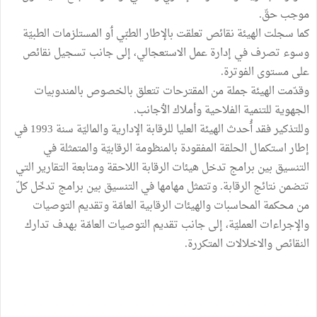
موجب حقّ.
كما سجلت الهيئة نقائص تعلقت بالإطار الطبّي ٲو المستلزمات الطبيّة
وسوء تصرف في إدارة عمل الاستعجالي، إلى جانب تسجيل نقائص
على مستوى الفوترة.
وقدّمت الهيئة جملة من المقترحات تتعلق بالخصوص بالمندوبيات
الجهوية للتنمية الفلاحية وأملاك الٲجانب.
وللتذكير فقد ٲُحدث الهيئة العليا للرقابة الإدارية والماليّة سنة 1993 في
إطار استكمال الحلقة المفقودة بالمنظومة الرقابيّة والمتمثلة في
التنسيق بين برامج تدخل هيئات الرقابة اللاحقة ومتابعة التقارير التي
تتضمن نتائج الرقابة. وتتمثل مهامها في التنسيق بين برامج تدخّل كلّ
من محكمة المحاسبات والهيئات الرقابية العامّة وتقديم التوصيات
والإجراءات العمليّة، إلى جانب تقديم التوصيات العامّة بهدف تدارك
النقائص والاخلالات المتكررة.