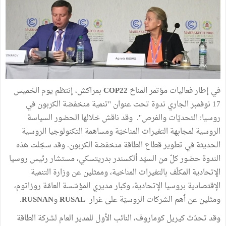
في
إطار
فعاليات
مؤتمر
المناخ
COP22
بمراكش،
إنتظم
يوم
الخميس
17
نوفمبر
الجاري
ندوة
تحت
عنوان
"
تنمية
منخفضة
الكربون
في
روسيا
:
التحديّات
والفرص
".
وقد
ناقش
خلالها
الحضور
السياسة
الروسية
لمجابهة
التغيرات
المناخيّة
ومساهمة
التكنولوجيا
الروسية
الحديثة
في
تطوير
قطاع
الطاقة
منخفضة
الكربون
.
وقد
سجّلت
هذه
الندوة
حضور
كلّ
من
السيّد
ألكسندر
بدريتسكي،
مستشار
رئيس
روسيا
الإتحادية
المكلّف
بالتغيرات
المناخية،
وممثلين
عن
وزارة
التنمية
الإقتصادية
بروسيا
الإتحادية،
وكبار
مديري
المؤسّسة
العامّة
روزاتوم،
ومثلين
عن
ٲ
هم
الشركات
الروسيّة
على
غرار
RUSAL
و
RUSNAN
.
وقد
تحدّث
كيريل
كوماروف،
النائب
الأول
للمدير
العام
لشركة
الطاقة