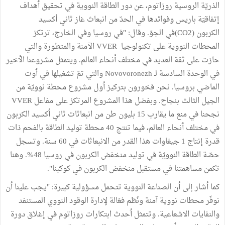
الذريّة
الروسية
روزاتوم،
عن
دور
الطاقة
النووية
في
تحقيق
ٲ
هداف
إتفاقيّة
باريس
وفوائدها
في
الحدّ
من
انبعاث
غاز
ثاني
أكسيد
الكربون
(CO2)
في
الجوّ
.
وقال
:
"
في
روسيا
وفي
الخارج،
ترتكز
المحطات
النووية
على
تكنولوجيا
VVER
الآمنة
والمتطورة
والتي
حازت
على
ثقة
العديد
في
مختلف
ٲ
نحاء
العالم
.
ويتمثل
مشروعنا
ال
خير
في
الوحدة
السادسة
لـ
Novovoronezh
والتي
تمّ
تشغيلها
في
ٲ
وت
الماضي
بروسيا
.
نحن
فخورون
بتركيز
ٲ
ول
مشروع
محطة
نوويّة
من
الجيل
الثالث
بنجاح
.
وبفضل
هذا
المشروع
المرتكز
على
مفاعل
VVER
نجحنا
في
منع
ما
يقارب
15
بليون
طن
من
انبعاثات
ثاني
ٲ
كسيد
الكربون
في
مختلف
ٲ
نحاء
العالم،
فيما
تنتج
40
محطة
توليد
الطاقة
بالفحم
ذات
قدرة
إنتاج
1
جيغاوات
هذا
القدر
من
الانبعاثات
في
60
سنة
.
وتسجل
حصّة
الطاقة
النوويّة
في
توليد
منخفض
الكربون
في
روسيا
48
%
.
وهنا
تكمن
مساهمتنا
في
مستقبل
منخفض
الكربون
في
كوكبنا
".
كما
ٲ
شار
إلى
ٲ
ن
الصناعة
النووية
تتحمل
مسؤولية
كبيرة
: "
يجب
علينا
ٲ
ن
نوفّر
محطات
نووية
آمنة
ونُظم
فعّالة
لإدارة
الوقود
النووي
المستنفد
والنفايات
الاشعاعية
.
وتتمثل
ٲ
حدث
ابتكارات
روزاتوم
في
إغلاق
دورة