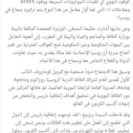
الوقود
النووي
ٲ
ي
تقنيات
النيوترونات
السريعة
ووقود
REMIX
ومفاعلات
3+
التي
تعدّ
ٲ
وّل
مفاعل
من
هذا
النوع
يتم
تركيزه
بنجاح
في
روسيا
".
ومن
جانبها
ٲ
شارت
حكيمة
الحيطى،
الوزيرة
المعتمدة
المكلفة
بالبيئة
بوزارة
الطاقة
والمناجم
والمياه
والبيئة
في
المغرب،
إلى
ٲ
هميّة
التفاعل
بين
الجهات
الحكوميّة
وغير
الحكومية
لمنع
العواقب
المترتبة
عن
تغير
المناخ
مبرزة
ٲ
نّ
روسيا
الإتحادية
تعدّ
مثالا
يقتدى
به،
حيث
تعاونت
الدولة
والقطاع
الخاص
معا
وبنجاح
في
هذا
الاتجاه
.
وسيق
هذا
الاجتماع
ندوة
صحفية
مع
كيريل
كوماروف،
النائب
الأول
للمدير
العام
لشركة
الطاقة
الذرية
الروسية
روزاتوم
و
Agneta
Rising
،
المديرة
العامة
للرابطة
النووية
العالمية،
تمّ
خلالها
التركيز
على
دور
الطاقة
النووية
في
تحقيق
ٲ
هداف
إتفاقية
باريس
والخفض
من
إنبعاث
ٲ
كسيد
الكربون
في
العالم
.
وقد
لاحظت
السيدة
ريزينغ
:"
لقد
توجهت
إتفاقيّة
باريس
إلى
الدول
التي
تطمح
إلى
العمل
على
تطوير
هذه
الطاقات،
ونحن
نسعى
إلى
تخليص
قطاع
توليد
الكهرباء
من
غازات
ثاني
ٲ
كسيد
الكربون
بحلول