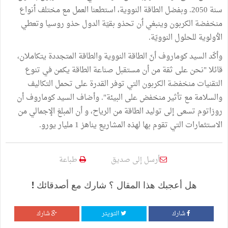
سنة
2050.
وبفضل
الطاقة
النووية،
استطعنا
العمل
مع
مختلف
ٲ
نواع
منخفضة
الكربون
وينبغي
ٲ
ن
تحذو
بقيّة
الدول
حذو
روسيا
وتعطي
ال
ولوية
للحلول
النوويّة
.
وأكّد
السيد
كوماروف
أنّ
الطاقة
النووية
والطاقة
المتجددة
يتكاملان،
قائلا
"
نحن
على
ثقة
من
أن
مستقبل
صناعة
الطاقة
يكمن
في
تنوع
التقنيات
منخفضة
الكربون
التي
توفر
القدرة
على
تحمل
التكاليف
والسلامة
مع
تأثير
منخفض
على
البيئة
".
وأضاف
السيد
كوماروف
أن
روزاتوم
تسعى
إلى
توليد
الطاقة
من
الرياح،
و
أن
المبلغ
الإجمالي
من
الاستثمارات
التي
تقوم
بها
لهذه
المشاريع
يناهز
1
مليار
يورو
.
أرسل إلى صديق
طباعة
هل أعجبك هذا المقال ؟ شارك مع أصدقائك !
شارك
التويتر
شارك