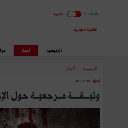
Français
العربية
النشرة الإخبارية
الرئيسية
أخبار
مواق
الرئيسية
أخبار
أخبار
- 2016.11.18
وثيـــقــــة‭ ‬مــرجعيــة‭ ‬حول‭ ‬الإرهـاب‭ ‬في‭ ‬تونس