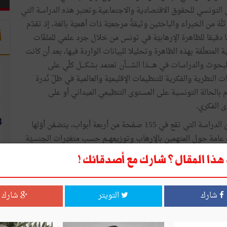
أ
كري.
ذا المقال ؟ شارك مع أصدقائك !
شارك
التويتر
شارك
ا