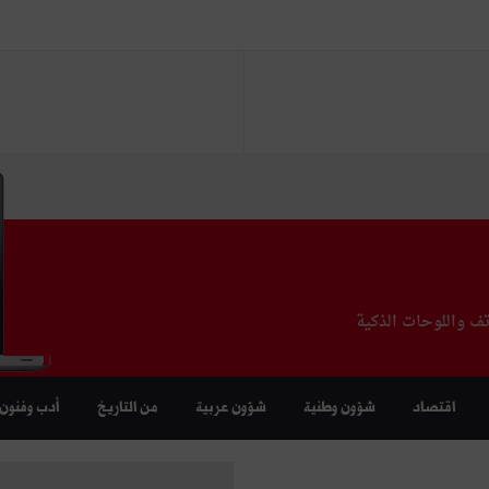
تف واللوحات الذكية
اقتصاد
شؤون وطنية
شؤون عربية
من التاريخ
أدب وفنون