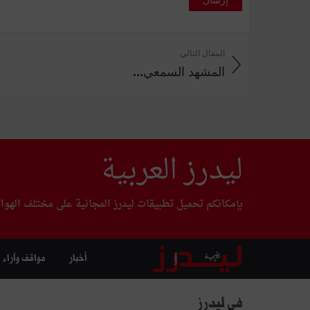
المقال التالي
المشهد‭ ‬السمعي‭ ...
ليدرز العربية
بإمكانكم تحميل تطبيقات ليدرز المجانية على مختلف الهوا
أخبار
مواقف وآراء
في ليدرز