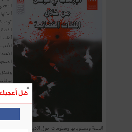
‬المستوى‭ ‬الف‭‬
هل أعجبك ه