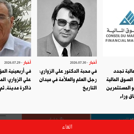
أخبار
أخبار
- 2026.07.29
- 2026.07.30
الية تجدد
في محبة الدكتور علي الزواري:
في أربعينية المؤ
السوق المالية
رجل العلم والعلاّمة في ميدان
علي الزواري: الم
صديق
طباعة
و المستثمرين
التاريخ
ذاكرة مدينة، ثم
ق وراء
قال ؟ شارك مع أصدقائك !
ا
التويتر
شارك
الغاء