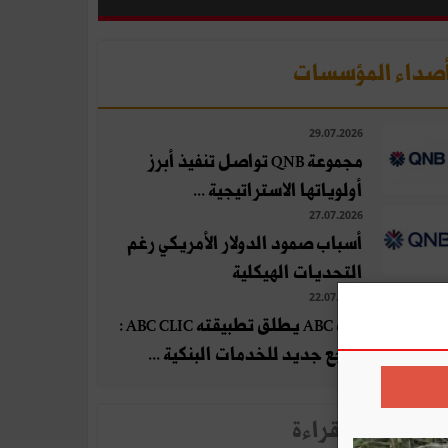
صداء المؤسسات
29.07.2026
مجموعة QNB تواصل تنفيذ أبرز
أولوياتها الاستراتيجية ...
27.07.2026
أسباب صمود الدولار الأمريكي رغم
التحديات الهيكلية
22.07.2026
بنك ABC يطلق تطبيقته ABC CLIC :
مرجع جديد للخدمات البنكية ...
لأخبار الأكثر قراءة