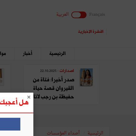
Français
العربية
النشرة الإخبارية
الرئيسية
أخبار
مواق
اصدارات
- 22.10.2025
صدر أخيرا: فتاة من
القيروان قصة حياة
حفيظة بن رجب لاتا
هل أعجبك ه
الرئيسية
أصداء المؤسسات