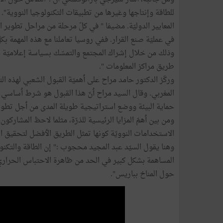
للطاقة وإنتاجها وغيرها من تطبيقات التكنولوجيا النووية". 
المعايير الدوليّة. مضيفا " في كلّ مرحلة من مراحل تطوير 
في عمليّة صنع القرار. ففي روسيا تعاملنا مع هذه المهمة بك
وذلك من خلال إشراك المجتمع والتمسّك بسياسة إعلاميّة مف
طريق مراكز المعلومات ".
وركّز الدكتور حامد مراح على ٲهميّة القبول الشعبي لهذه ال
المغربي. وقال السيد مراح ٲنّ هذا القبول هو شرط ٲساسي 
حماية البيئة ووضع استراتيجية طويلة المدى من ٲجل تطو
ومن بين ٲهمّ المزايا الرئيسية للذرّة، مثلما لاحظ المشاركون
الاستخدامات النوويّة كونها تمثل الطريق الٲفضل لتحقيق ال
وهنا يقول السيّد عبد المجيد محجوب :" إن الطاقة والتكنولو
المساهمة بشكل كبير في الحد من ظاهرة الاحتباس الحراري، و
حول المناخ بباريس".