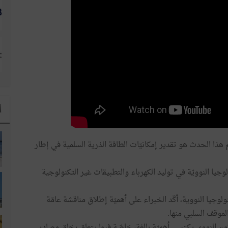
ا
ذا الحدث هو تقدير إمكانيّات الطاقة الذرية السلمية في إطار
جيا النوويّة في توليد الكهرباء والتطبيقات غير التكنولوجية
وجيا النووية، ٲكّد الخبراء على ٲهميّة إطلاق مناقشة عامّة
الموقف السلبي منها.
ن النووي يكتسي ٲهميّة بالغة، خاصّة فيما يتعلق بخلق مصادر