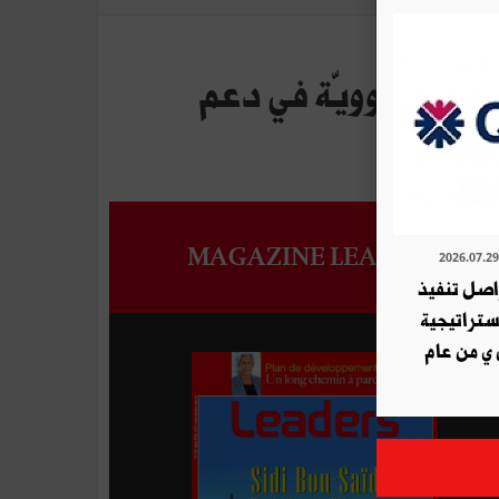
جيا النوويّة في دعم
MAGAZINE LEADERS
ة QNB تواصل تنفيذ
استراتيجية
 ي من عام