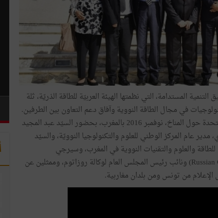
تنمية المستدامة، التي نظمتها الهيئة العربيّة للطاقة الذريّة، ثلة
لوجيات في مجال الطاقة النووية وآفاق دعم التعاون بين الطرفين.
وقد عُقد هذا الحدث، في الفترة التي تسبق مؤتمر الأمم المتحدة حول المناخ، نوفمبر 2016 بالمغرب، بحضور السيّد عبد المجيد
مدير عام المركز الوطني للعلوم والتكنولوجيا النوويّة، والسيّد
أ
للطاقة والعلوم والتقنيات النووية في المغرب، وسيرجي
بارانوفسكي، رئيس الصليب الٲخضر الروسي (Russian Green Cross) ونائب رئيس المجلس العام لوكالة روزاتوم، وممثلين عن
ل الإعلام من تونس ومن بلدان مغاربية.