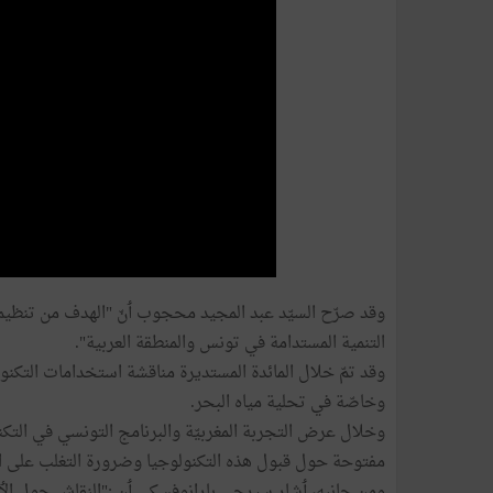
وقد صرّح السيّد عبد المجيد محجوب ٲنّ "الهدف من تنظيم ه
التنمية المستدامة في تونس والمنطقة العربية".
وقد تمّ خلال المائدة المستديرة مناقشة استخدامات التكنولو
وخاصّة في تحلية مياه البحر.
وخلال عرض التجربة المغربيّة والبرنامج التونسي في التكنول
مفتوحة حول قبول هذه التكنولوجيا وضرورة التغلب على 
ومن جانبه، ٲشار سيرجي بارانوفسكي ٲن :"النقاش حول الٲم