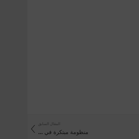
المقال السابق
منظومة ‬مبتكرة ‬في ...