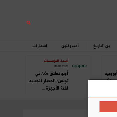
من التاريخ
أدب وفنون
اصدارات
أصداء المؤسسات
-
04.08.2026
وروبية
أوبو تطلق A6c في
يليًا
تونس: المعيار الجديد
لفئة الأجهزة ...