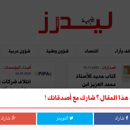
ف وآراء
اقتصاد
شؤون وطنية
شؤون عربية
اصدارات
أصداء المؤسسات
-
- 18.11.2025
06.08.2026
كتاب جديد للأستاذ
ائتلاف شركات أ
محمد العزيز ابن
يطوّر نموذجًا تحو
عاشور: "المدينة في ...
ذا المقال ؟ شارك مع أصدقائك !
لتصنيع ...
شارك
التويتر
شارك