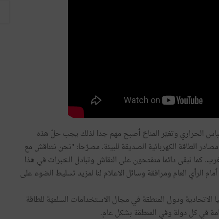
اس الحراري وتغيّر المناخ ٲصبح مهم جدا لذلك يجب حلّ هذه
صادر الطاقة الكهربائية الصديقة للبيئة. مصرّحا: "نحن نتناقش مع
غرب. كما نبقى دائما منفتحون على النقاش وتبادل الخبرات في هذا
مام الرأي العام ومرافقة وسائل الاعلام لنا لمزيد تسليط الضوء على
ا الاتحادية ودول المنطقة في مجال الاستخدامات السلميّة للطاقة
دامة في كل دولة وفي المنطقة بشكل عام.