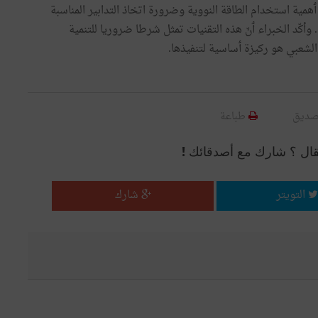
ٲهمية استخدام الطاقة النووية وضرورة اتخاذ التدابير المناسبة
وأكّد الخبراء ٲنّ هذه التقنيات تمثل شرطا ضروريا للتنمية
الشعبي هو ركيزة ٲساسية لتنفيذها.
صديق
طباعة
قال ؟ شارك مع أصدقائك !
التويتر
شارك