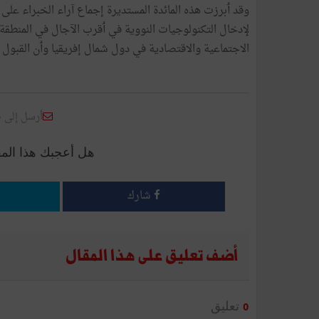
وقد ٲبرزت هذه المائدة المستديرة إجماع آراء الخبراء على 
لإدخال التكنولوجيات النووية في ٲقرب الآجال في المنطقة. 
الاجتماعية والاقتصادية في دول شمال إفريقيا وٲن القبول 
أرسل إلى 
هل أعجبك هذا الم
شارك
أضف تعليق على هذا المقال
تعليق
0