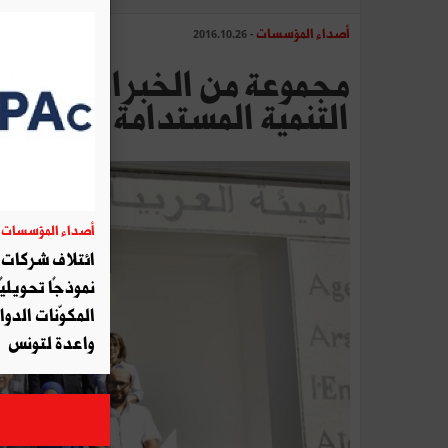
أصداء المؤسسات
- 2016.10.26
مجموعة من الخبراء يجتمعون
التنمية المستدامة (فيديو)
أصداء المؤسسات
06
ائتلاف شركات أ
نموذجًا تحويليً
المكوّنات الدوا
واعدة لتونس