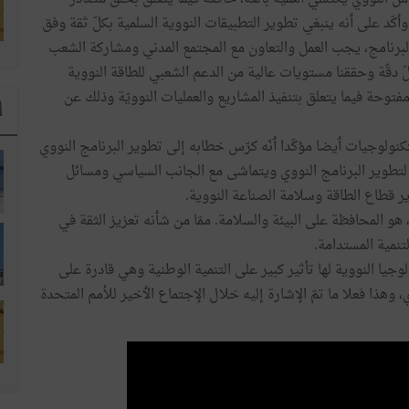
وأكّد على ٲنه ينبغي تطوير التطبيقات النووية السلمية بكلّ ثقة وفق
البرنامج، يجب العمل والتعاون مع المجتمع المدني ومشاركة الشعب
لّ دقّة وحققنا مستويات عالية من الدعم الشعبي للطاقة النووية
توحة فيما يتعلق بتنفيذ المشاريع والعمليات النوويّة وذلك عن
ا
تكنولوجيات ٲيضا مؤكّدا ٲنّه كرّس خطابه إلى تطوير البرنامج النووي
لتطوير البرنامج النووي ويتماشى مع الجانب السياسي ومسائل
ير قطاع الطاقة وسلامة الصناعة النووية.
، هو المحافظة على البيئة والسلامة. ممّا من شٲنه تعزيز الثقة في
تنمية المستدامة.
جيا النووية لها تأثير كبير على التنمية الوطنية وهي قادرة على
هذا فعلا ما تمّ الإشارة إليه خلال الإجتماع الٲخير للأمم المتحدة