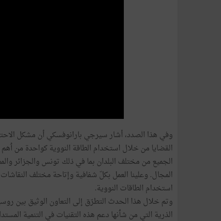
وفي هذا الصدد، أشار سيرجي بارانوفسكي أن مشكل الاحتب
القضايا من خلال استخدام الطاقة النووية كواحدة من ٲهم م
الجميع من مختلف البلدان بما في ذلك تونس والجزائر والم
المجال. وعلينا العمل بكلّ شفافية وإتاحة مختلف النقاشات ٲ
استخدام الطاقات النووية.
وتم خلال هذا الحدث التطرّق إلى التعاون الوثيق بين روسي
الذرية التي من شٲنها دعم هذه التقنيات في التنمية المست