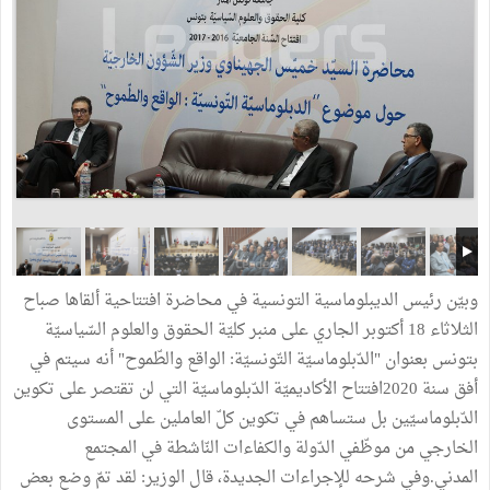
وبيّن رئيس الديبلوماسية التونسية في محاضرة افتتاحية ألقاها صباح
الثلاثاء 18 أكتوبر الجاري على منبر كليّة الحقوق والعلوم السّياسيّة
بتونس بعنوان "الدّبلوماسيّة التّونسيّة: الواقع والطّموح" أنه سيتم في
أفق سنة 2020افتتاح الأكاديميّة الدّبلوماسيّة التي لن تقتصر على تكوين
الدّبلوماسيّين بل ستساهم في تكوين كلّ العاملين على المستوى
الخارجي من موظّفي الدّولة والكفاءات النّاشطة في المجتمع
المدني.وفي شرحه للإجراءات الجديدة، قال الوزير: لقد تمّ وضع بعض