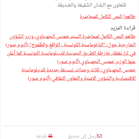
للتّعاون مع البلدان الشّقيقة والصّديقة.
طالعوا النص الكامل للمحاضرة
قراءة المزيد
طالعو النص الكامل لمحاضرة السيّد خميّس الجهيناوي، وزير الشّؤون
الخارجيّة حول: "الدّبلوماسيّة التّونسيّة : الواقع والطّموح" (ألبوم صور)
في 12 نقطة، خارطة الطريق الجديدة للديبلوماسية التونسية كما أعلن
عنها الوزير خميّس الجهيناوي (ألبوم صور)
خميّس الجهيناوي: ثلاث وحدات تنسيقة جديدة للديبلوماسيّة
الاقتصادية والشؤون الامنيّة والتعاون الثقافي (ألبوم صور)
أرسل إلى صديق
طباعة