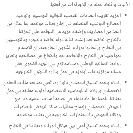
الآليّات واتّخاذ جملة من الإجراءات من أهمّها:
المزيد تقريب الخدمات القنصلية للجالية التونسية، وتوحيد
المصالح التونسية المختلفة في إطار بعثات موحّدة، بما يمكّن من
الحدّ من المصاريف وإضفاء مزيد من النجاعة على تحرّكنا
بالخارج، خاصّة بعد إنشاء كتابة دولة خاصّة بالهجرة وبالتّونسيّين
في الخارج وإلحاقها بوزارة الشّؤون الخارجيّة. إنّ الاهتمام
بمواطنينا في الخارج والإحاطة بهم والدّفاع عن مصالحهم وتعزيز
روابط انتمائهم الوطني ومساهماتهم في الجهد التّنموي تظل
مسالة مركزيّة ذات أولويّة في عمل وزارة الشّؤون الخارجيّة.
إنشاء وحدة تنسيق اقتصادي بالوزارة، تُعنى بمتابعة ملفّات التعاون
الاقتصادي وإيلاء الدبلوماسية الاقتصادية أولوية مطلقة في عمل
بعثاتنا، باعتبارها أداة فاعلة في خدمة أهداف التنمية وبرامج
النهوض الاقتصادي (إدماج ممثلّيات مركز النهوض بالصادرات
ووكالة النهوض بالاستثمارات الخارجية في بعثات موحّدة)،
إنشاء وحدة تنسيق أمني بين هياكل الوزارة وبعثاتنا في الخارج