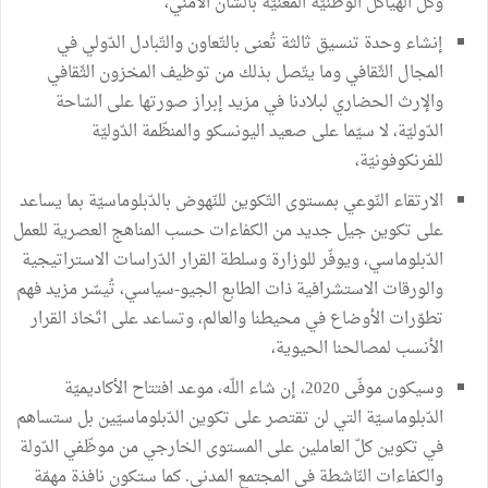
وكلّ الهياكل الوطنيّة المعنيّة بالشّأن الأمني،
إنشاء وحدة تنسيق ثالثة تُعنى بالتّعاون والتّبادل الدّولي في
المجال الثّقافي وما يتّصل بذلك من توظيف المخزون الثّقافي
والإرث الحضاري لبلادنا في مزيد إبراز صورتها على السّاحة
الدّوليّة، لا سيّما على صعيد اليونسكو والمنظّمة الدّوليّة
للفرنكوفونيّة،
الارتقاء النّوعي بمستوى التّكوين للنّهوض بالدّبلوماسيّة بما يساعد
على تكوين جيل جديد من الكفاءات حسب المناهج العصرية للعمل
الدّبلوماسي، ويوفّر للوزارة وسلطة القرار الدّراسات الاستراتيجية
والورقات الاستشرافية ذات الطابع الجيو-سياسي، تُيسّر مزيد فهم
تطوّرات الأوضاع في محيطنا والعالم، وتساعد على اتّخاذ القرار
الأنسب لمصالحنا الحيوية،
وسيكون موفّى 2020، إن شاء اللّه، موعد افتتاح الأكاديميّة
الدّبلوماسيّة التي لن تقتصر على تكوين الدّبلوماسيّين بل ستساهم
في تكوين كلّ العاملين على المستوى الخارجي من موظّفي الدّولة
والكفاءات النّاشطة في المجتمع المدني. كما ستكون نافذة مهمّة