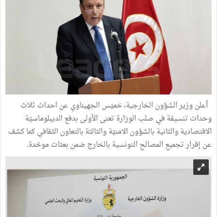
أعلن وزير الشؤون الخارجية، خميّس الجهيناوي عن احداث ثلاث
وحدات تنسيقة في صلب الوزارة تعنى الأولى بدفع الديبلوماسيّة
الاقتصادية والثانية بالشؤون الامنيّة والثالثة بالتعاون الثقافي كما كشف
عن إقرار تجميع المصالح التونسية بالخارج ضمن بعثات موحّدة.