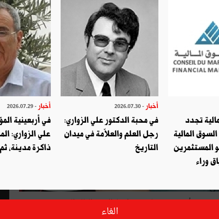
أخبار
أخبار
- 2026.07.29
- 2026.07.30
الية تجدد
في محبة الدكتور علي الزواري:
في أربعينية المؤ
السوق المالية
رجل العلم والعلاّمة في ميدان
علي الزواري: الم
و المستثمرين
التاريخ
ذاكرة مدينة، ثم
ق وراء
 " لن يضفي أية شرعية على تصرّف باطل في الملك العمومي" و بيّنت "
الغاء
مي واسترجاع ما تمّ افتكاكه لفائدة المجموعة الوطنية وهي في ذلك