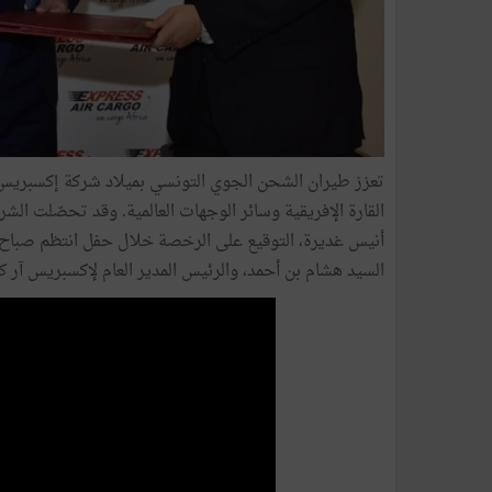
تعزز طيران الشحن الجوي التونسي بميلاد شركة إكسبريس
القارة الإفريقية وسائر الوجهات العالمية. وقد تحصّلت الشر
السيد هشام بن أحمد، والرئيس المدير العام لإكسبريس آر ك