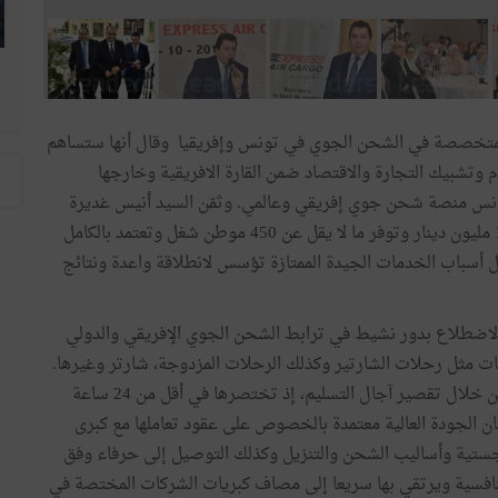
 المتخصصة في الشحن الجوي في تونس وإفريقيا وقال أنها ستساهم
 وتشبيك التجارة والاقتصاد ضمن القارة الافريقية وخارجها
تونس منصة شحن جوي إفريقي وعالمي. وثمّن السيد أنيس غديرة
مبادرة مؤسس الشركة الذي سخّر تمويلات هامة تفوق 160 مليون دينار وتوفر ما لا يقل عن 450 موطن شغل وتعتمد بالكامل
ل أسباب الخدمات الجيدة الممتازة تؤسس لانطلاقة واعدة ونتائج
الاضطلاع بدور نشيط في ترابط الشحن الجوي الإفريقي والدولي
ات مثل رحلات الشارتير وكذلك الرحلات المزدوجة، شارتر وغيرها.
وأضاف أن إكسبريس آر كارڤو تتحلى بامتيازات تفاضلية من خلال تقصير آجال التسليم، إذ تختصرها في أقل من 24 ساعة
ان الجودة العالية معتمدة بالخصوص على عقود تعاملها مع كبرى
لوجستية وأساليب الشحن والتنزيل وكذلك التوصيل إلى حرفاء وفق
لتنافسية ويرتقي بها سريعا إلى مصاف كبريات الشركات المختصة في