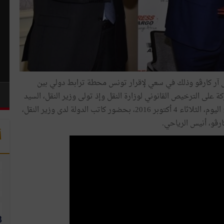
 آر كارڤو وذلك في سعي لإقرار تونس محطة ترابط دولي بين
كة على الترخيص القانوني لوزارة النقل وإذ تولى وزير النقل، السيد
أنيس غديرة، التوقيع على الرخصة خلال حفل انتظم صباح اليوم، الثلاثاء 4 أكتوبر 2016، بحضور كاتب الدولة لدى وزير النقل،
ارڤو، أنيس الرياحي.
أ