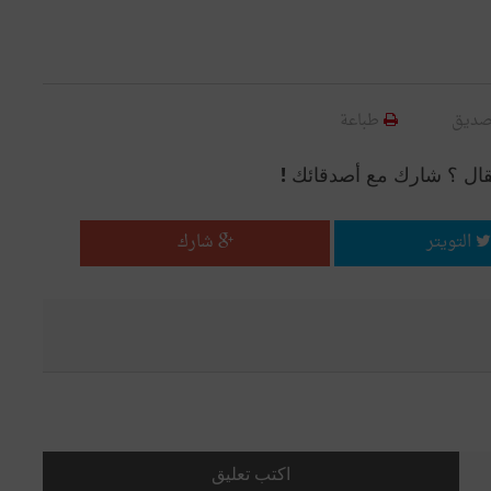
صديق
طباعة
قال ؟ شارك مع أصدقائك !
التويتر
شارك
اكتب تعليق