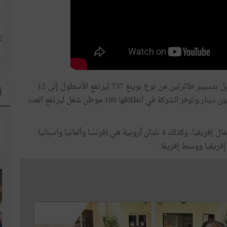
وتنطلق هذه الشركة في عملياتها بداية من شهر نوفمبر المقبل بتسيير طائرتين من نوع بوينغ 737 ليرتفع الأسطول إلى 12
ا
طائرة في أواخر سنة 2018، وذلك باستثمارات تبلغ 160 مليون دينار.وتوفر الشركة في انطلاقها 100 موطن شغل ليرتفع العدد
وتشمل خدمات إكسبريس آر كارڤو في مرحلة أولى دول شمال إفريقيا، وكذلك 4 بلدان أروبية هي (فرنسا وألمانيا واسبانيا
إفريقيا ووسط إفريقا.