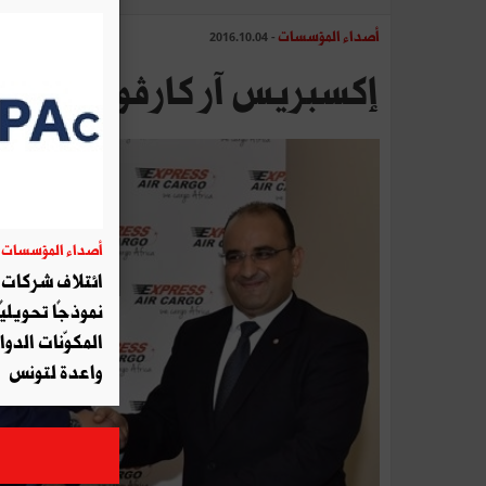
أصداء المؤسسات
- 2016.10.04
إكسبريس آر كارڤو تطلق أج
أصداء المؤسسات
06
ائتلاف شركات أ
نموذجًا تحويليً
المكوّنات الدوا
واعدة لتونس