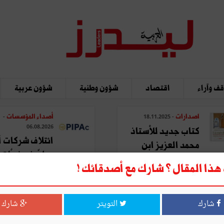
ف وآراء
اقتصاد
شؤون وطنية
شؤون عربية
اصدارات
أصداء المؤسسات
-
- 18.11.2025
06.08.2026
كتاب جديد للأستاذ
ائتلاف شركات أ
محمد العزيز ابن
يطوّر نموذجًا تحو
عاشور: "المدينة في ...
ذا المقال ؟ شارك مع أصدقائك !
لتصنيع ...
شارك
التويتر
شارك