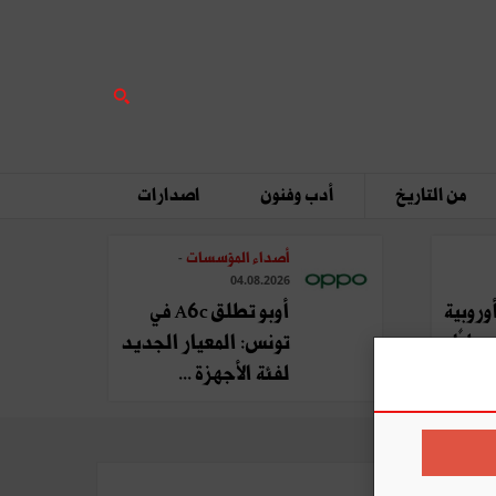
من التاريخ
أدب وفنون
اصدارات
أصداء المؤسسات
-
04.08.2026
وروبية
أوبو تطلق A6c في
يليًا
تونس: المعيار الجديد
لفئة الأجهزة ...