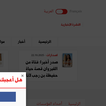
Français
العربية
النشرة الإخبارية
الرئيسية
أخبار
مواق
اصدارات
- 22.10.2025
صدر أخيرا: فتاة من
القيروان قصة حياة
حفيظة بن رجب لاتا
هل أعجبك ه
الرئيسية
أصداء المؤسسات