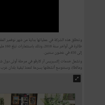
إلى 450 في غضون سنتين.
ومالطا). وستتوسع أنشطتها بسرعة لتمتدّ لبقية بلدان غرب 