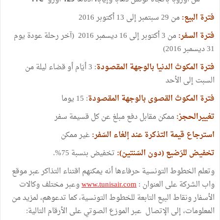
فترة
البيع
:
من
29
سبتمبر
إلى
13
أكتوبر
2016
فترة
السفر
:
من
3
أكتوبر
إلى
16
ديسمبر
2016
(
آخر
رحلة
عودة
يوم
31
ديسمبر
2016)
فترة
المكوث
الدنيا
بالوجهة
المقصودة
: 3
أيَام
أو
قضاء
ليلة
من
السبت
إلى
الأحد
فترة
المكوث
القصوى
بالوجهة
المقصودة
: 15
يوما
تغييرالحجز
:
ممكن
مقابل
دفع
مبلغ
عن
كل
قسيمة
سفر
استرجاع
قيمة
التذكرة
عند
إلغاء
السَفر
:
غير
ممكن
تخفيض
للرَضيع
(
دون
السَنتين
):
تخفيض
بنسبة
75%.
وتعلم
الخطوط
التونسية
حرفاءها
أنه
يمكنهم
اقتناء
التذاكر
عبر
موقع
واب
الشركة
على
العنوان
:
www.tunisair.com
وعبر
مختلف
وكالات
الأسفار
ونقاط
البيع
التابعة
للخطوط
التونسية،
كما
تدعوهم،
لمزيد
من
المعلومات،
إلى
الإتصال
عبر
الموزع
الصوتي
على
الأرقام
التالية
: