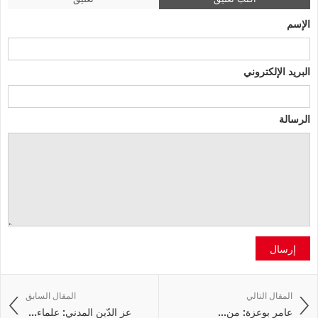
الإسم
البريد الإلكتروني
الرسالة
إرسال
المقال التالي
المقال السابق
عامر‭ ‬بوعزة: من‭ ...
عز الدّين المدني: علماء‭ ...