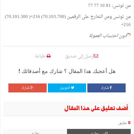
من
تونس
:
81 10 77 77
من
تونس
ومن
الخارج
على
الرقمين
(70.103.700) 216+( 70.101.300)
216+
(*)
دون
احتساب
العمولة
أرسل إلى صديق
طباعة
هل أعجبك هذا المقال ؟ شارك مع أصدقائك !
شارك
التويتر
شارك
أضف تعليق على هذا المقال
0
تعليق
اكتب تعليق
تعليق