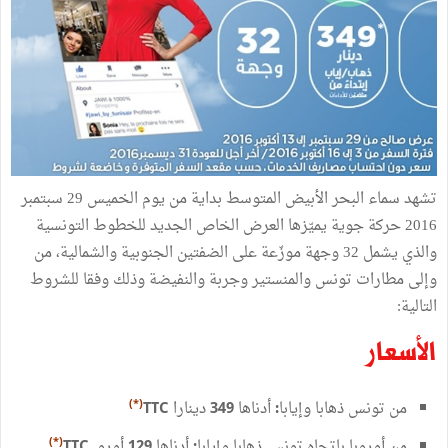
تشهد
سماء
البحر
الأبيض
المتوسط
بداية
من
يوم
الخميس
29
سبتمبر
2016
حركة
جوية
يميّزها
العرض
الخاص
الجديد
للخطوط
التونسية
والذي
يشمل
32
وجهة
موزّعة
على
الضفتين
الجنوبية
والشمالية،
من
وإلى
مطارات
تونس
والمنستير
وجربة
والنفيضة
وذلك
وفقا
للشروط
التالية
:
الأسعار
من
تونس
ذهابا
وإيابا
أدناها
دينارا
(*)
TTC
349
:
من
أوروبا
باتجاه
تونس
ذهابا
وإيابا
أدناها
أورو
(*)
TTC
129
: