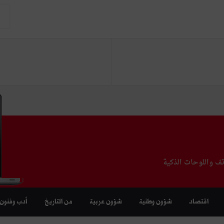
تف واللوحات الذكية
اقتصاد
شؤون وطنية
شؤون عربية
من التاريخ
أدب وفنون