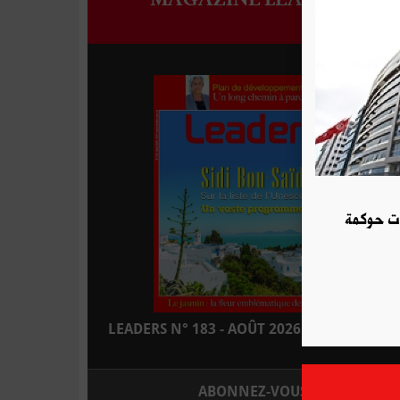
ات حوكمة
LEADERS N° 183 - AOÛT 2026 : EN KIOSQUE
ABONNEZ-VOUS