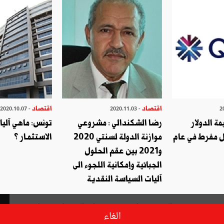
اقتصاد
اقتصاد
- 2020.10.07
- 2020.11.03
ة الدولار
رضا الشكندالي : مشروعي
تونس: ماهي آلي
 مفرط في عام
موازنة الدولة لسنتي 2020
الاستثمـار ؟
و2021 بين عقم الحلول
الجبائية وإمكانية اللجوء الى
آليات السياسة النقدية
تزامنا مع احتفالها بعيد ميلادها الثالث في تونس، أعلنت شركة ORIFLAME السويدية رائدة مستحضرات التجميل عن نقل
الغاء
مهمة المدير العام من السيّد Jonas Haeggqvist إلى السيّد Magnus Pettersson. وانتظم بالمناسبة حفل بهيج بحضور سفير