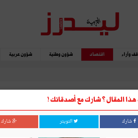
ف وآراء
اقتصاد
شؤون وطنية
شؤون عربية
ذا المقال ؟ شارك مع أصدقائك !
شارك
التويتر
شارك