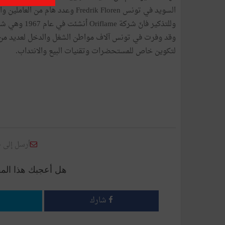
السويد في تونس Fredrik Floren وعدد هام من العاملين والضيوف.
وللتذكير فان
وقد وفرت في تونس آلاف مواطن الشغل والدخل لعديد من ا
لتكوين خاص للمستحضرات وتقنيات البيع والانتداب.
أرسل إلى 
هل أعجبك هذا الم
شارك