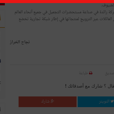
ّ شركة Oriflame أنشئت في عام 1967 وهي شركة رائدة في صناعة مستحضرات التجميل في جميع أنحاء العالم
أ
لعائلات عبر الترويج لمنتجاتها في إطار شبكة تجارية تخضع
نجاح الخراز
صديق
طباعة
قال ؟ شارك مع أصدقائك !
التويتر
شارك
ا