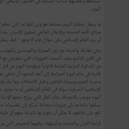
تشددهم وتعصبهم اسبانيا المسلمة في العصور الوسطى، أو ا
اليوم.
ما يجعل لحظتنا اليوم مختلفة هو وزن القواعد التي تنظم ال
ميثاق الأمم المتحدة والإعلان العالمي لحقوق الإنسان. يض
أن يرد العالم الإسلامي على سؤال هام ألا وهو: " كيف يمكن
وفي مفارقة واضحة مع زمن المعتزلة والموحدين والمؤسسين
في القرن التاسع عشر، أضحت المرويات التي تتعارض مع الق
من الصكوك الدولية الملزمة قانونياً مرفوضة اليوم من قبل ال
قادرة في عالم اليوم المترابط إلى أبعد الحدود أن تخفي بع
وحرية التعبير وسيادة القانون وتقبل الاختلاف. وما عاد بإم
الإسلامية الحرفية سواءً في العالم الإسلامي أو ما تجاوز 
اليوم موجب بالاعتراف بتلك العلل التي يرزح تحتها الإسلام
يسلّموا بالحاجة إلى مرويات مضادة ترتكز إلى تفسيرات مخت
تقع على عاتقهم. لا يمكن أن يقوم بها بالنيابة عنهم أي طر
قراءة القرآن والحديث وتأويلهما ــ وفيهما النصوص التي يرتكز