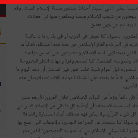
قلة اليوم يشككون بأن اسم الإسلام في الغرب تلطخ منذ أحداث الحادي عشر من سبتمبر 2011.
مسة عشر التي أعقبت أحداث سبتمبر سمعة الإسلام السيئة. وقد
اليوم يجعلون من شجب الإسلام منصة ينطلقون منها في حملات
 نارية تنم عن جهل مطبق.
أ
والعشرين ــ سواء كنا نعيش في الغرب أو في بلدان ذات غالبية
زية في التراث والفكر الإسلامي من حدة هذه المشكلة. فغالباً ما
ء الذين يتحدثون باسم الإسلام ويتصرفون على أساس قواعده.
لام ونصوصه المقدسة. كما تضخم وفرة وجهات النظر المطروحة
 لنتصوره قبل أعوام قليلة خلت. فمن غير المدهش أن نجد اليوم ما
امي غالباً ما يعتمد على الشبكة الدولية (الإنترنت) لإيصال هذه
الأخرى.
ً كان دائماً جزءاً من التراث الإسلامي خلال القرون الأربعة عشر
طة السياسية، لاستطعنا أن نُوضّح كل ما بقي من الإسلام كدين في
ل شيء القرآن. ولا يمكن فهم مختلف أبعاد الحضارة والثقافة
ا سواءً كنا نتحدث عن الصراحة الجديرة بالإعجاب التي تمتع بها
صر الكلاسيكي للإسلام، في أو أصولية "الموحدين" الذين دمّر