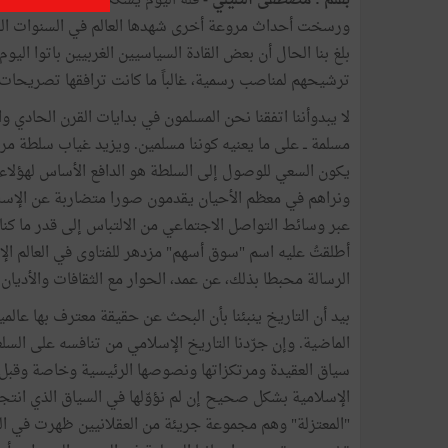
بقلم : مصطفى التليلي -
ورسخت أحداث مروعة أخرى شهدها العالم في السنوات الخ
بلغ بنا الحال أن بعض القادة السياسيين الغربيين باتوا 
ترشيحهم لمناصب رسمية، غالباً ما كانت ترافقها تصريحات
لا يبدوأننا اتفقنا نحن المسلمون في بدايات القرن الحادي 
مسلمة ــ على ما يعنيه كوننا مسلمين. ويزيد غياب سلطة مرك
يكون السعي للوصول إلى السلطة هو الدافع الأساس لهؤلا
ونراهم في معظم الأحيان يقدمون صورا متضاربة عن الإس
عبر وسائط التواصل الاجتماعي من الالتباس إلى قدر ما كنا
أطلقتُ عليه اسم "سوق أسهم" مزدهر للفتاوى في العالم الإسل
الرسالة محبطا بذلك، عن عمد، الحوار مع الثقافات والأديان 
بيد أن التاريخ ينبئنا بأن البحث عن حقيقة معترف بها عالميا
الماضية. وإن جرّدنا التاريخ الإسلامي من تنافسه على السل
سياق العقيدة ومرتكزاتها ونصوصها الرئيسية وخاصة وقبل ك
الإسلامية بشكل صحيح إن لم نؤوّلها في السياق الذي انتجه
"المعتزلة" وهم مجموعة جريئة من العقلانيين ظهرت في الع