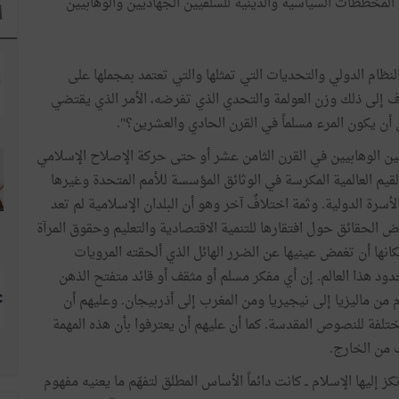
لمخططات السياسية والدينية للسلفيين الجهاديين والوهابيين
ا
نظام الدولي والتحديات التي تمثلها والتي تعتمد بمجملها على
اف إلى ذلك وزن العولمة والتحدي الذي تفرضه، الأمر الذي يقتضي
 أن يكون المرء مسلماً في القرن الحادي والعشرين؟".
 الوهابيين في القرن الثامن عشر أو حتى حركة الإصلاح الإسلامي
يم العالمية المكرسة في الوثائق المؤسسة للأمم المتحدة وغيرها
أسرة الدولية. وثمة اختلافٌ آخر وهو أن البلدان الإسلامية لم تعد
ض الحقائق حول افتقارها للتنمية الاقتصادية والتعليم وحقوق المرآة
كانها أن تغمض عينيها عن الضرر الهائل الذي ألحقته المرويات
حدود هذا العالم. إن أي مفكر مسلم أو مثقف أو قائد متفتح الذهن
 من ماليزيا إلى نيجيريا ومن المغرب إلى أذربيجان. وعليهم أن
لفة للنصوص المقدسة. كما أن عليهم أن يعترفوا بأن هذه المهمة
ف من الخارج.
 إليها الإسلام ــ كانت دائماً الأساس المطلق لتفهّم ما يعنيه مفهوم