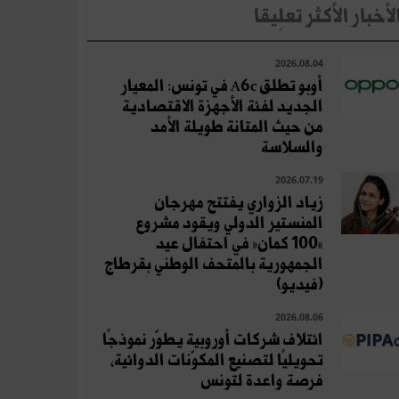
لأخبار الأكثر تعلِيقا
2026.08.04
أوبو تطلق A6c في تونس: المعيار
الجديد لفئة الأجهزة الاقتصادية
من حيث المتانة طويلة الأمد
والسلاسة
2026.07.19
زياد الزواري يفتتح مهرجان
المنستير الدولي ويقود مشروع
«100 كمان» في احتفال عيد
الجمهورية بالمتحف الوطني بقرطاج
(فيديو)
2026.08.06
ائتلاف شركات أوروبية يطوّر نموذجًا
تحويليًا لتصنيع المكوّنات الدوائية،
فرصة واعدة لتونس