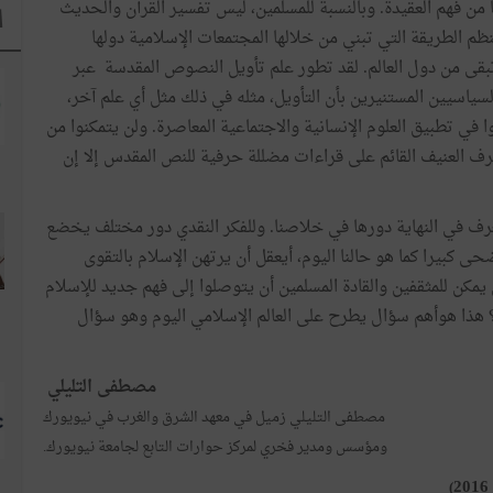
ا من فهم العقيدة. وبالنسبة للمسلمين، ليس تفسير القرآن والحديث
ا
ظم الطريقة التي تبني من خلالها المجتمعات الإسلامية دولها
 تبقى من دول العالم. لقد تطور علم تأويل النصوص المقدسة عبر
سياسيين المستنيرين بأن التأويل، مثله في ذلك مثل أي علم آخر،
 في تطبيق العلوم الإنسانية والاجتماعية المعاصرة. ولن يتمكنوا من
 العنيف القائم على قراءات مضللة حرفية للنص المقدس إلا إن
يعرف في النهاية دورها في خلاصنا. وللفكر النقدي دور مختلف يخضع
 كبيرا كما هو حالنا اليوم، أيعقل أن يرتهن الإسلام بالتقوى
مكن للمثقفين والقادة المسلمين أن يتوصلوا إلى فهم جديد للإسلام
؟ هذا هوأهم سؤال يطرح على العالم الإسلامي اليوم وهو سؤال
مصطفى التليلي
مصطفى التليلي زميل في معهد الشرق والغرب في نيويورك
ومؤسس ومدير فخري لمركز حوارات التابع لجامعة نيويورك.
)