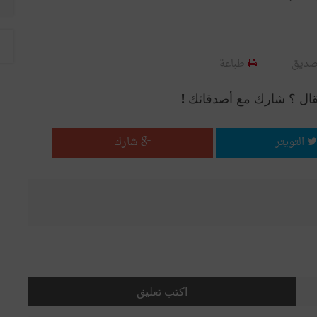
صديق
طباعة
قال ؟ شارك مع أصدقائك !
التويتر
شارك
اكتب تعليق