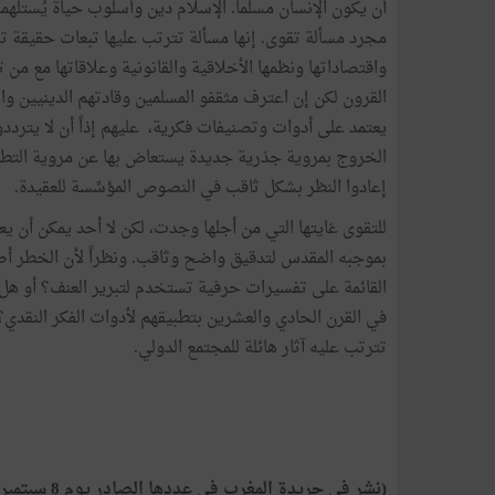
أن يكون الإنسان مسلماً. الإسلام دين وأسلوب حياة يُستلهم
مجرد مسألة تقوى. إنها مسألة تترتب عليها تبعات حقيقة تن
واقتصاداتها ونظمها الأخلاقية والقانونية وعلاقاتها مع من
القرون لكن إن اعترف مثقفو المسلمين وقادتهم الدينيين وال
يعتمد على أدوات وتصنيفات فكرية، عليهم إذاً أن لا يترددوا
الخروج بمروية جذرية جديدة يستعاض بها عن مروية التطرف
إعادوا النظر بشكل ثاقب في النصوص المؤسِّسة للعقيدة.
للتقوى غايتها التي من أجلها وجدت، لكن لا أحد يمكن أن 
بموجبه المقدس لتدقيق واضح وثاقب. ونظراً لأن الخطر أضحى
القائمة على تفسيرات حرفية تستخدم لتبرير العنف؟ أو هل ي
في القرن الحادي والعشرين بتطبيقهم لأدوات الفكر النقدي
تترتب عليه آثار هائلة للمجتمع الدولي.
(نشر في جريدة المغرب في عددها الصادر يوم 8 سبتمبر 2016