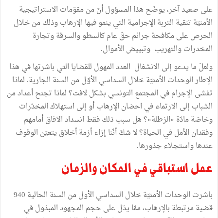
على
صعيد
آخر،
يوضّح
هذا
المسؤول
أنّ
من
مقوّمات
الاستراتيجية
الأمنيّة
تنقية
التربة
الإجرامية
التي
ينمو
فيها
الإرهاب
وذلك
من
خلال
الحرص
على
مكافحة
جرائم
حقّ
عام
كالسطو
والسرقة
وتجارة
المخدرات
والتهريب
وتبييض
الأموال
.
ولعلّ
ما
يدعو
إلى
الانشغال
العدد
المهول
للقضايا
التي
باشرتها
في
هذا
الإطار
الوحدات
الأمنيّة
خلال
السداسي
الأوّل
من
السنة
الجارية
.
لماذا
تفشى
الإجرام
في
المجتمع
التونسي
بشكل
لافت؟
لماذا
تجنح
أعداد
من
الشباب
إلى
الارتماء
في
احضان
الإرهاب
أو
إلى
استهلاك
المخدّرات
وخاصّة
مادّة
«
الزطلة»؟
هل
سبب
ذلك
فقط
انسداد
الآفاق
أمامهم
وفقدان
الأمل
في
الحياة؟
لا
شكّ
أنّنا
إزاء
أزمة
أخلاق
يتعيّن
الوقوف
عندها
واستجلاء
جذورها
.
عمل
استباقي
في
المكان
والزمان
باشرت
الوحدات
الأمنيّة
خلال
السداسي
الأول
من
السنة
الحالية
940
قضية
مرتبطة
بالإرهاب،
ممّا
يدّل
على
حجم
المجهود المبذول
في