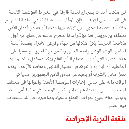
لئن
شكّلت
أحداث
بنقردان
لحظة
فارقة
في
انخراط
المؤسّسة
الأمنيّة
في
الحرب
على
الإرهاب،
فإنّ
توفّقها
بسرعة
فائقة
في
إماطة
اللثام
عن
ملابسات
قضية
التحيّل
التي
تورّط
فيها
مؤخّرا
أربعة
من
أعوان
الأمن
بمنطقة
بن
عروس
تعدّ
مؤشّرا
هامّا
لمنعرج
حاسم
في
عملها
من
أجل
مكافحة
الجريمة
بكلّ
أشكالها
من
جهة،
وفرض
الالتزام
بعقيدة
أمنيّة
أساسها
الولاء
للوطن
ولقيم
الجمهورية
من
جهة
أخرى
.
وتعقيبا
على
هذه
القضية
التي
أثارت
اهتمام
الرأي
العام
يؤكّد
مسؤول
سام
بوزارة
الداخلية
أنّ
الوزارة
لا
تتردّد
في
تطبيق
القانون
ومعاقبة
كلّ
عون
يقوم
بفعل
مخلّ
بالشرف
أو
يحيد
عن
مبادئ
الأمن
الجمهوري،
مثنيا
في
الوقت
ذاته
على
تفاني
إطارات
المؤسسة
الأمنيّة
وأعوانها
في
مختلف
الوحدات
وعلى
استعدادهم
الدائم
للقيام
بالواجب
في
حفظ
أمن
البلاد
وتوفير
مناخ
يتيح
للمواطن
التمتّع
بالحياة
ومباهجها،
في
بلد
يستطاب
فيه
العيش
.
تنقية
التربة
الإجرامية