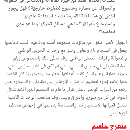
عمليات
إقصاء
لعدد
من
خيرة
كفاءاته
واندساس
في
صفوفه
وانحراف
عن
مساره
وخضوع
لضغوط
خارجيّة؟
فهل
يجوز
القول
إنّ
هذه
الآلة
القديمة
بصدد
استعادة
عافيتها
واسترجاع
قدراتها؟
ما
هي
وسائل
تحرّكها
وما
هو
مدى
نجاعتها؟
الجهاز
الأمني
مكوّن
من
مكوّنات
منظومة
أمنيّة
ودفاعيّة
أثبتت
نجاعتها،
يعمل
في
انسجام
تامّ
وتعاون
وثيق
مع
وحدات
الحرس
الوطني
والديوانة
وقوّات
الجيش
الوطني
.
وقد
تجلّى
ذلك
بالخصوص
إبّان
عملية
بنقردان
في
مارس
الماضي،
التي
لم
تكن
في
نظر
مسؤول
أمني
مجرّد
عمليّة
إرهابية،
بل
كانت
أهدافها
أخطر
ممّا
يتصوّر،
إذ
كان
القصد
منها
إقامة
إمارة
لتنظيم
«
داعش
»
الإرهابي
في
بنقردان،
والسيطرة
على
رقعة
من
التراب
الوطني،
على
غرار
ما
قام
به
التنظيم
الذي
اتّخذ
شكل
الدولة
في
كل
من
سوريا
والعراق
وليبيا
.
وقد
ساهمت
الوحدات
الأمنيّة
بفضل
قدراتها
الاستخباراتية
والعملياتية
بنصيبها
في
إجهاض
مخطط
الإرهابيين
.
منعرج
حاسم