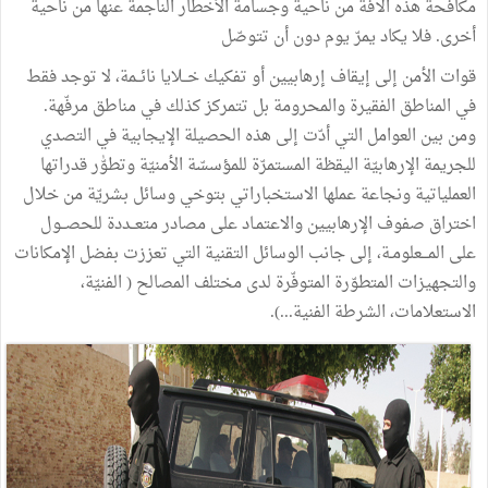
مكافحة
هذه
الآفة
من
ناحية وجسامة
الأخطار
الناجمة
عنها
من
ناحية
أخرى
.
فلا
يكاد
يمرّ
يوم
دون
أن
تتوصّل
قوات
الأمن
إلى
إيقاف
إرهابيين
أو
تفكيك
خــلايا
نائــمة،
لا
توجد
فقط
في
المناطق
الفقيرة
والمحرومة
بل
تتمركز
كذلك
في
مناطق
مرفّهة
.
ومن
بين
العوامل
التي
أدّت
إلى
هذه
الحصيلة
الإيجابية
في
التصدي
للجريمة
الإرهابيّة
اليقظة
المستمرّة
للمؤسسّة الأمنيّة
وتطوّٰر
قدراتها
العملياتية
ونجاعة
عملها
الاستخباراتي
بتوخي
وسائل
بشريّة
من
خلال
اختراق
صفوف
الإرهابيين
والاعتمـاد
على
مصادر
متعــددة
للحصــول
على
المـــعلومـة،
إلى
جانب
الوسائل
التقنية
التي
تعززت
بفضل
الإمكانات
والتجهيزات
المتطوّرة
المتوفّرة
لدى
مختلف
المصالح
(
الفنيّة،
الاستعلامات،
الشرطة
الفنية
...).