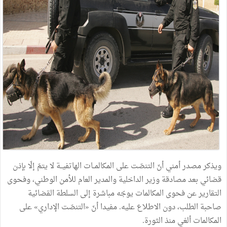
ويذكر
مصدر
أمني
أنّ
التنصّت
على
المكالمــات
الهاتفيــة
لا
يتمّ
إلّا
بإذن
قضائي
بعد
مصادقة
وزير
الداخلية
والمدير
العام
للأمن
الوطني،
وفحوى
التقارير
عن
فحوى
المكالمات
يوجّه
مباشرة
إلى
السلطة
القضائية
صاحبة
الطلب،
دون
الاطلاع
عليه
.
مفيدا
أنّ
«
التنصّت
الإداري
»
على
المكالمات
ألغي
منذ
الثورة
.