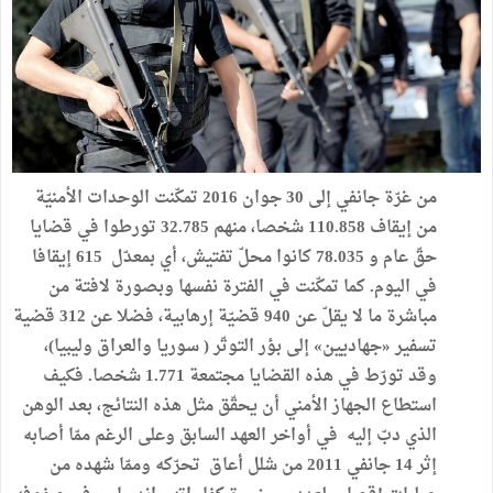
من
غرّة
جانفي
إلى
30
جوان
2016
تمكّنت
الوحدات
الأمنيّة
من
إيقاف
858
.
110
شخصا،
منهم
785
.
32
تورطوا
في
قضايا
حقّ
عام
و
035
.
78
كانوا
محلّ
تفتيش،
أي
بمعدّل
615
إيقافا
في
اليوم
.
كما
تمكّنت
في
الفترة
نفسها
وبصورة
لافتة
من
مباشرة
ما
لا
يقلّ
عن
940
قضيّة
إرهابية،
فضلا
عن
312
قضية
تسفير
«
جهاديين
»
إلى
بؤر
التوتّر
(
سوريا
والعراق
وليبيا
)
،
وقد
تورّط
في
هذه
القضايا
مجتمعة
771
.
1
شخصا
.
فكيف
استطاع
الجهاز
الأمني
أن
يحقّق
مثل
هذه
النتائج،
بعد
الوهن
الذي
دبّ
إليه
في
أواخر
العهد
السابق
وعلى
الرغم
ممّا
أصابه
إثر
14
جانفي
2011
من
شلل
أعاق
تحرّكه
وممّا
شهده
من