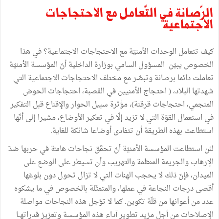
الرّصانة
في
التّعامل
مع
الاحتجاجات
الاجتماعية
كيف
تتعامل
الوحدات
الأمنيّة
مع
الاحتجاجات
الاجتماعية؟
في
هذا
الخصوص
يبيّن
المسؤول
السامي
بوزارة
الداخلية
أنّ
المؤسسة
الأمنيّة
تعاملت
دائما
برصانة
وتبصّر
مع
مختلف
الاحتجاجات
الاجتماعية
التي
شهدتها
البلاد،
(
احتجاج
الأمنيين
في
القصبة،
احتجاجات
الحوض
المنجمي،
احتجاجات
قرقنة
)
،
مؤْثرة
سبيل
الحوار
والإقناع
قبل
التفكير
في
استعمال
القوّة
التي
لا
تزيد
إلّا
في
تعكير
الأوضاع،
مشيرا
إلى
أنّها
استطاعت
بهذه
الطريقة
أن
تتفادى
أوضاعا
شائكة
للغاية
.
لئن
استطاعت
المؤسسة
الأمنيّة
أنّ
تحقّق
نجاحات
هامـّة
في
حربها
ضدّ
الإرهاب
والجريمة
المنظمة
والتهريب
وأن
تسيطر على
الوضع
على
الميدان،
فإنّ
ذلك
لا
يحجب
الهنات
التي
لا
تزال
تحول
دون
بلوغها
أقصى
درجات
النجاعة
في
عملها،
والمتمثّلة
بالخصوص
في
ما
يشكوه
عدد
من
أعوانها
من
قلّة
تكوين
.
كما
لا
تؤجل
هذه
النجاحات
مواصلة
الإصلاحات
من
أجل
مزيد
تطوير
آداء
هذه
المؤسسة
وتعزيز
قدراتهــا