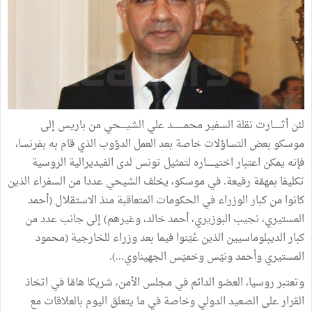
لئن
أثــــــارت
نقلة
السفير
محمــــــــد
علي
الشيــــحي
من
باريس
إلى
موسكو
بعض
التساؤلات
خاصة
بعد
العمل
الدؤوب
الذي
قام
به
بفرنسا،
فإنه
يمكن
اعتبار
اختيــــــاره
لتمثيل
تونس
لدى
الفيديرالية
الروسية
تكليفا
بمهمّة
رفيعة
.
في
موسكو،
يخلف
الشيحي
عددا
من
السفراء
الذين
كانوا
من
كبار
الوزراء
في
الحكومات
المتعاقبة
منذ
الاستقلال
(
أحمد
المستيري،
نجيب
البوزيري،
أحمد
خالد،
وغيرهم
)
إلى
جانب
عدد
من
كبار
الديبلوماسيين
الذين
عُيّنوا
فيما
بعد
وزراء
للخارجية
(
محمود
المستيري
وأحمد
ونيّس
وخميّس
الجهيناوي
...).
وتعتبر
روسيا،
العضو
الدائم
في
مجلس
الأمن،
شريكا
هامّا
في
اتخاذ
القرار
على
الصعيد
الدولي
وخاصة
في
ما
يتعلق
اليوم
بالعلاقات
مع