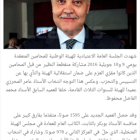
شهدت الجلسة العامة الاعتيادية للهيئة الوطنية للمحامين المنعقدة
يومي 9 و10 جويلية 2016 مشاركة منقطعة النظير من قبل المحامين
الذين كانوا مقرّي العزم على ضمان استقلالية الهيئة والنأي بها عن
التسييس والتحزب. وعكس هذا التوجه انتخاب الأستاذ عامر المحرزي
عميدا للهيئة للسنوات الثلاث القادمة، خلفا للعميد السابق الأستاذ محمد
الفاضل محفوظ.
وقد حصل العميد الجديد على 1595 صوتا، متقدّما بفارق كبير على
منافسه الأستاذ بوبكر بالثابت، الكاتب العام للعمادة في مجلس الهيئة
المتخلية، الذي حلّ في المركز الثاني بـ 978 صوتا. وشارك في انتخاب