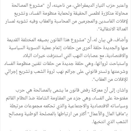
واعتبر حزب التيار الديمقراطي، من ناحيته، أنّ "مشروع المصالحة
محاولة متكرّرة لطمس الحقيقة ولحماية منظومة الفساد، وتشريع
لإفلات الفاسدين والمجرمين من المحاسبة والعقاب وفيه تشويه لمسار
العدالة الانتقالية".
وأضاف، في بيان له، أنّ "مشروع هذا القانون بصيغه المختلفة القديمة
منها والجديدة حلقة أخرى من حلقات إتمام عملية التسوية السياسية
والاقتصادية، مع عصابات النهب التي استنزفت خيرات البلاد
واستباحت ثرواتها، وهي حلقة جديدة من حلقات تقنين منظومة الفساد
وشرعنتها وتستر قانوني على جرائم نهب ثروة الشعب وتشريع إجرائي
للإفلات من العقاب".
واشار، إلى أنّ معركـة رفض قانون ما يسّمى بالمصالحة هي حرب
مفتوحة على الفساد، وهي جزء من المقـاومة الشاملة ضدّ النظام القائم
وسياساته الاقتصادية والاجتماعية والذي تحكمه مجموعات مرتبطة
بـ"مافيا المال والأعمال" أكثر من ارتباطها بالمصلحة الوطنية ومصالح
الشعب الذي انتخبها.