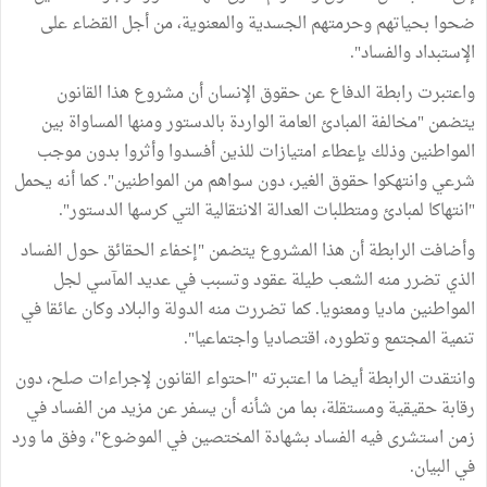
ضحوا بحياتهم وحرمتهم الجسدية والمعنوية، من أجل القضاء على
الإستبداد والفساد".
واعتبرت رابطة الدفاع عن حقوق الإنسان أن مشروع هذا القانون
يتضمن "مخالفة المبادئ العامة الواردة بالدستور ومنها المساواة بين
المواطنين وذلك بإعطاء امتيازات للذين أفسدوا وأثروا بدون موجب
شرعي وانتهكوا حقوق الغير، دون سواهم من المواطنين". كما أنه يحمل
"انتهاكا لمبادئ ومتطلبات العدالة الانتقالية التي كرسها الدستور".
وأضافت الرابطة أن هذا المشروع يتضمن "إخفاء الحقائق حول الفساد
الذي تضرر منه الشعب طيلة عقود وتسبب في عديد المآسي لجل
المواطنين ماديا ومعنويا. كما تضررت منه الدولة والبلاد وكان عائقا في
تنمية المجتمع وتطوره، اقتصاديا واجتماعيا".
وانتقدت الرابطة أيضا ما اعتبرته "احتواء القانون لإجراءات صلح، دون
رقابة حقيقية ومستقلة، بما من شأنه أن يسفر عن مزيد من الفساد في
زمن استشرى فيه الفساد بشهادة المختصين في الموضوع"، وفق ما ورد
في البيان.