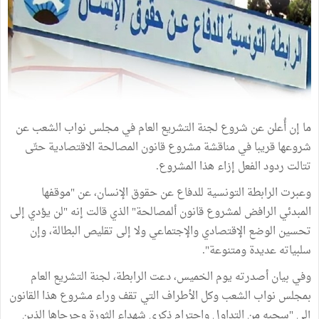
ما إن أُعلن عن شروع لجنة التشريع العام في مجلس نواب الشعب عن
شروعها قريبا في مناقشة مشروع قانون المصالحة الاقتصادية حتّى
تتالت ردود الفعل إزاء هذا المشروع.
وعبرت الرابطة التونسية للدفاع عن حقوق الإنسان، عن "موقفها
المبدئي الرافض لمشروع قانون ألمصالحة" الذي قالت إنه "لن يؤدي إلى
تحسين الوضع الإقتصادي والإجتماعي ولا إلى تقليص البطالة، وإن
سلبياته عديدة ومتنوعة".
وفي بيان أصدرته يوم الخميس، دعت الرابطة، لجنة التشريع العام
بمجلس نواب الشعب وكل الأطراف التي تقف وراء مشروع هذا القانون
إلى "سحبه من التداول واحترام ذكرى شهداء الثورة وجرحاها الذين