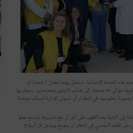
ديم
هذه
الخدمة
الانسانية،
تستقبل
يوميا
معدل
7
ضحايا
أو
بيع
)
حوالي
60
ضحية
.
إلى
جــانب
كاتبتـين
وممرضتين،
يتــوفر
بها
بصـورة
تــطــوعية،
في
انتظــــار
أن
تتـــولى
الإدارة
انتـــداب
مرشدة
حا
إلى
الثانية
بعــد
الظهـر،
على
أمل
أن
يقع
تعـزيزها
ليصبح
عملها
ي
على
العنف
الـجنسي
في
انتظار
أن
يتوسع
ويشمل
كل
أنــــواع