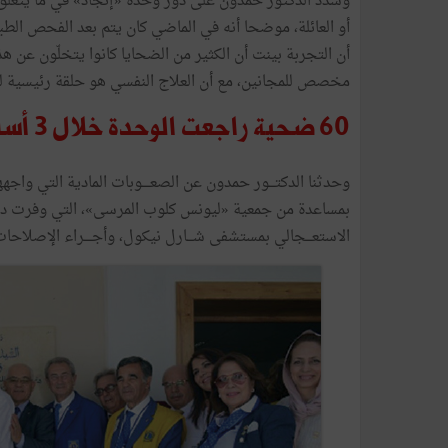
وشدد
الدكتور
حمدون
على
دور
وحدة
«
إنجاد
»
في
ما
يتعلق
أو
العائلة،
موضحا
أنه
في
الماضي
كان
يتم
بعد
الفحص
الطب
أن
التجربة
بينت
أن
الكثير
من
الضحايا
كانوا
يتخلّون
عن
هذ
مخصص
للمجانين،
مع
أن
العلاج
النفسي
هو
حلقة
رئيسية
ل
60
ضحية
راجعت
الوحدة
خلال
3
أسا
وحدثنا
الدكتـــور
حمدون
عن
الصعــــوبات
المادية
التي
واجهه
بمساعدة
من
جمعية
«
ليونس
كلوب
المرسى
»
،
التي
وفرت
دع
الاستعـــجالي
بمستشفى
شـــارل
نيكول،
وأجــــراء
الإصلاحات