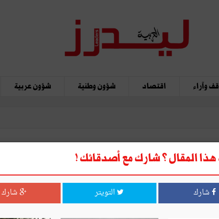
ف وآراء
اقتصاد
شؤون وطنية
شؤون عربية
ذا المقال ؟ شارك مع أصدقائك !
شارك
التويتر
شارك