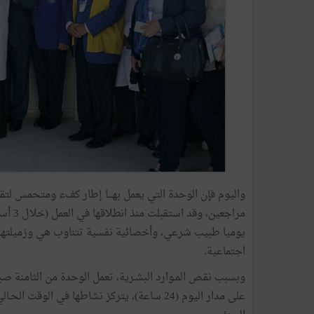
واليوم
فإن
الوحدة
التي
يعمل
بهـــا
إطار
كفء
ومتحمس
لتق
مراجعين،
وقد
استقبلت
منذ
انطلاقها
في
العمل
(
خلال
3
أسا
يوميا
طبيب
شرعي،
وأخصائية
نفسية
تتناوب
هي
وزميلتها
اجتماعية
.
وبسبب
نقـص
المـوارد
البشـرية،
تعمل
الوحدة
من
الثامنة
صبا
على
مدار
اليوم
(
24
ساعة
)
،
يتركز
نشاطها
في
الوقت
الحـال