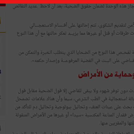
جاز
هذه
الوحدة
لضمان
حقوق
الضحية،
بعد
أن
لاحظ
عديد
النقائص
أ
أمن
لتقديم
الشكوى،
تتم
إحالتها
على
أقـــسام
الاستعجـــــالي
ث
طرقات
أو
قتل
أو
غيرها
مما
يزيــــد
تعكر
حالتها
مع
أن
هذا
النوع
ة
لفحـــص
هذا
النوع
من
الضحايا
الذي
يتطلب
الخبرة
والتمكن
من
قــــاضي
على
البـــت
في
القضية
المرفوعــــة
وإصدار
حكمه
»
.
حماية
من
الأمراض
ث
دون
توفر
شهود
ولا
يبقى
للقاضي
إلا
قول
الضحية
مقابل
قول
لة
استعجالية
في
الطب
الشرعي،
سيما
وأن
هناك
علامات
تضمحل
بحث
على
عينات
العنف،
وتحاليل
بيولوجية
وتحاليل
دم
للتأكد
من
رض
فقدان
المناعة
المكتسبة
«
سيدا
»
أو
غيرها
من
الأمراض
المنقولة
لتها
والمقربين
منها
.
ا