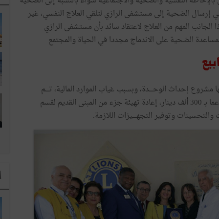
بالإحاطة
النفسية
والصحية
والاجتماعية
سواء
بالنسبة
إلى
الضحية
ي
إرسال
الضحية
إلى
مستشفى
الرازي
لتلقي
العلاج
النفسي،
غير
ا
الجانب
المهم
من
العلاج
لاعتقاد
سائد
بأن
مستشفى
الرازي
مساعدة
الضحية
على
الاندماج
مجددا
في
الحياة
والمجتمع
بيع
ا
مشروع
إحداث
الوحــــدة
،
وبسبب
غياب
الموارد
المالية،
تــــم
ما
بـ
300
ألف
دينار،
إعادة
تهيئة
جزء
من
المبنى
القديم
لقسم
والتحسينات
وتوفير
التجهــــيزات
اللازمة
.
ا