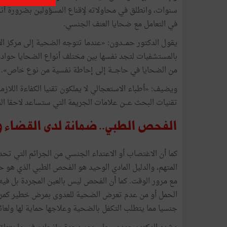
سنوات،
وانطلق
في
محاولاته
لإقناع
المسؤولين
بضرورة
أن
في
التعامل
مع
ضحايا
العنف
الجنسي
.
يقول
الدكتور
حمـــدون
:
«
عندما
تتوجه
الضحية
إلى
مركز
ال
بالمستشفيات
لتجد
نفسها
بين
مختلف
أنواع
الضحايا
حواد
من
الضحايا
في
حاجـــة
إلى
إحاطة
نفسية
من
نوع
خاص
»
.
ويضيف
:
«
أطباء
الاستعجالي
لا
يملكون
تقنيا
الكفاءة
اللازم
تقنيات
البحث
عـــن
علامات
الجريمة
التي
ستساعد
لاحقا
ال
الفحص
الطبي
..
ضمانة
لدى
القضاء
و
كما
أن
الاغتصاب
أو
الاعتداء
الجنسي
من
الجرائم
التي
تحد
المتهم،
والدليل
المادي
الوحيد
هو
الفحص
الطبي
الذي
هو
حا
مع
مرور
الوقت
.
كما
أن
الفحص
ليس
بالعين
المجردة
بل
فيه
الحمل
أو
من
عدم
تعرض
الضحية
للعدوى
بمرض
خطير
كم
جنسيا
مما
يتطلب
التكفل
بالضحية
وعلاجها
حماية
لها
ولعائ