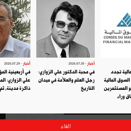
أخبار
أخبار
- 2026.07.29
- 2026.07.30
الية تجدد
في محبة الدكتور علي الزواري:
في أربعينية المؤ
السوق المالية
رجل العلم والعلاّمة في ميدان
علي الزواري: الم
و المستثمرين
التاريخ
ذاكرة مدينة، ثم
ق وراء
ارل
نيكول
عن
وحدة
«
إنجاد
»
،
التي
توفر
التكفل
الجيد
للضحية
الغاء
سية
والاجتماعية
.
هذه
الوحدة
مشروع
حلم،
سعى
إلى
انجازه
منذ
10