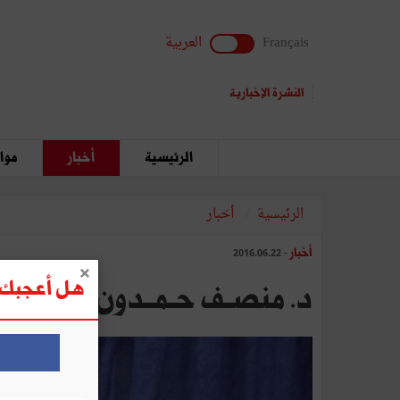
Français
العربية
النشرة الإخبارية
الرئيسية
أخبار
مواق
الرئيسية
أخبار
أخبار
- 2016.06.22
هل أعجبك ه
د‭.‬ منصـف‭ ‬حـمــدون: رئيس‭ ‬قسم‭ ‬الطب‭ ‬الشرعي‭ ‬بشارل‭ ‬نيكول