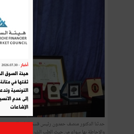
أخبار
- 2026.07.30
هيئة السوق الم
ثقتها في متانة 
التونسية وتدع
إلى عدم الانسيا
الإشاعات
حدثنا
الدكتور
منصف
حمدون
رئيس
قسم
الطب
الشرعي
بش
والإحاطة
بها
سواء
من
حيث
الطب
الشرعي
أو
الرعاية
النف