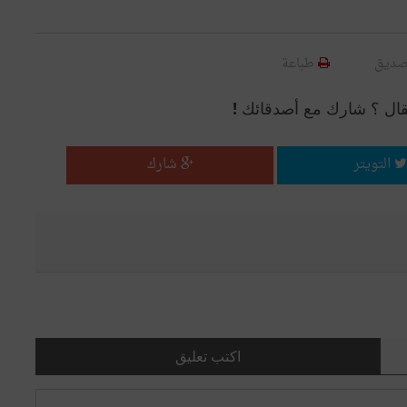
صديق
طباعة
قال ؟ شارك مع أصدقائك !
التويتر
شارك
اكتب تعليق