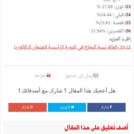
23/
توزر: 27.68 %
24/
قبلي : 24.44%
25/
قفصة :23.81%
26/
القصرين: %21.94
إقرء المزيد
33,12 بالمائة نسبة النجاح في الدورة الرئيسية لامتحان الباكالوريا
أرسل إلى صديق
طباعة
هل أعجبك هذا المقال ؟ شارك مع أصدقائك !
شارك
التويتر
شارك
أضف تعليق على هذا المقال