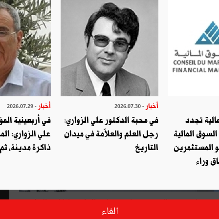
أخبار
أخبار
- 2026.07.29
- 2026.07.30
الية تجدد
في محبة الدكتور علي الزواري:
في أربعينية المؤ
السوق المالية
رجل العلم والعلاّمة في ميدان
علي الزواري: الم
و المستثمرين
التاريخ
ذاكرة مدينة، ثم
ق وراء
رة إذ يتولى فتحي المستيري رئاسة مجلس الإدارة خلفا لعبد الرزاق
الغاء
ؤون الإفريقية. ويتأهب المدير العام باتريك بوبون لإنهاء فترته