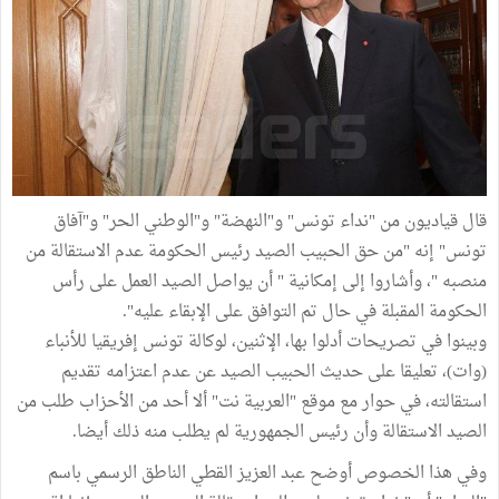
قال قياديون من "نداء تونس" و"النهضة" و"الوطني الحر" و"آفاق
تونس" إنه "من حق الحبيب الصيد رئيس الحكومة عدم الاستقالة من
منصبه "، وأشاروا إلى إمكانية " أن يواصل الصيد العمل على رأس
الحكومة المقبلة في حال تم التوافق على الإبقاء عليه".
وبينوا في تصريحات أدلوا بها، الإثنين، لوكالة تونس إفريقيا للأنباء
(وات)، تعليقا على حديث الحبيب الصيد عن عدم اعتزامه تقديم
استقالته، في حوار مع موقع "العربية نت" ألا أحد من الأحزاب طلب من
الصيد الاستقالة وأن رئيس الجمهورية لم يطلب منه ذلك أيضا.
وفي هذا الخصوص أوضح عبد العزيز القطي الناطق الرسمي باسم