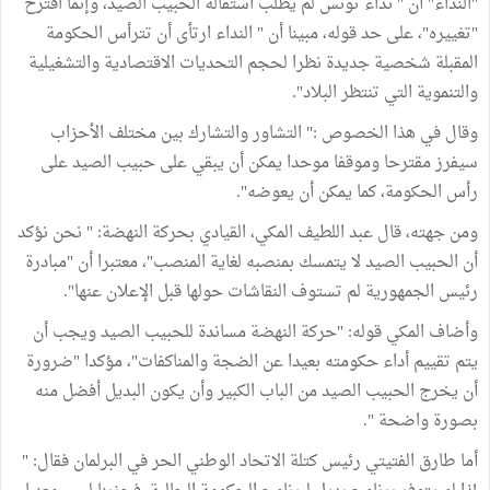
"النداء" أن " نداء تونس لم يطلب استقالة الحبيب الصيد، وإنما اقترح
"تغييره"، على حد قوله، مبينا أن " النداء ارتأى أن تترأس الحكومة
المقبلة شخصية جديدة نظرا لحجم التحديات الاقتصادية والتشغيلية
والتنموية التي تنتظر البلاد".
وقال في هذا الخصوص :" التشاور والتشارك بين مختلف الأحزاب
سيفرز مقترحا وموقفا موحدا يمكن أن يبقي على حبيب الصيد على
رأس الحكومة، كما يمكن أن يعوضه".
ومن جهته، قال عبد اللطيف المكي، القيادي بحركة النهضة: " نحن نؤكد
أن الحبيب الصيد لا يتمسك بمنصبه لغاية المنصب"، معتبرا أن "مبادرة
رئيس الجمهورية لم تستوف النقاشات حولها قبل الإعلان عنها".
وأضاف المكي قوله: "حركة النهضة مساندة للحبيب الصيد ويجب أن
يتم تقييم أداء حكومته بعيدا عن الضجة والمناكفات"، مؤكدا "ضرورة
أن يخرج الحبيب الصيد من الباب الكبير وأن يكون البديل أفضل منه
بصورة واضحة ".
أما طارق الفتيتي رئيس كتلة الاتحاد الوطني الحر في البرلمان فقال: "