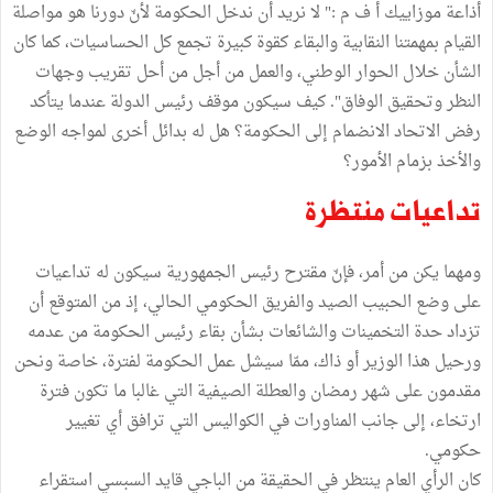
أذاعة موزاييك أ ف م :" لا نريد أن ندخل الحكومة لأنّ دورنا هو مواصلة
القيام بمهمتنا النقابية والبقاء كقوة كبيرة تجمع كل الحساسيات، كما كان
الشأن خلال الحوار الوطني، والعمل من أجل من أحل تقريب وجهات
النظر وتحقيق الوفاق". كيف سيكون موقف رئيس الدولة عندما يتأكد
رفض الاتحاد الانضمام إلى الحكومة؟ هل له بدائل أخرى لمواجه الوضع
والأخذ بزمام الأمور؟
تداعيات منتظرة
ومهما يكن من أمر، فإنّ مقترح رئيس الجمهورية سيكون له تداعيات
على وضع الحبيب الصيد والفريق الحكومي الحالي، إذ من المتوقع أن
تزداد حدة التخمينات والشائعات بشأن بقاء رئيس الحكومة من عدمه
ورحيل هذا الوزير أو ذاك، ممّا سيشل عمل الحكومة لفترة، خاصة ونحن
مقدمون على شهر رمضان والعطلة الصيفية التي غالبا ما تكون فترة
ارتخاء، إلى جانب المناورات في الكواليس التي ترافق أي تغيير
حكومي.
كان الرأي العام ينتظر في الحقيقة من الباجي قايد السبسي استقراء