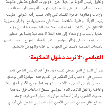
وتناول رئيس الدولة من جهة أخرى الأولويات المطروحة على حكومة
الوحدة الوطنية، وهي في نظره مزيد تكريس الديمقراطية ومكافحة
الإرهاب ومقاومة ظاهرة الفساد التي بالغ، حسب رأيه، شوقي الطبيب
رئيس الهيأة الوطنية لمكافحة الفساد في تضخيمها، مع الإقرار بضرورة
"الاتفاق على الآليات الكفيلة لمحاربة" هذه الظاهرة، فضلا عن مزيد
العناية بالشباب والإصغاء إلى هذه الفئة الاجتماعية بعيدا عن منطق
الوصاية، خاصّة في إطار المؤتمر الوطني للشباب المزمع عقده، وتطوير
الخدمات الصحية لاسيّما في الجهات الداخلية والنهوض بالتعليم.
العباسي: "لا نريد دخول الحكومة"
غير أنّ السؤال الذي يفرض نفسه هو : هل أخذ الرئيس الباجي قايد
السبسي في الاعتبار، قبل التفكير في تقديم هذه المبادرة التي وصفها
الصحفي إلياس الغربي بـ "الشجاعة" ردود فعل جميع الأطراف إزاءها
وخاصّة ردّ فعل الاتحاد العام التونسي للشغل؟ ساعات قبل بث هذا
الحديث التلفزي، ولعلّ أصداءه تجاوزت أسوار قصر قرطاج منذ
الصباح، قال حسين العباسي الأمين العام التونسي للشغل على أمواج