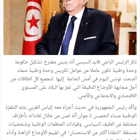
ذكر الرئيس الباجي قايد السبسي أنّه يتبنى مقترح تشكيل حكومة
وحدة وطنية تكون عاملا من عوامل تكريس وحدة وطنية صماء
أضحت تونس اليوم في أمسّ الحاجة إليها لتجميع كل الطاقات من
أجل مجابهة الأوضاع الدقيقة التي تمرّ بها البلاد على المستوى
الاقتصادي والاجتماعي والأمني.
وأكّد رئيس الجمهورية في حديث أجراه معه إلياس الغربي بثته التلفزة
الوطنية مساء الخميس 2 جوان أنّه لمس من خلال لقاءاته بأطراف
مختلفة من الطيف السياسي وقيادات المنظمات الوطنية وشخصيات
مستقلة "انتقادا أكثر من الاستحسان" في تقييم الأوضاع الراهنة وأداء