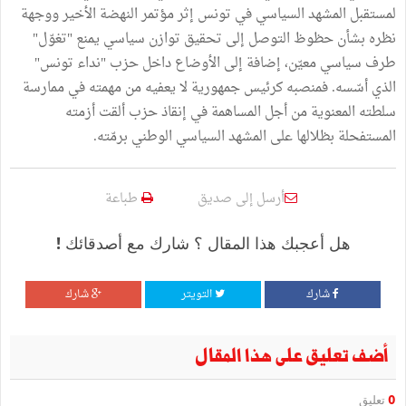
لمستقبل المشهد السياسي في تونس إثر مؤتمر النهضة الأخير ووجهة
نظره بشأن حظوظ التوصل إلى تحقيق توازن سياسي يمنع "تغوّل"
طرف سياسي معيّن، إضافة إلى الأوضاع داخل حزب "نداء تونس"
الذي أسّسه. فمنصبه كرئيس جمهورية لا يعفيه من مهمته في ممارسة
سلطته المعنوية من أجل المساهمة في إنقاذ حزب ألقت أزمته
المستفحلة بظلالها على المشهد السياسي الوطني برمّته.
أرسل إلى صديق
طباعة
هل أعجبك هذا المقال ؟ شارك مع أصدقائك !
شارك
التويتر
شارك
أضف تعليق على هذا المقال
0
تعليق