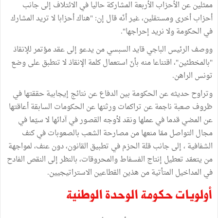
ممثلين عن الأحزاب الأربعة المشاركة حاليا في الائتلاف إلى جانب
أحزاب أخرى ومستقلين، غير أنّه قال إن: "هناك أحزابا لا تريد المشارك
في الحكومة ولا نريد إحراجها".
ووصف الرئيس الباجي قايد السبسي من يدعو إلى عقد مؤتمر للإنقاذ
"بالمخطئين"، اقتناعا منه بأنّ استعمال كلمة الإنقاذ لا تنطبق على وضع
تونس الراهن.
وتراوح حديثه عن الحكومة بين الدفاع عن نتائج إيجابية حققتها في
ظروف صعبة ناجمة عن تراكمات ورثتها عن الحكومات السابقة أعاقتها
عن المضي قدما في عملها ونقد لأوجه القصور في آدائها لا سيّما في
مجال التواصل ممّا منعها من مصارحة الشعب بالصعوبات في كنف
الشفافية ، إلى جانب قلة الحزم في تطبيق القانون، دون عنف، لمواجهة
من يتعمّد تعطيل إنتاج الفسفاط والمحروقات، بالنظر إلى النقص الفادح
في المداخيل المتأتية من هذين القطاعين الاستراتيجيين.
أولويات حكومة الوحدة الوطنية