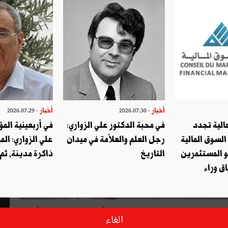
أخبار
أخبار
- 2026.07.29
- 2026.07.30
الية تجدد
في محبة الدكتور علي الزواري:
في أربعينية المؤ
السوق المالية
رجل العلم والعلاّمة في ميدان
علي الزواري: الم
و المستثمرين
التاريخ
ذاكرة مدينة، ثم
ق وراء
 المناضلة
نجيبة الحمروني التي وافاها الأجل المحتوم مساء الأحد
الغاء
من أربع سنوات ببسالتها المعهودة وشجاعتها النادرة.