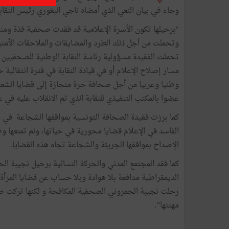
وجاء في بيان النعي الذي أمضاه ناجي البغوري رئيس النقابة
"برحيلها تكون الأسرة الإعلامية قد فقدت صحفية فذة ومنا
وتحملت من أجل ذلك الطرد والمضايقات والملاحقات الأمني
مسار إصلاح الإعلام أو في قيادة النقابة في فترة انتقال
وطنيا وعربيا من أجل صحافة حرة منحازة إلى قضايا الشعب
عضوا بالمكتب التنفيذي للنقابة الذي تم الانقلاب عليه في ع
كما برزت فقيدة الصحافة التونسية بمواقفها الشجاعة في ا
الفاسد في الإعلام قضايا محورية في حياتها، ولم تمنعها 
الإصداح بمواقفها الجريئة والشجاعة تجاه هذه القضايا.
كما فقد المجتمع المدني والحركة النسائية برحيل نجيبة ال
الديمقراطية مدافعة بلا هوادة وبلا حساب عن قضايا المرأة
رحلت نجيبة الحمروني الصحفية المكافحة و لكنها تركت صو
مهنتها".