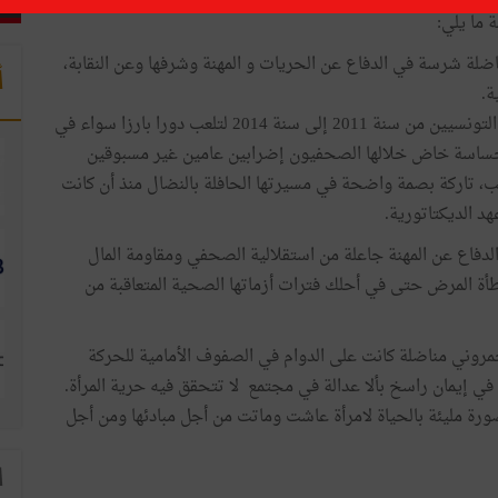
 ما يلي:
ضلة شرسة في الدفاع عن الحريات و المهنة وشرفها وعن النقابة،
أ
ة.
تحملت الفقيدة مسؤولية رئاسة النقابة الوطنية للصحفيين التونسيين من سنة 2011 إلى سنة 2014 لتلعب دورا بارزا سواء في
ية حساسة خاض خلالها الصحفيون إضرابين عامين غير مسبوقين
، تاركة بصمة واضحة في مسيرتها الحافلة بالنضال منذ أن كانت
هد الديكتاتورية.
لدفاع عن المهنة جاعلة من استقلالية الصحفي ومقاومة المال
وطأة المرض حتى في أحلك فترات أزماتها الصحية المتعاقبة من
حمروني مناضلة كانت على الدوام في الصفوف الأمامية للحركة
 في إيمان راسخ بألا عدالة في مجتمع لا تتحقق فيه حرية المرأة.
رة مليئة بالحياة لامرأة عاشت وماتت من أجل مبادئها ومن أجل
ا