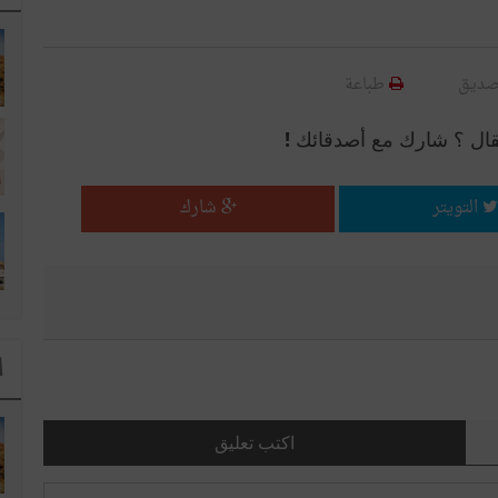
صديق
طباعة
قال ؟ شارك مع أصدقائك !
التويتر
شارك
ا
اكتب تعليق