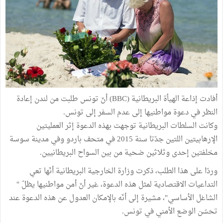
أفادت إذاعة الهيأة البريطانية (BBC) أنّ تونس طلبت من لندن إعادة
النظر في دعوة مواطنيها إلى عدم السفر إلى تونس.
وكانت السلطات البريطانية توجهت بهذه الدعوة إثر العمليتين
الإرهابيتين اللتين جدّتا سنة 2015 في متحف باردو وفي مدينة سوسة
مخلفتين إحدى وثلاثين ضحية من بين السواح البريطانيين.
وردّا على هذا الطلب، ذكرت وزارة الخارجية البريطانية أنّها تعي
التداعيات الاقتصادية لمثل هذه الدعوة، غير أنّ أمن مواطنيها يظلّ "
الشاغل الأساسي"، مشيرة إلى أنّه بالإمكان العدول عن هذه الدعوة عند
تحسّن الوضع الأمني في تونس.