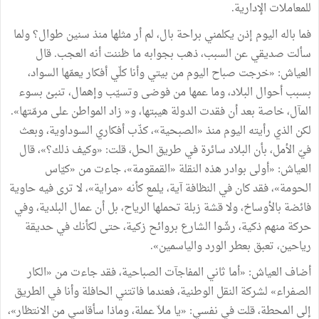
للمعاملات
الإدارية.
فما
باله
اليوم
إذن
يكلمني
براحة
بال،
لم
أر
مثلها
منذ
سنين
طوال؟
ولما
سألت
صديقي
عن
السبب،
ذهب
بجوابه
ما
ظننت
أنه
العجب
.
قال
العياش
:
«
خرجت
صباح
اليوم
من
بيتي
وأنا
كلّي
أفكار
يعمّها
السواد،
بسبب
أحوال
البلاد،
وما
عمها
من
فوضى
وتسيّب
وإهمال،
تنبئ
بسوء
المآل،
خاصة
بعد
أن
فقدت
الدولة
هيبتها،
و
«
زاد
المواطن
على
مرمّتها
»
.
لكن
الذي
رأيته
اليوم
منذ
«
الصبحية
»
،
كذّب
أفكاري
السوداوية،
وبعث
فيّ
الأمل،
بأن
البلاد
سائرة
في
طريق
الحل،
قلت
:
«
وكيف
ذلك؟
»
،
قال
العياش
:
«
أولى
بوادر
هذه
النقلة
«
القمقومة
»
،
جاءت
من
«
كيّاس
الحومة
»
،
فقد
كان
في
النظافة
آية،
يلمع
كأنه
«
مراية
»
،
لا
ترى
فيه
حاوية
فائضة
بالأوساخ،
ولا
قشة
زبلة
تحملها
الرياح،
بل
أن
عمال
البلدية، وفي
حركة
منهم
ذكية،
رشّوا
الشارع
بروائح
زكية،
حتى
لكأنك
في
حديقة
رياحين،
تعبق
بعطر
الورد
والياسمين
»
.
أضاف
العياش
:
«
أما
ثاني
المفاجآت
الصباحية،
فقد
جاءت
من
«
الكار
الصفراء
»
لشركة
النقل
الوطنية،
فعندما
فاتتني
الحافلة
وأنا
في
الطريق
إلى
المحطة،
قلت
في
نفسي
:
«
يا
ملاّ
عملة،
وماذا
سأقاسي
من
الانتظار
»
،