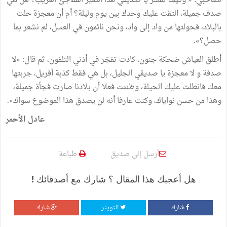
لصاحبي
:
«
وكيف
تفسر
يا
صديقي
هذا
التغير
المفاجئ
الغريب؟
هل
هي
صدف
جميلة،
التقت
عليك
وحدك
بين
يوم
وليلة؟
أم
أن
معجزة
حلت
بالبلاد،
فحولتها
من
واد
إلى
واد،
ونحن
نائمون
في
العسل،
لم
نشعر
بما
حصل؟
»
.
أطلق
العياش
ضحكة
جنون،
كادت
تفجّر
في
أذني
التلفون،
ثم
قال
:
«
لا
صدفة
و
لا
معجزة
يا
صديقي
الجليل،
بل
هي
فقط
كذبة
أفريل،
جربتها
معك
فانطلت
عليك
الحيلة،
وظننت
فعلا
أن
بلادنا
صارت
فجأة
جميلة،
وهذا
من
حسن
نواياك،
وكنت
عارفا
أنه
لن
يصدق
هذا
الموضوع
سواك
»
.
عادل
الأحمر
أرسل إلى صديق
طباعة
هل أعجبك هذا المقال ؟ شارك مع أصدقائك !
شارك
التويتر
شارك