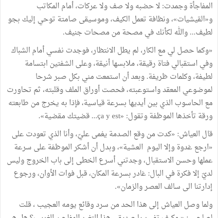
المفاجأة
وجمدت
:
لا
حضبه
ولا
صف
ولا
عركات،
أمام
المكاتب
و
«
القيشيات
»
،
ونظافة
تعمل
الكيف،
وموسيقى
صامتة
توحي
إليك
بجو
لطيف
...
والله
لكأنك
في
مصحة
من
مصحات
جنيف
.
«
وكما
حصل
لي
مع
الكار،
لم
يطل
الانتظار،
فوجدت
نفسي
أمام
الشباك
وفي
استقبالي
فتاة
رقيقة،
ملابسها
أنيقة،
وعلى
الشفتين
ابتسامة
لطيفة،
وكلمات
ظريفة
.
وبعد
أن
استمعت
مني
بكل
صبر
شرحا
لموضوعي
المعقد
واستوعبته، فحصت
أوراق
الملف
وقلبته،
ثم
تحاورت
مع
الحاسوب
الذي
بين
أيديها
بسرعة
قياسية،
فإذا
به
يخرج
من
طابعته
ورقة
تأخذها
الموظفة
وتقول
:
«
ça y est
...
قضيتك
مقضية
»
.
قال
العياش
:
«
كدت
من
وقع
الصدمة
يغمى
عليّ،
وأنا
الذي
تعودت
على
«
ارجع
غدوة
وإلا
اليوم
العشية
»
،
وبدل
أن
أشكر
الموظفة
على
سرعة
عملها
وحسن
الاستقبال،
وجدتني
أسرع
الخطى
إلى
باب
الخروج
وليس
لديّ
إلا
فكرة
في
البال
:
غادر
بسرعة
المكان،
قبل
فوات
الأوان،
ورجوع
إدارتنا
الى
سالف
العصر
والزمان
»
.
ولما
وصل
العياش
إلى
هذا
الحد
من
سرد
وقائع
يومه
العجيب
،
قلت