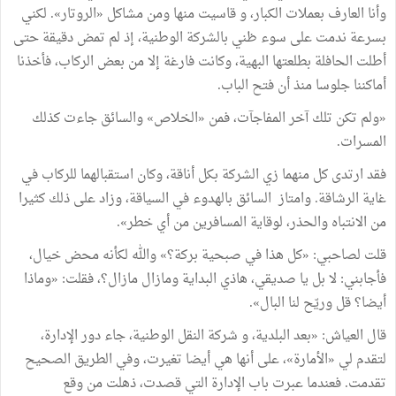
وأنا
العارف
بعملات
الكبار،
و
قاسيت
منها
ومن
مشاكل
«
الروتار
»
.
لكني
بسرعة
ندمت
على
سوء
ظني
بالشركة
الوطنية،
إذ
لم
تمض
دقيقة
حتى
أطلت
الحافلة
بطلعتها
البهية، وكانت
فارغة
إلا
من
بعض
الركاب،
فأخذنا
أماكننا
جلوسا
منذ
أن
فتح
الباب
.
«
ولم
تكن
تلك
آخر
المفاجآت،
فمن
«
الخلاص
»
والسائق
جاءت
كذلك
المسرات
.
فقد
ارتدى
كل
منهما
زي
الشركة
بكل
أناقة،
وكان
استقبالهما
للركاب
في
غاية
الرشاقة
.
وامتاز
السائق
بالهدوء
في
السياقة،
وزاد
على
ذلك
كثيرا
من
الانتباه
والحذر،
لوقاية
المسافرين
من
أي
خطر
»
.
قلت
لصاحبي
:
«
كل
هذا
في
صبحية
بركة؟
»
والله
لكأنه
محض
خيال،
فأجابني
:
لا
بل
يا
صديقي،
هاذي
البداية
ومازال
مازال؟،
فقلت
:
«
وماذا
أيضا؟
قل
وريّح
لنا
البال
»
.
قال
العياش
:
«
بعد
البلدية،
و
شركة
النقل
الوطنية،
جاء
دور
الإدارة،
لتقدم
لي
«
الأمارة
»
،
على
أنها
هي
أيضا
تغيرت،
وفي
الطريق
الصحيح
تقدمت
.
فعندما
عبرت
باب
الإدارة
التي
قصدت،
ذهلت
من
وقع