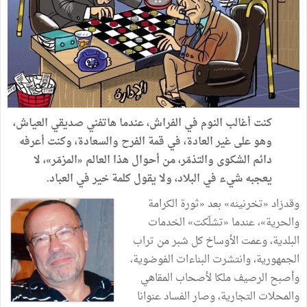
كنت
أغالب
النوم
في
الفراش،
عندما
هاتفني
صديقي
العياش،
وهو
على
غير
العادة،
في
قمة
الفرح
والسعادة،
وكنت
أعرفه
دائم
الشكوى
والتذمّر،
من
أحوال
هذا
العالم
«
المزمّر
»
،
لا
يعجبه
شيء
في
البلاد،
ولا
يقول
كلمة
خير
في
العباد
.
وقد
زاد
«
تخرنينه
»
بعد
«
ثورة
الكرامة
والحرية
»
،
عندما
«
تشلّكت
»
الخدمات
البلدية،
وعمت
الأوساخ
كل
شبر
من
تراب
الجمهورية،
وانتشرت
البناءات
الفوضوية،
وأصبح
الرصيف
ملكا
لأصحاب
المقاهي
والمحلات
التجارية،
وصار
الفساد
عنوانا