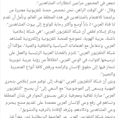
نتمعن في المضمون مراعين انتظارات المشاهدين".
وقال : "في الوقت الراهن، نحن نخصص حصة تلفزيونية معتبرة من
برامجنا للاهتمام بالمشاهدين في هذه المنطقة من العالم، ونأمل أن تقدم
لنا قناة العربي+2 باباً أوسع وأكثر رحابة للولوج إلى بيوت المشاهدين".
وذكر إسلام لطفي أنّ شبكة التلفزيون العربي، "هي شبكة إعلامية
ناشئة، عربية الهوية، تتموضع كمنصة تلفزيونية وإلكترونية للمشاهد
العربي، وتتفاعل مع اهتماماته السياسية والثقافية والفنية"، مؤكّدا أنّ
شبكة التلفزيون العربي" تلتزم بالقضايا العربية الرئيسية والعمل على
ترسيخها كثوابت في الوعي العربي، انطلاقاً من رؤية عربية تنويرية
تنحاز فيها إلى حقوق الإنسان وكرامته ورفض كافة أنواع العنصرية
والتمييز".
وبيّن أنّ شبكة التلفزيون العربي "تهدف إلى توفير منبر إعلامي يتحرى
المهنية ويسعى إلى الموضوعية" مع السعي إلى" أن يصبح "التلفزيون
العربي" منارة ثقافية ومعرفية ترتقي بمستوى الحوار في بلدان المنطقة
وتساهم في رفع وعي الإنسان العربي معتمدة على تقديم منتج يحترم
وعي المشاهدين وذكاءهم، ويُرفد الإفادة بالترفيه والتشويق".
وتتخذ شبكة التلفزيون العربي من العاصمة البريطانية لندن مقراً لها،