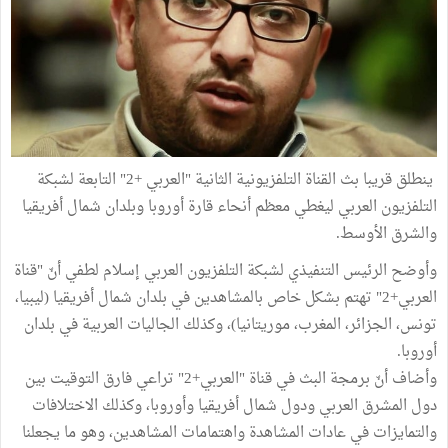
ينطلق قريبا بث القناة التلفزيونية الثانية "العربي +2" التابعة لشبكة
التلفزيون العربي ليغطي معظم أنحاء قارة أوروبا وبلدان شمال أفريقيا
والشرق الأوسط.
وأوضح الرئيس التنفيذي لشبكة التلفزيون العربي إسلام لطفي أنّ "قناة
العربي+2" تهتم بشكل خاص بالمشاهدين في بلدان شمال أفريقيا (ليبيا،
تونس، الجزائر، المغرب، موريتانيا)، وكذلك الجاليات العربية في بلدان
أوروبا.
وأضاف أنّ برمجة البث في قناة "العربي+2" تراعي فارق التوقيت بين
دول المشرق العربي ودول شمال أفريقيا وأوروبا، وكذلك الاختلافات
والتمايزات في عادات المشاهدة واهتمامات المشاهدين، وهو ما يجعلنا