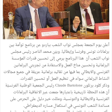
أعلن يوم الجمعة بمجلس نواب الشعب بباردو عن برنامج توأمة بين
برلمانات تونس وفرنسا وإيطاليا. وبيّن محمد الناصر رئيس مجلس
نواب الشعب أنّ هذا البرنامج يرمي إلى تحسين قدرات المؤسسة
البرلمانية وتحسين مناخ العمل والاستفادة من تجربتي البرلمانين
الفرنسي والايطالي بما فيها من تقاليد برلمانية عريقة في جميع مجالات
النشاط البرلماني سواء في تنظيم العمل أو تحسين القدرات.
وذكر كلود برتلون Claude Bartolone رئيس الجمعية الوطنية الفرنسيّة
أنّ هذه اللحظة تاريخية باعتبارها جمعت عبر الاتفاقية البرلمانات
الفرنسية والايطالية والتونسية، ومثّلت خير دليل على الحرص على
مساندة الشعب التونسي في استكمال مساره الديمقراطي.