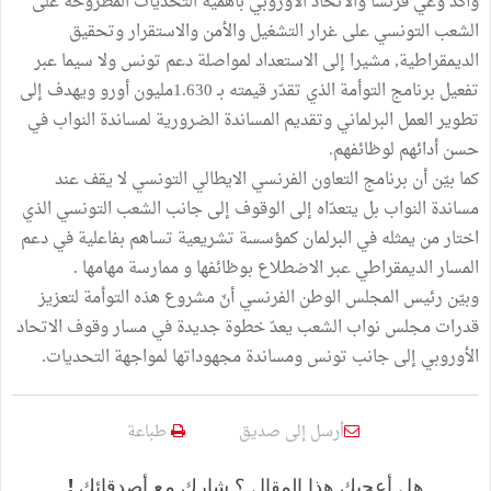
وأكد وعي فرنسا والاتحاد الأوروبي بأهمية التحديات المطروحة على
الشعب التونسي على غرار التشغيل والأمن والاستقرار وتحقيق
الديمقراطية, مشيرا إلى الاستعداد لمواصلة دعم تونس ولا سيما عبر
تفعيل برنامج التوأمة الذي تقدّر قيمته بـ 1.630مليون أورو ويهدف إلى
تطوير العمل البرلماني وتقديم المساندة الضرورية لمساندة النواب في
حسن أدائهم لوظائفهم.
كما بيّن أن برنامج التعاون الفرنسي الايطالي التونسي لا يقف عند
مساندة النواب بل يتعدّاه إلى الوقوف إلى جانب الشعب التونسي الذي
اختار من يمثله في البرلمان كمؤسسة تشريعية تساهم بفاعلية في دعم
المسار الديمقراطي عبر الاضطلاع بوظائفها و ممارسة مهامها .
وبيّن رئيس المجلس الوطن الفرنسي أنّ مشروع هذه التوأمة لتعزيز
قدرات مجلس نواب الشعب يعدّ خطوة جديدة في مسار وقوف الاتحاد
الأوروبي إلى جانب تونس ومساندة مجهوداتها لمواجهة التحديات.
أرسل إلى صديق
طباعة
هل أعجبك هذا المقال ؟ شارك مع أصدقائك !