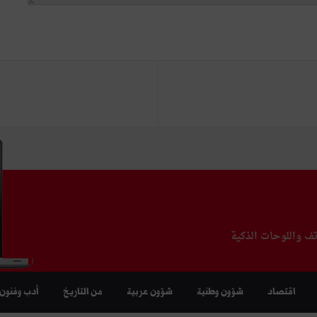
تف واللوحات الذكية
اقتصاد
شؤون وطنية
شؤون عربية
من التاريخ
أدب وفنون