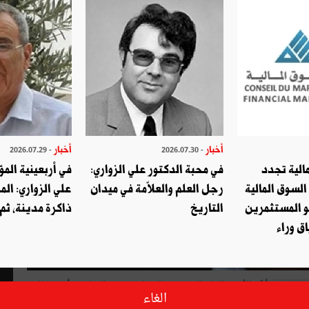
أخبار
أخبار
- 2026.07.29
- 2026.07.30
الية تجدد
في محبة الدكتور علي الزواري:
في أربعينية المؤ
السوق المالية
رجل العلم والعلاّمة في ميدان
علي الزواري: الم
و المستثمرين
التاريخ
ذاكرة مدينة، ثم
ق وراء
أكّد الأمين العام التونسي للشغل حسين العباسي أنّ "هناك
الغاء
محاولات واضحة ولاغبار عليها تسعى إلى إفشال رئيس