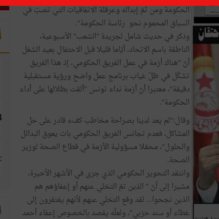
الحكومة ومن ثمّ إبداله وعرقلة الاتفاقيات التي تصبّ في
السباق المحموم نحو رئاسة الحكومة".
أ
وذكر في حديث شامل لجريدة "الشعب" الأسبوعية،
الناطقة باسم الاتحاد، أيّاما قليلا قبل الاحتفال بعيد الشغل
أنّ "هناك أزمة في عمل الفريق الحكومي، إذ هذا الفريق
تشكّل في ظلّ غياب برنامج عمل واضح ورؤية مستقبلية
دقيقة"، معتبرا أنّ أزمة نداء تونس "ألقت بظلالها على أداء
الحكومة".
وقال:"لم يعد لدينا بصراحة مخاطب كفء قادر على حل
المشاكل، فعدم تجانس الفريق الحكومي بات يعوق البدائل
والحلول"، محمّلا مسؤولية الأزمة في قطاع الصحة لوزير
الصحة.
وانتقد التحوير الحكومي الذي جرى في الأشهر الأخيرة،
مشيرا إلى أنّ " الذين تمّ التخلي عنهم أو إعفاؤهم هم
الذين نجحوا... لقد وقع التخلي عنهم لأنهم يفتقرون إلى
ا
غطاء أو سند حزبي"، ولعلّه يقصد بالخصوص إعفاء أحمد