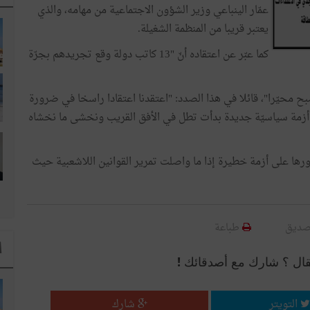
عمّار الينباعي وزير الشؤون الاجتماعية من مهامه، والذي
يعتبر قريبا من المنظمة الشغيلة.
كما عبّر عن اعتقاده أنّ "13 كاتب دولة وقع تجريدهم بجرّة
محيّرا"، قائلا في هذا الصدد: "اعتقدنا اعتقادا راسخا في ضرورة
 أزمة سياسيّة جديدة بدأت تطل في الأفق القريب ونخشى ما نخشاه
رها على أزمة خطيرة إذا ما واصلت تمرير القوانين اللاشعبية حيث
صديق
طباعة
ا
قال ؟ شارك مع أصدقائك !
التويتر
شارك