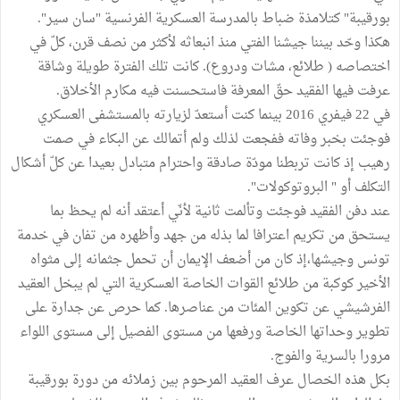
بورقيبة" كتلامذة ضباط بالمدرسة العسكرية الفرنسية "سان سير".
هكذا وحّد بيننا جيشنا الفتي منذ انبعاثه لأكثر من نصف قرن، كلّ في
اختصاصه ( طلائع، مشات ودروع). كانت تلك الفترة طويلة وشاقة
عرفت فيها الفقيد حقّ المعرفة فاستحسنت فيه مكارم الأخلاق.
في 22 فيفري 2016 بينما كنت أستعدّ لزيارته بالمستشفى العسكري
فوجئت بخبر وفاته ففجعت لذلك ولم أتمالك عن البكاء في صمت
رهيب إذ كانت تربطنا مودّة صادقة واحترام متبادل بعيدا عن كلّ أشكال
التكلف أو " البروتوكولات".
عند دفن الفقيد فوجئت وتألمت ثانية لأنّي أعتقد أنه لم يحظ بما
يستحق من تكريم اعترافا لما بذله من جهد وأظهره من تفان في خدمة
تونس وجيشها،إذ كان من أضعف الإيمان أن تحمل جثمانه إلى مثواه
الأخير كوكبة من طلائع القوات الخاصة العسكرية التي لم يبخل العقيد
الفرشيشي عن تكوين المئات من عناصرها. كما حرص عن جدارة على
تطوير وحداتها الخاصة ورفعها من مستوى الفصيل إلى مستوى اللواء
مرورا بالسرية والفوج.
بكل هذه الخصال عرف العقيد المرحوم بين زملائه من دورة بورقيبة