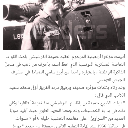
أقيمت مؤخّرا أربعينية المرحوم العقيد حميدة الفرشيشي باعث القوات
الخاصة العسكرية التونسية الذي خطّ اسمه بأحرف من ذهب في سجلّ
الذاكرة الوطنيّة ، باعتباره واحدا من أبرز سامي الضباط في صفوف
الجيش التونسي.
وقد رثاه بكلمات مؤثّره صديقه ورفيق دربه الفريق أوّل محمّد سعيد
الكاتب الذي قال :
"عرفت الصّبيّ حميدة بن بلقاسم الفرشيشي منذ نعومة أظافرنا وكان
ذلك في بداية الخمسينات وقد جمعنا المعهد العلوى حيث أبلينا سويّا
العديد من "السراويل" على مقاعده الخشبية طيلة 6 أو 7 سنوات.
في صائفة 1956 عند نهاية التعليم الثانوي جمعتنا من جديد " دورة