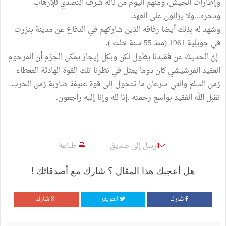
وإطارات الجيش، ومنهم اليوم من ناله شرف التصدي للإرهاب
ودحره...ولا يزالون على العهد.
وشهد له بذلك أيضا رفاقه الذين شاركهم في الدفاع عن مدينة بنزرت
في جويلية 1961 (منذ 55 سنة خلت ).
إنّ الحديث عن فقيدنا يطول لكن وبكل إيجاز يمكن الجزم أن المرحوم
العقيد الفرشيشي كان دوما يمثل في نظرنا تلك القوة الهادئة المعطاء
زمن السلم والتي سرعان ما تتحول إلى قوة عنيفة ضاربة زمن الحرب.
تقبل الله الفقيد بواسع رحمته .إنا لله وإنا إليه راجعون.
أرسل إلى صديق
طباعة
هل أعجبك هذا المقال ؟ شارك مع أصدقائك !
شارك
التويتر
شارك