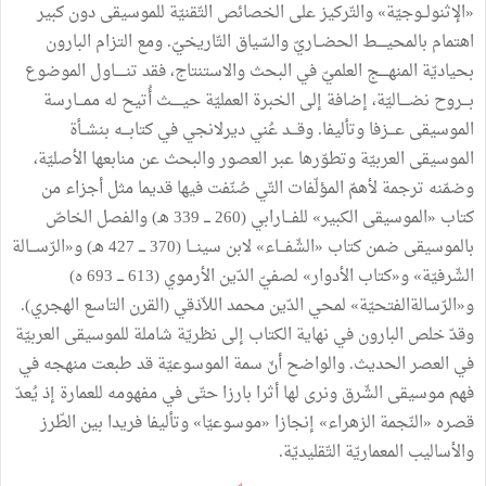
«
الإثنولــوجيّة
»
والتّركيز
على
الخصائص
التّقنيّة
للموسيقى
دون
كبير
اهتمام
بالمحيــــط
الحضــاريّ
والسّياق
التّاريخيّ
.
ومع
التزام
البارون
بحياديّة
المنهــــج
العلميّ
في
البحث
والاستنتاج،
فقد
تنـــــاول
الموضوع
بـــروح
نضــــاليّة،
إضافة
إلى
الخبرة
العمليّة
حيـــــث
أُتيح
له
ممـــارسة
الموسيقى
عـــزفا
وتأليفا
.
وقـــد
عُني
ديرلانجي
في
كتابـــه
بنشــأة
الموسيقى
العربيّة
وتطوّرها
عبر
العصور
والبحث
عن
منابعها
الأصليّة،
وضمّنه
ترجمة
لأهمّ
المؤلّفات
التّي
صُنّفت
فيها
قديما
مثل
أجزاء
من
كتاب
«
الموسيقى
الكبير
»
للفـــارابي
(
260
ـــ
339
هـ
)
والفصل
الخاصّ
بالموسيقى
ضمن
كتاب
«
الشّفـــاء
»
لابن
سينـــا
(
370
ـــ
427
هـ
)
و«الرّســـالة
الشّرفيّة
»
و«كتاب
الأدوار
»
لصفيّ
الدّين
الأرموي
(
613
ـــ
693
ه
)
و«الرّسالةالفتحيّة
»
لمحي
الدّين
محمد
اللاّذقي
(
القرن
التاسع
الهجري
).
وقدّ
خلص
البارون
في
نهاية
الكتاب
إلى
نظريّة
شاملة
للموسيقى
العربيّة
في
العصر
الحديث
.
والواضح
أنّ
سمة
الموسوعيّة
قد
طبعت
منهجه
في
فهم
موسيقى
الشّرق
ونرى
لها
أثرا
بارزا
حتّى
في
مفهومه
للعمارة
إذ
يُعدّ
قصره
«
النّجمة
الزهراء
»
إنجازا
«
موسوعيّا
»
وتأليفا
فريدا
بين
الطّرز
والأساليب
المعماريّة
التّقليديّة
.