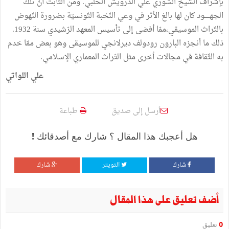
بإشراف
الشّيخ
السّوري
علي
الدّرويش
الحلبي
.
ومن
الثّابت
أنّ
تلك
الجهـــــود
كان
لها
بالغ
الأثر
في
وعي
النّخبة
التّونسيّة
بضرورة
النّهوض
بالتّراث
الموسيقي،ممّا
أفضى
إلى
تأسيس
المعهد
الرّشيدي
سنة
1932
.
ذلك
ما
أنجزه
البارون
رودولف
ديرلانجي
للموسيقى
وهو
بعض
ممّا
خدم
به
الثّقافة
في
مجالات
أخرى
مثل
التّراث
المعماري
الإسلامي
.
علي
اللواتي
أرسل إلى صديق
طباعة
هل أعجبك هذا المقال ؟ شارك مع أصدقائك !
شارك
التويتر
شارك
أضف تعليق على هذا المقال
0
تعليق