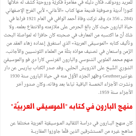
للمريد
رودولف،
فكان
دليله
في
مغامرة
فكريّة
وروحيّة
كشف
له
خلالها
كنوزا
أدبيّة
وصوفيّة
قديمة
منها
كتاب
«
الأغاني
»
لأبي
الفرج
الإصفهاني
(
284
ـــ
356
ه
).
وقد
تركت
وفاة
أحمد
الوافي
في
العام
1921
فراغا
في
حياة
البارون
حيث
كان
بالغ
الحرص
على
ملازمته
والانتفاع
بعلمه
.
ولا
شكّ
أنّ
ما
اكتسبه
من
المعارف
في
صحبته
كان
حافزا
له
لمواصلة
البحث
وتأليف
كتابه
«
الموسيقى
العربيّة
»
الذي
استغرق
إعداده
زهاء
العقد
من
الزّمن
واستعان
في
تصنيف
موادّه
بثلّة
من
العلماء
التّونسيين
والأجانب،
منهم
محمد
المنّوبي
السّنوسي
والبارون
الفرنسي
كارا
دي
فو
والموسيقيّ
السّوري
الشّيخ
على
الدّرويش
الحلبي
.
وقد
صدر
الكتاب
بباريس
عن
دار
غوتنيرGeuthner
وظهر
الجزء
الأوّل
منه
في
حياة
البارون
سنة
1930
ونشرت
الأجزاء
الخمسة
الباقية
تباعا
بعد
وفاته،
وكان
صدور
آخر
الأجزاء
سنة
1959
.
منهج
البارون
في
كتابه
"
الموسيقى
العربيّة
"
كان
منهج
البـــارون
في
دراسة
التّقاليد
المــوسيقيّة
العربيّة
مختلفا
عن
مناهج
غيره
من
المستشرقين
الذين
قلّما
جاوزوا
المقاربـــة