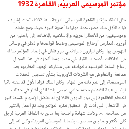
مؤتمر
الموسيقى
العربيّة،
القاهرة
1932
مثّل
انعقاد
مؤتمر
القاهرة
للموسيقى
العربيّة
سنة
1932،
تحت
إشراف
فؤاد
الأوّل
ملك
مصر،
حدثا
دوليا
ذا
أهميّة
كبيرة
حيث
جمع
علماء
وموسيقيين
من
الأقطار
العربيّة
والإسلامية
بالإضافة
إلى
باحثين
من
أوروبا،
لتدارس
أوضاع
الموسيقى
وضبط
قواعدها
والنّظر
في
وسائل
النّهوض
بها
.
وكان
للبارون
ديرلانجي
دور
فعّال
في
إعداد
المؤتمر
بما
له
من
العلاقات
بأصحاب
القرار
في
مصر
.
وممّا
أنجزه
في
هذا
المجال
إقناع
السّلط
الفرنسيّة
بالموافقة
على
مشاركة
الوفود
المغاربيّة
بعد
ممانعة،
والتّفاوض
مع
الشّركات
الأوروبيّة
بشأن
تسجيل
الحفلات
الموسيقية،
إلى
غير
ذلك
من
المهام
.
وكان
الملك
فؤاد
الأوّل
قد
عيّنه
نائبا
لرئيس
هيئة
التّنظيم
محمد
حلمي
عيسى
باشا
الذي
أشار
في
خطاب
اختتام
التّظاهرة
إلى
دور
البارون
قائلا
إنّ
له
«
فضل
الإسهام
بقسط
كبير
في
الأشغال
التي
أدّت
إلى
تحقيق
فكرة
المؤتمر
وقد
تمّ
العمل
بالكثير
من
نصائحه
...
»
.
وكانت
شهادة
واضحة
بما
تدين
به
الثّقافة
العربيّة
لرجل
كان
الأكثر
وعيا
بين
معاصريه
بقضايا
الموسيقى
العربيّة،
وكان
له،
إلى