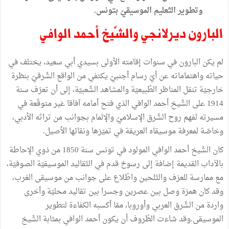
‬وتطوير‭ ‬التّعليم‭ ‬الموسيقيّ‭ ‬بتونس‭.‬
البارون
ديرلانجي
والشّيخ
أحمد
الوافي
لم
يكن
البارون
في
سنوات
إقامته
الأولى
بسيدي
أبي
سعيد،
يختلف
في
حياته
واهتماماته
عن
أيّ
رسام
أجنبيّ
يكتفي
من
الواقع
الشّرقيّ
بنظرة
خارجيّة
تنقل
المناظر
الطّبيعيّة
والمشاهد
الشّعبيّة،
إلى
أن
تعرّف
سنة
1914
على
الشّيخ
أحمد
الوافي
الذي
فتح
أمامه
آفاقا
غير
متوقّعة
في
مسيرته
لفهم
روح
الشّرق
الإسلاميّ
والإلمام
بجوانب
من
تراثه
الأدبي،
وخاصّة
لمعرفة
موسيقاه
العريقة
في
تميّزها
ونقائها
الأصيل
.
كان
الشّيخ
أحمد
الوافي
المولود
في
تونس
سنة
1850
من
ذوي
الإحاطة
بالآداب
القديمة
إضافة
إلى
رسوخ
قدم
في
التّقاليد
الموسيقيّة
الصوفيّة،
مع
ممارسة
للعزف
والتّلحين
واطّلاع
على
جوانب
من
موسيقى
الغرب،
وقد
كان
همزة
وصل
بين
عصرين
وجسرا
بين
تقاليد
محليّة
وأخرى
واردة
من
الشّرق
العربي
وأوروبا،
ممّا
أكسبه
الكفاءة
لتطوير
الموسيقى
.
وقد
شاءت
الظّروف
أن
يكون
أحمد
الوافي
بمثابة
الشّيخ