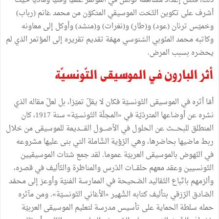
ذلك،
فضل
إعداد
مساهمة
تونس
في
المؤتمر
علميّا
وفنيّا
وماديّا
حيث
أشرف
على
تكوين
التّخت
الموسيقي
المتكوّن
من
محمد
غانم
(
رباب
)
وخميّس
ترنان
(
عود
)
و
(
طار
)
و
(
نغرات
)
و
(
منشد
)
وأوكل
إلى
معاونه
وكاتبه
محمد
المنّوبي
السّنوسي
مهمّة
تقديم
تقريره
إلى
المؤتمر
الذي
لم
يحضره
بسبب
المرض
.
أثر
البارون
في
الموسيقى
التّونسيّة
أمّا
أثره
في
الموسيقى
التّونسيّة
فكان
لا
يقلّ
تميّزا،
بل
لعلّ
مقاله
الذي
نشره
عن
أوضاعها
المتردّيّة
في
«
المجلّة
التّونسيّة
»
سنة
1917،
كان
المنطلق
للبحــــث
عن
الحلول
في
الأصـــول
القــــديمة
للموسيقى
من
خلال
ربط
ماضيها
بحاضرها،
وهي
الرّؤية
الشّاملة
التي
بنى
عليها
مشروعه
في
النّهوض
بالموسيقى
العربيّة
عموما
.
لقد
جمع
شتات
الموسيقيين
التّونسيين
وعقد
معهم
حلقـــات
الدّرس
والمناظرة
والتّأليف
في
قصره،
وألزمهم
باتّباع
التّقاليد
الصّحيحة
في
الممارسة
الفنيّة
وأوعز
إلى
محمّد
الصّادق
الرّزقي
بتأليف
كتابه
الشّهير
«
الأغاني
التّونسيّة
»
.
ومن
مآثره
حمله
سلطة
الحماية
على
تأسيس
مدرسة
لتعليم
الموسيقى
العربيّة