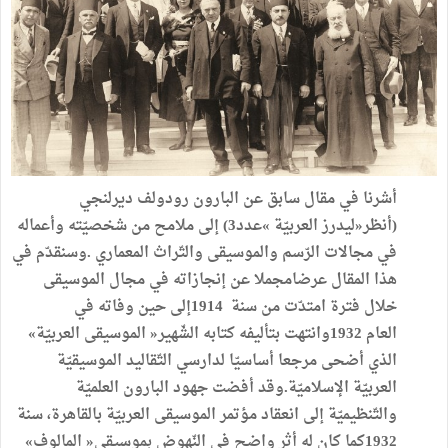
أشرنا‭ ‬في‭ ‬مقال‭ ‬سابق‭ ‬عن‭ ‬البارون‭ ‬رودولف‭ ‬ديرلنجي
‬العام1932‭ ‬وانتهت‭ ‬بتأليفه‭ ‬كتابه‭ ‬الشّهير‭ ‬‮«‬الموسيقى‭ ‬العربيّة‮»‬‭
‬1932كما‭ ‬كان‭ ‬له‭ ‬أثر‭ ‬واضح‭ ‬في‭ ‬النّهوض‭ ‬بموسيقى‭ ‬‮«‬المالوف‮»‬‭