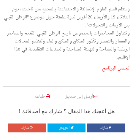
وينظّم قسم العلوم الإنسانيّة والاجتماعيّة بالمجمع ،من ناحيته، يوم
الثلاثاء 19 والأربعاء 20 أفريل ندوة علميّة حول موضوع "الوطن القبلي
بين الأزمات والتحولات".
وتتناول المحاضرات بالخصوص تاريخ الوطن القبلي القديم والمعاصر
والمعمار والتعمير وتطّور السكان والسكن والماء وتنظيم المجالات
الريفية والسياحة والتهيئة السياحيّة والصناعات التقليدية في هذا
الإقليم.
تحميل البرنامج
أرسل إلى صديق
طباعة
هل أعجبك هذا المقال ؟ شارك مع أصدقائك !
شارك
التويتر
شارك