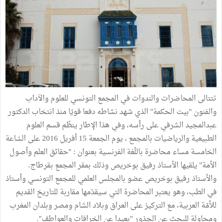
تتتالى المحاضرات والندوات في المجمع التونسي للعلوم والآداب
والفنون "بيت الحكمة" الذي شهد نشاطه دفعا قويّا منذ انتخاب الدكتور
عبدالمجيد الشرفي على رأسه، وفي هذا الإطار ينظّم قسم العلوم
الطبيعية والرياضيات بالمجمع ، يوم الجمعة 15 أفريل 2016 على السّاعة
الخامسة مساء محاضرة باللّغة الفرنسية بعنوان : "حقائق العلم وأصول
الأمة" يلقيها الأستاذ رفيق بوخريص وذلك بمقر المجمع بقرطاج.
والأستاذ رفيق بوخريص عضو بالمجلس العلمي للمجمع التونسي وأستاذ
في الطب، وهو يعتبر المحاضرة التي سيقدّمها مقاربة للتاريخ القديم
للأمّة العربية، مع التركيز على العراق وبلاد الشام ومصر وبلدان المغرب
ومحاولة للبحث عن الجذور "بعيدا عن الخرافات والعواطف".