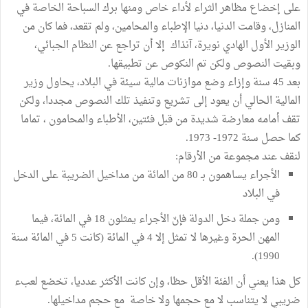
على إخضاع مظاهر الثراء لأداء خاص ومنها برك السباحة الخاصة في
المنازل، وقامت الدنيا، دنيا الإطباء والمحامين، ولم تقعد، فما كان من
الوزير الأول الهادي نويرة، آنذاك إلا أن تراجع عن النظام الجبائي،
وبقيت النصوص ولكن تم النكوص عن تطبيقها.
بعد 45 سنة وإزاء وضع موازنات مالية سيئة في البلاد، يحاول وزير
المالية الحالي أن يعود إلى تشريع وتنفيذ تلك النصوص مجددا، ولكن
تقف أمامه معارضة شديدة من قبل فئتين، الأطباء والمحامون ، تماما
كما حصل سنة 1972- 1973.
لنقف عند مجموعة من الأرقام:
الأجراء يساهمون بـ 80 من المائة من مداخيل الضريبة على الدخل
في البلاد
ومن جملة دخل الدولة فإنّ الأجراء يمثلون 18 في المائة، فيما
المهن الحرة وغيرها لا تمثل إلا 4 في المائة (كانت 5 في المائة سنة
1990).
كل هذا يعني أن الفئة الأقل حظا، وإن كانت الأكثر عدديا، تخضع لعبء
ضريبي لا يتناسب لا مع حجمها ولا خاصة مع حجم مداخيلها.