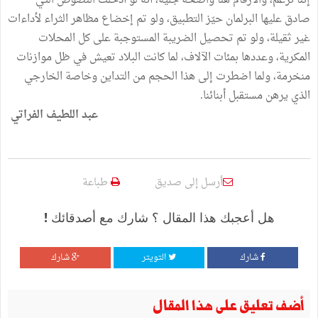
إننا نزعم، والأرقام هنا واضحة جلية، أنّه لو أدخلت النصوص التي
صادق عليها البرلمان حيّز التطبيق، ولو تم إخضاع مظاهر الثراء لأداءات
غير ثقيلة، ولو تم تحصيل الضريبة المستوجبة على كل المحلات
المكرية، وعددها بمئات الآلاف، لما كانت البلاد تعيش في ظل موازنات
منخرمة، ولما اضطرت إلى هذا الحجم من التداين وخاصة الخارجي
الذي يرهن مستقبل أبنائنا.
عبد اللطيف الفراتي
أرسل إلى صديق
طباعة
هل أعجبك هذا المقال ؟ شارك مع أصدقائك !
شارك
التويتر
شارك
أضف تعليق على هذا المقال