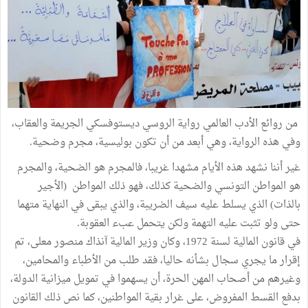
من روائع الأدب العالمي رواية الروسي ديستوفسكي الجريمة والعقاب،
وفي هذه الرواية، وهي أبعد من أن تكون بوليسية، مجرم وضحية.
غير أننا نشهد هذه الأيام مشهدا غريبا، فالمجرم هو الضحية، والمجرم
هو المواطن التونسي والضحية كذلك، فهو ذلك المواطن (الأجير
بالذات) الذي يسلط عليه سيف الضريبة، والذي يبقى في النهاية متهما
حتى ولو تثبت عليه التهمة ولكن يتحمل عبء العقوبة.
في قانون المالية لسنة 1972، وكان وزير المالية آنذاك منصور معلى، تم
إقرار ما يجري سجال بشأنه حاليا، فقد طلب من الأطباء والمحامين،
وغيرهم من أصحاب المهن الحرة، أن يسهموا في تمويل ميزانية الدولة،
بدفع القسط المفروض، على غرار بقية المواطنين، كما نص ذلك القانون