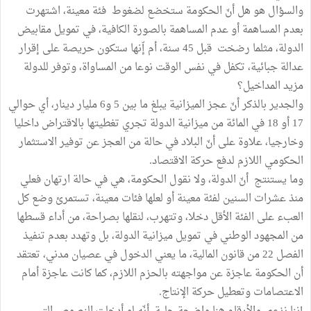
والسؤال هو هل أنّ الحكومة ستخضع لضغوط فئة معينة، اشتهرت
بعدم المساهمة أو عدم المساهمة بالصورة الكافية، في تمويل مقابيض
الدولة، مثلما رضخت قبل 45 سنة، أم إّنها ستكون حريصة على إقرار
عدالة جبائية، تكفل في نفس الوقت نوعا من المساواة، وتوفر للدولة
مزيد المداخيل؟
والجدير بالذكر أنّ عجز الميزانية يبلغ ما بين 5 و6 مليار دينار، أي حوالي
17 أو 18 في المائة من ميزانية الدولة تجري تغطيتها بالاقتراض داخليا
وخارجيا، علاوة على أنّ البلاد في حالة من العجز عن توفير الاستثمار
الحكومي اللازم لدفع حركة الاقتصاد.
وما يستنتج أنّ الدولة، ولا نقول الحكومة، هي في حالة ارتهان فعلي
منذ عشرات السنين لفئة معينة أو لعلها فئات معينة، تستمرئ وضع كل
العبء على الفئة الأقل دخلا، وتتهرب، لنقلها بصراحة، من أداء قسطها
من المجهود الوطني في تمويل ميزانية الدولة، بل وتهدد بعدم تنفيذ
الفصل 22 من قانون المالية، ما يعني الدخول في عصيان مدني، تعتقد
أن الحكومة عاجزة عن مواجهته بالحزم اللازم، كما كانت عاجزة أمام
الاعتصامات وتعطيل حركة الإنتاج.